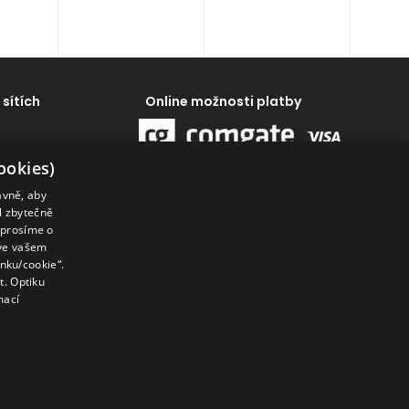
 sítích
Online možnosti platby
ookies)
ávně, aby
al zbytečně
 prosíme o
 ve vašem
enku/cookie“.
. Optiku
mací