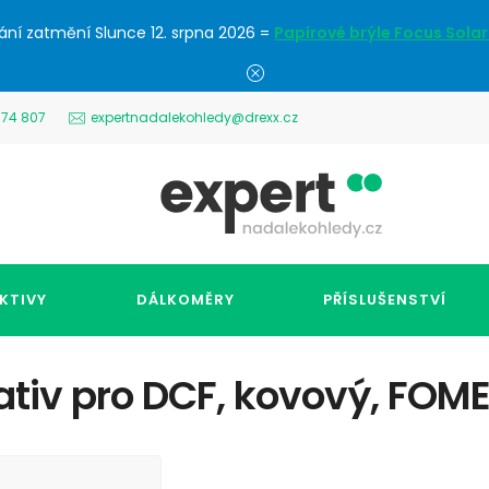
ání zatmění Slunce 12. srpna 2026 =
Papírové brýle Focus Solar
574 807
expertnadalekohledy@drexx.cz
KTIVY
DÁLKOMĚRY
PŘÍSLUŠENSTVÍ
ativ pro DCF, kovový, FOME