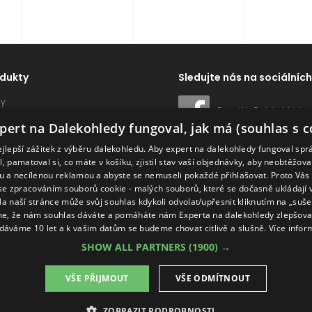
dukty
Sledujte nás na sociálních
dy
ExpertNaDalekohledy
Dálkoměry
pert na Dalekohledy fungoval, jak má (souhlas s c
ví
Naše značky
ejlepší zážitek z výběru dalekohledu. Aby expert na dalekohledy fungoval spr
, pamatoval si, co máte v košíku, zjistil stav vaší objednávky, aby neobtěžov
 a necílenou reklamou a abyste se nemuseli pokaždé přihlašovat. Proto Vás
se zpracováním souborů cookie - malých souborů, které se dočasně ukládají
Na naší stránce může svůj souhlas kdykoli odvolat/upřesnit kliknutím na „suš
e, že nám souhlas dáváte a pomáháte nám Experta na dalekohledy zlepšovat
dáváme 10 let a k vašim datům se budeme chovat citlivě a slušně.
Více infor
SHOW ALL PARTNERS
(1900) →
VŠE PŘIJMOUT
VŠE ODMÍTNOUT
ZOBRAZIT PODROBNOSTI