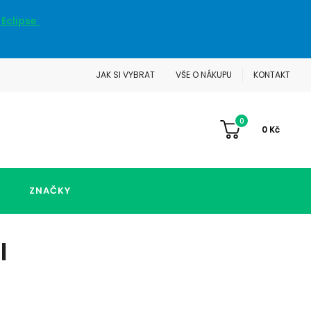
 Eclipse
JAK SI VYBRAT
VŠE O NÁKUPU
KONTAKT
0
0
Kč
ZNAČKY
I