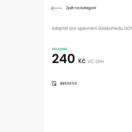
Zpět na kategorii
Adaptér pro upevnění dalekohledu DCF/H
SKLADEM
240
Kč
VČ. DPH
88500113