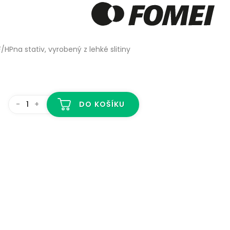
Pna stativ, vyrobený z lehké slitiny
-
+
DO KOŠÍKU