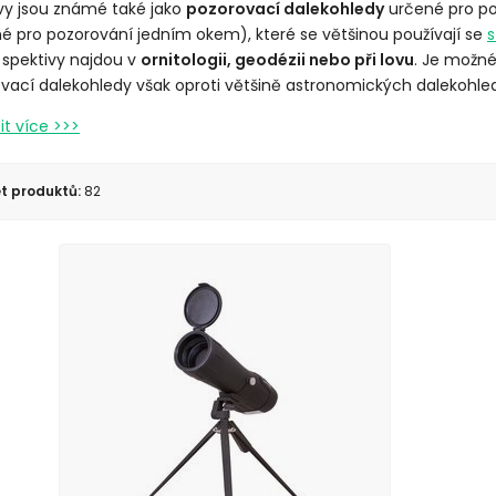
vy jsou známé také jako
pozorovací dalekohledy
určené pro po
é pro pozorování jedním okem), které se většinou používají se
s
í spektivy najdou v
ornitologii, geodézii nebo při lovu
. Je možné
vací dalekohledy však oproti většině astronomických dalekohle
t produktů:
82