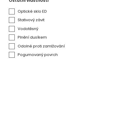
Ostatní vlastnosti
Optické sklo ED
Stativový závit
Vodotěsný
Plnění dusíkem
Odolné proti zamlžování
Pogumovaný povrch