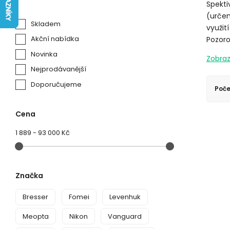
Spekti
(určen
Skladem
využit
Akční nabídka
Pozoro
Novinka
Nejprodávanější
Doporučujeme
Poče
Cena
1 889
-
93 000 Kč
Značka
Bresser
Fomei
Levenhuk
Meopta
Nikon
Vanguard