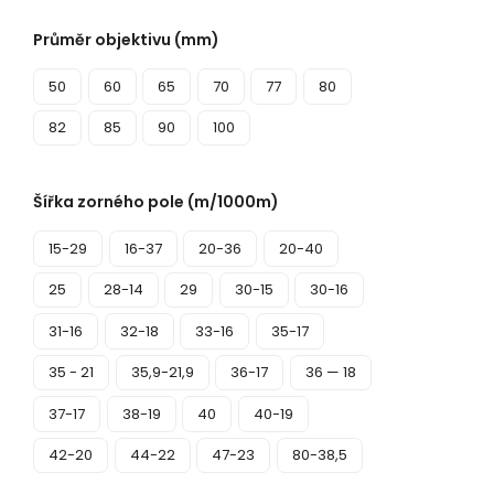
Průměr objektivu (mm)
50
60
65
70
77
80
82
85
90
100
Šířka zorného pole (m/1000m)
15-29
16-37
20-36
20-40
25
28-14
29
30-15
30-16
31-16
32-18
33-16
35-17
35 - 21
35,9-21,9
36-17
36 — 18
37-17
38-19
40
40-19
42-20
44-22
47-23
80-38,5