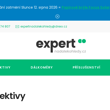
ání zatmění Slunce 12. srpna 2026 =
Papírové brýle Focus Solar
574 807
expertnadalekohledy@drexx.cz
KTIVY
DÁLKOMĚRY
PŘÍSLUŠENSTVÍ
ektivy