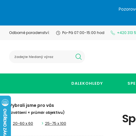
Pozorov
Odborné poradenství:
Po-Pá 07:00-15:00 hod
+420 313 
hledat
DALEKOHLEDY
SPE
Vybrali jsme pro vás
(zvětšení × průměr objektivu)
Sp
20-60 x 60
25-75 x 100