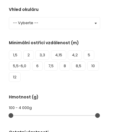
Vhled okuláru
Minimální ostřící vzdálenost (m)
1,5
2
3,3
4,15
4,2
5
5,5-6,0
6
7,5
8
8,5
10
12
Hmotnost (g)
100
-
4 000g