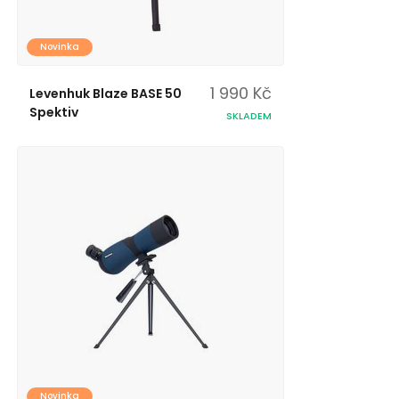
Novinka
1 990 Kč
Levenhuk Blaze BASE 50
Spektiv
SKLADEM
Novinka