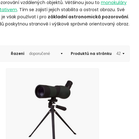
zorování vzdálených objektů. Většinou jsou to
monokuláry
tativem
. Tím se zajistí jejich stabilita a ostrost obrazu. Své
 je však používat i pro
základní astronomická pozorování
.
dů poskytnou stranově i výškově správně orientovaný obraz.
Řazení
Produktů na stránku