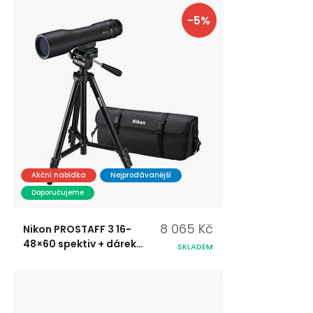
-5%
Akční nabídka
Nejprodávanější
Doporučujeme
8 065 Kč
Nikon PROSTAFF 3 16-
48×60 spektiv + dárek
SKLADEM
BATOH NIKON