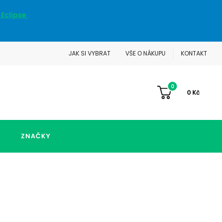
 Eclipse
JAK SI VYBRAT
VŠE O NÁKUPU
KONTAKT
0
0
Kč
ZNAČKY