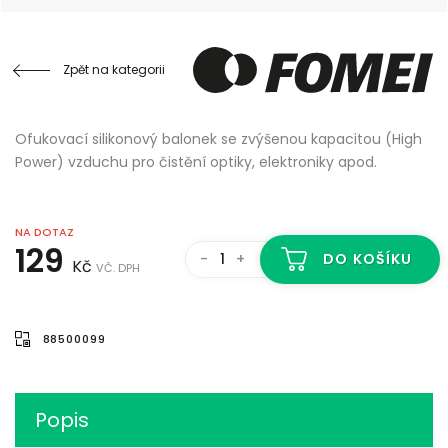
Zpět na kategorii
Ofukovací silikonový balonek se zvýšenou kapacitou (High
Power) vzduchu pro čistění optiky, elektroniky apod.
NA DOTAZ
129
-
+
DO KOŠÍKU
Kč
VČ. DPH
88500099
Popis