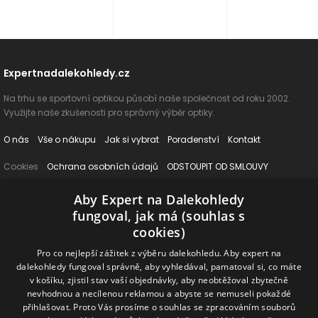
Expertnadalekohledy.cz
Na trhu se sportovní optikou působí naše společnost od roku 2002.
Využijte naše zkušenosti pro správný výběr optiky.
O nás
Vše o nákupu
Jak si vybrat
Poradenství
Kontakt
Cookies
Ochrana osobních údajů
ODSTOUPIT OD SMLOUVY
Aby Expert na Dalekohledy
Naše produkty
fungoval, jak má (souhlas s
Dalekohledy
Spektivy
Dálkoměry
Příslušenství
Naše značky
cookies)
Pro co nejlepší zážitek z výběru dalekohledu. Aby expert na
Sledujte nás na sociálních sítích
dalekohledy fungoval správně, aby vyhledával, pamatoval si, co máte
v košíku, zjistil stav vaší objednávky, aby neobtěžoval zbytečně
nevhodnou a necílenou reklamou a abyste se nemuseli pokaždé
ExpertNaDalekohledy
přihlašovat. Proto Vás prosíme o souhlas se zpracováním souborů