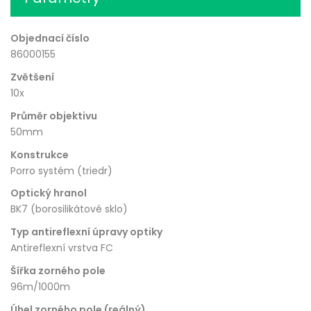
Objednací číslo
86000155
Zvětšení
10x
Průměr objektivu
50mm
Konstrukce
Porro systém (triedr)
Optický hranol
BK7 (borosilikátové sklo)
Typ antireflexní úpravy optiky
Antireflexní vrstva FC
Šířka zorného pole
96m/1000m
Úhel zorného pole (reálný)