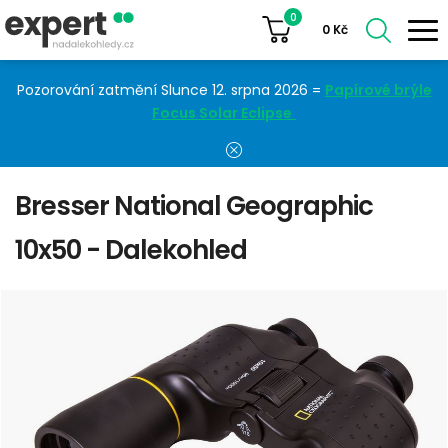
0
0
Kč
Pozorování zatmění Slunce 12. srpna 2026 =
Papírové brýle
Focus Solar Eclipse
Bresser National Geographic
10x50 - Dalekohled