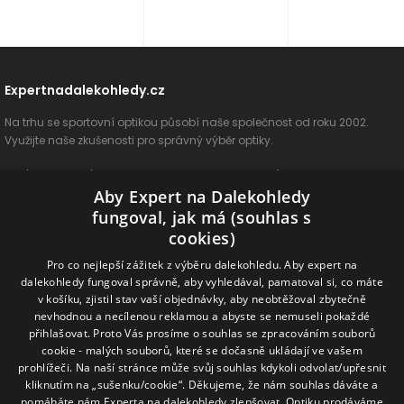
Expertnadalekohledy.cz
Na trhu se sportovní optikou působí naše společnost od roku 2002.
Využijte naše zkušenosti pro správný výběr optiky.
O nás
Vše o nákupu
Jak si vybrat
Poradenství
Kontakt
Aby Expert na Dalekohledy
Cookies
Ochrana osobních údajů
ODSTOUPIT OD SMLOUVY
fungoval, jak má (souhlas s
cookies)
Naše produkty
Pro co nejlepší zážitek z výběru dalekohledu. Aby expert na
dalekohledy fungoval správně, aby vyhledával, pamatoval si, co máte
Dalekohledy
Spektivy
Dálkoměry
Příslušenství
Naše značky
v košíku, zjistil stav vaší objednávky, aby neobtěžoval zbytečně
nevhodnou a necílenou reklamou a abyste se nemuseli pokaždé
přihlašovat. Proto Vás prosíme o souhlas se zpracováním souborů
Sledujte nás na sociálních sítích
cookie - malých souborů, které se dočasně ukládají ve vašem
prohlížeči. Na naší stránce může svůj souhlas kdykoli odvolat/upřesnit
ExpertNaDalekohledy
kliknutím na „sušenku/cookie“. Děkujeme, že nám souhlas dáváte a
pomáháte nám Experta na dalekohledy zlepšovat. Optiku prodáváme