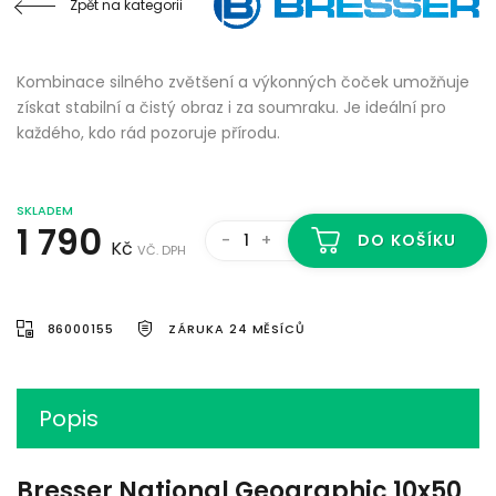
Zpět na kategorii
Kombinace silného zvětšení a výkonných čoček umožňuje
získat stabilní a čistý obraz i za soumraku. Je ideální pro
každého, kdo rád pozoruje přírodu.
SKLADEM
1 790
-
+
DO KOŠÍKU
Kč
VČ. DPH
86000155
ZÁRUKA 24 MĚSÍCŮ
Popis
Bresser National Geographic 10x50