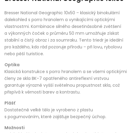
Bresser National Geographic 10x50 – klasický binokulární
dalekohled s porro hranolem a vynikajícími optickými
vlastnostmi. Kombinace silného desetinásobné zvětšení
a výkonných čoček o průměru 50 mm umožňuje získat
stabilní a čistý obraz i za soumraku. Tento triedr je ideální
pro každého, kdo rád pozoruje přírodu – při lovu, rybolovu
nebo pěší turistice.
Optika
Klasická konstrukce s porro hranolem a se všemi optickými
členy ze skla BK–7 opatřeného antireflexní vrstvou
garantuje výrazně vyšší světelnou propustnost skla, což
přispívá k věrnosti barev a kontrastu.
Plášť
Dostatečně velké tělo je vyrobeno z plastu
s pogumováním, které zajišťuje bezpečný úchop.
Možnosti