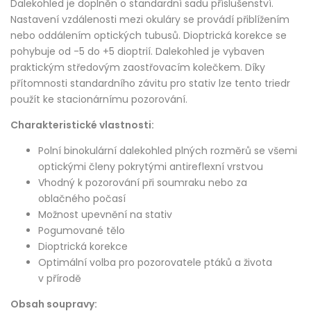
Dalekohled je doplněn o standardní sadu příslušenství.
Nastavení vzdálenosti mezi okuláry se provádí přiblížením
nebo oddálením optických tubusů. Dioptrická korekce se
pohybuje od -5 do +5 dioptrií. Dalekohled je vybaven
praktickým středovým zaostřovacím kolečkem. Díky
přítomnosti standardního závitu pro stativ lze tento triedr
použít ke stacionárnímu pozorování.
Charakteristické vlastnosti:
Polní binokulární dalekohled plných rozměrů se všemi
optickými členy pokrytými antireflexní vrstvou
Vhodný k pozorování při soumraku nebo za
oblačného počasí
Možnost upevnění na stativ
Pogumované tělo
Dioptrická korekce
Optimální volba pro pozorovatele ptáků a života
v přírodě
Obsah soupravy: