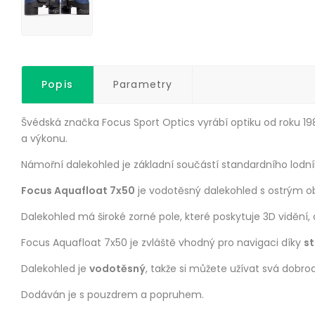
Popis
Parametry
Švédská značka Focus Sport Optics vyrábí optiku od roku 1
a výkonu.
Námořní dalekohled je základní součástí standardního lodní
Focus Aquafloat 7x50
je vodotěsný dalekohled s ostrým 
Dalekohled má široké zorné pole, které poskytuje 3D vidění, a v
Focus Aquafloat 7x50 je zvláště vhodný pro navigaci díky
st
Dalekohled je
vodotěsný
, takže si můžete užívat svá dobrod
Dodáván je s pouzdrem a popruhem.