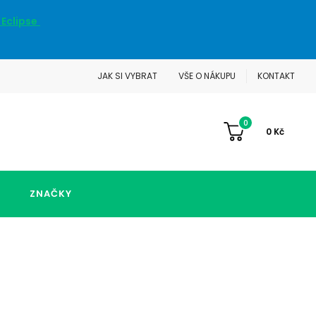
 Eclipse
JAK SI VYBRAT
VŠE O NÁKUPU
KONTAKT
0
0
Kč
ZNAČKY