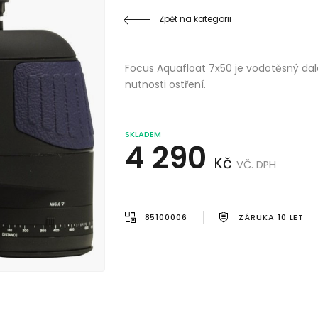
Zpět na kategorii
Focus Aquafloat 7x50 je vodotěsný d
nutnosti ostření.
SKLADEM
4 290
Kč
VČ. DPH
85100006
ZÁRUKA 10 LET