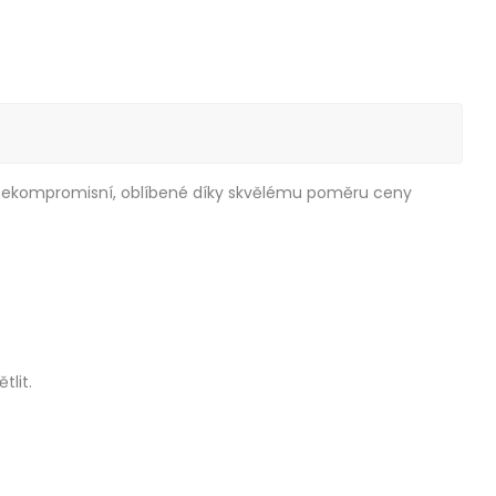
da nekompromisní, oblíbené díky skvělému poměru ceny
tlit.