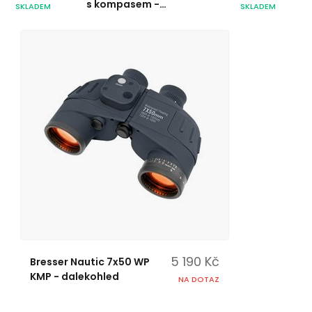
s kompasem -
SKLADEM
SKLADEM
Dalekohled
5 190 Kč
Bresser Nautic 7x50 WP
KMP - dalekohled
NA DOTAZ