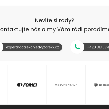
Nevíte si rady?
ontaktujte nás a my Vám rádi poradím
expertnadalekohledy@drexx.cz
+420 313 57