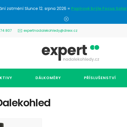
ání zatmění Slunce 12. srpna 2026 =
Papírové brýle Focus Solar
574 807
expertnadalekohledy@drexx.cz
KTIVY
DÁLKOMĚRY
PŘÍSLUŠENSTVÍ
Dalekohled