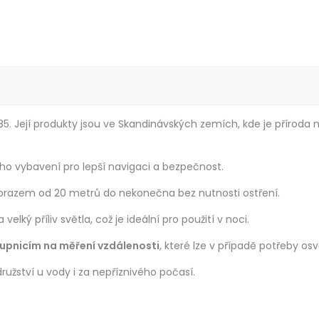
985. Její produkty jsou ve Skandinávských zemích, kde je příro
ho vybavení pro lepší navigaci a bezpečnost.
obrazem od 20 metrů do nekonečna bez nutnosti ostření.
elký příliv světla, což je ideální pro použití v noci.
upnicím na měření vzdálenosti
, které lze v případě potřeby osvě
ružství u vody i za nepříznivého počasí.