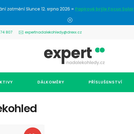
ání zatmění Slunce 12. srpna 2026 =
Papírové brýle Focus Solar
574 807
expertnadalekohledy@drexx.cz
KTIVY
DÁLKOMĚRY
PŘÍSLUŠENSTVÍ
lekohled