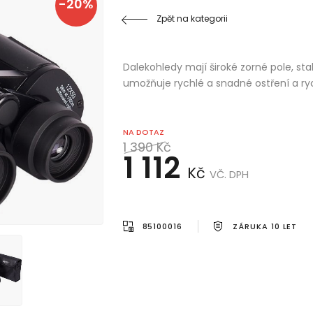
-20%
Zpět na kategorii
Dalekohledy mají široké zorné pole, sta
umožňuje rychlé a snadné ostření a ryc
NA DOTAZ
1 390
Kč
1 112
Kč
VČ. DPH
85100016
ZÁRUKA 10 LET