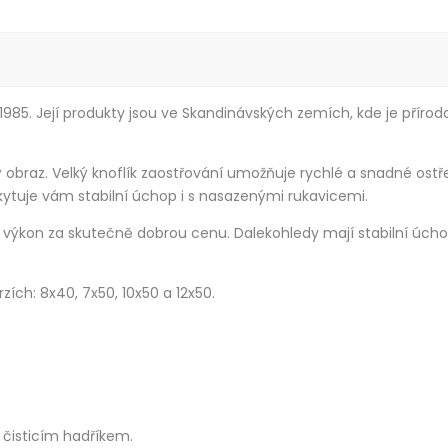
 1985. Její produkty jsou ve Skandinávských zemích, kde je pří
ý obraz. Velký knoflík zaostřování umožňuje rychlé a snadné ostř
kytuje vám stabilní úchop i s nasazenými rukavicemi.
výkon za skutečně dobrou cenu. Dalekohledy mají stabilní úchop a
zích: 8x40, 7x50, 10x50 a 12x50.
čisticím hadříkem.