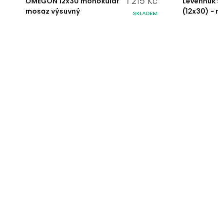
1 215 Kč
OMEGON 12x30 monokulár
Levenhuk
mosaz výsuvný
(12x30) -
SKLADEM