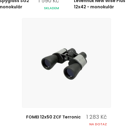
1 590 Kč
 Spyglass SG2
Levenhuk New Wise Plus
 monokulár
12x42 - monokulár
SKLADEM
1 283 Kč
FOMEI 12x50 ZCF Terronic
NA DOTAZ