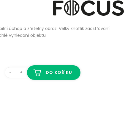
bilní úchop a zřetelný obraz. Velký knoflík zaostřování
hlé vyhledání objektu.
-
+
DO KOŠÍKU