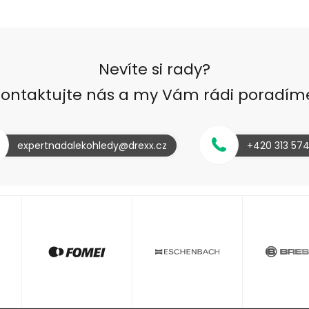
Nevíte si rady?
ontaktujte nás a my Vám rádi poradím
expertnadalekohledy@drexx.cz
+420 313 57