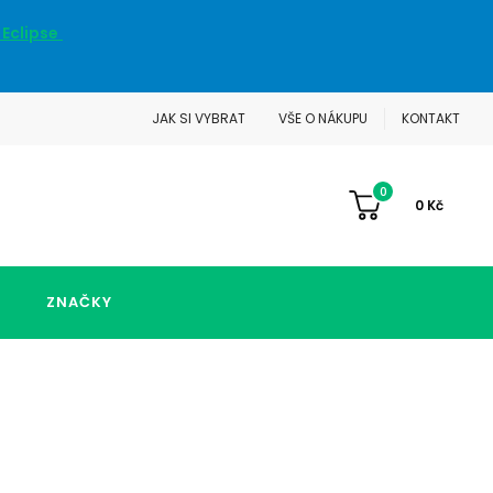
 Eclipse
JAK SI VYBRAT
VŠE O NÁKUPU
KONTAKT
0
0
Kč
ZNAČKY