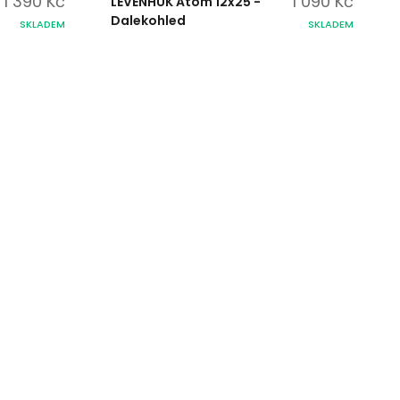
1 390 Kč
1 090 Kč
LEVENHUK Atom 12x25 -
Dalekohled
SKLADEM
SKLADEM