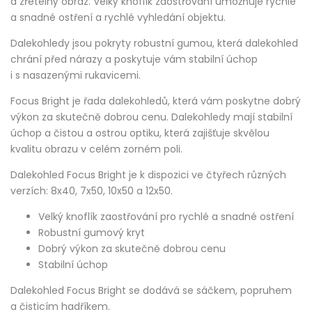
a zřetelný obraz. Velký knoflík zaostřování umožňuje rychlé
a snadné ostření a rychlé vyhledání objektu.
Dalekohledy jsou pokryty robustní gumou, která dalekohled
chrání před nárazy a poskytuje vám stabilní úchop
i s nasazenými rukavicemi.
Focus Bright je řada dalekohledů, která vám poskytne dobrý
výkon za skutečně dobrou cenu. Dalekohledy mají stabilní
úchop a čistou a ostrou optiku, která zajišťuje skvělou
kvalitu obrazu v celém zorném poli.
Dalekohled Focus Bright je k dispozici ve čtyřech různých
verzích: 8x40, 7x50, 10x50 a 12x50.
Velký knoflík zaostřování pro rychlé a snadné ostření
Robustní gumový kryt
Dobrý výkon za skutečně dobrou cenu
Stabilní úchop
Dalekohled Focus Bright se dodává se sáčkem, popruhem
a čisticím hadříkem.