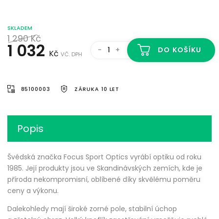
SKLADEM
1 290
Kč
1 032
-
+
DO KOŠÍKU
Kč
VČ. DPH
85100003
ZÁRUKA 10 LET
Popis
Švédská značka Focus Sport Optics vyrábí optiku od roku
1985. Její produkty jsou ve Skandinávských zemích, kde je
příroda nekompromisní, oblíbené díky skvělému poměru
ceny a výkonu.
Dalekohledy mají široké zorné pole, stabilní úchop