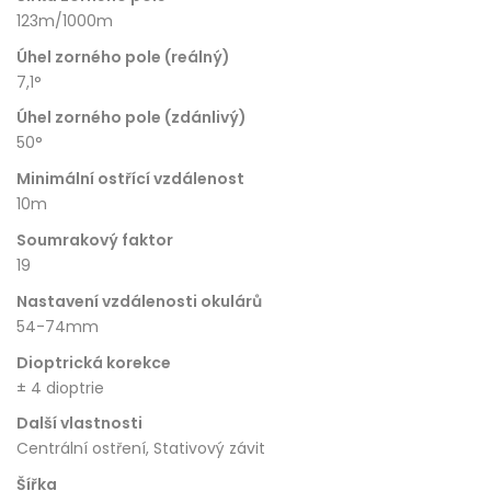
123m/1000m
Úhel zorného pole (reálný)
7,1°
Úhel zorného pole (zdánlivý)
50°
Minimální ostřící vzdálenost
10m
Soumrakový faktor
19
Nastavení vzdálenosti okulárů
54-74mm
Dioptrická korekce
± 4 dioptrie
Další vlastnosti
Centrální ostření, Stativový závit
Šířka