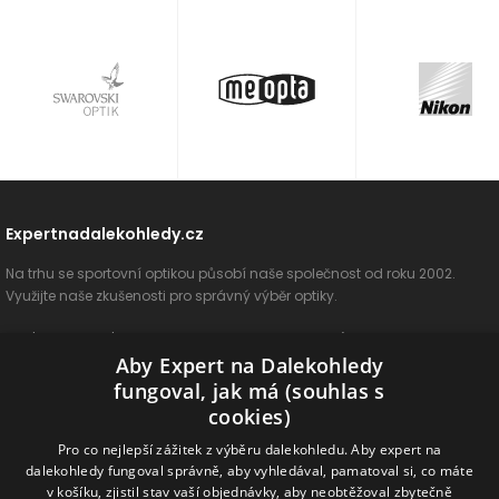
Expertnadalekohledy.cz
Na trhu se sportovní optikou působí naše společnost od roku 2002.
Využijte naše zkušenosti pro správný výběr optiky.
O nás
Vše o nákupu
Jak si vybrat
Poradenství
Kontakt
Aby Expert na Dalekohledy
Cookies
Ochrana osobních údajů
ODSTOUPIT OD SMLOUVY
fungoval, jak má (souhlas s
cookies)
Naše produkty
Pro co nejlepší zážitek z výběru dalekohledu. Aby expert na
dalekohledy fungoval správně, aby vyhledával, pamatoval si, co máte
Dalekohledy
Spektivy
Dálkoměry
Příslušenství
Naše značky
v košíku, zjistil stav vaší objednávky, aby neobtěžoval zbytečně