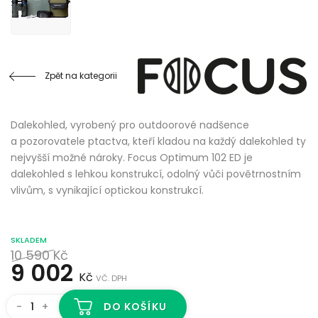
Zpět na kategorii
Dalekohled, vyrobený pro outdoorové nadšence
a pozorovatele ptactva, kteří kladou na každý dalekohled ty
nejvyšší možné nároky. Focus Optimum 102 ED je
dalekohled s lehkou konstrukcí, odolný vůči povětrnostním
vlivům, s vynikající optickou konstrukcí.
SKLADEM
10 590
Kč
9 002
Kč
VČ. DPH
-
+
DO KOŠÍKU