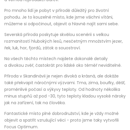
Pro mnoho lidí je pobyt v přírodě důležitý pro životní
pohodu. Je to kouzelné místo, kde jsme všichni vítáni,
můžeme si odpočinout, objevit a hlavně najít sami sebe.
Severská příroda poskytuje skvělou scenérii s velkou
rozmanitostí hlubokých lesů, nesčetným množstvím jezer,
řek, luk, hor, fjordů, zátok a souostroví.
Na všech těchto místech najdete dokonalé detaily
a divokou zvěř, častokrát pro lidské oko téměř neviditelné.
Příroda v Skandinávii je nejen divoká a krásná, ale dokáže
také překvapit náročnými výzvami. Tma, zima, bouřky, déšť,
proměnlivé počasí a výkyvy teploty. Od hodnoty několika
minus stupňů až pod -30, tyto teploty kladou vysoké nároky
jak na zařízení, tak na člověka.
Fantastické místo plné dobrodružství, kde je vždy možné
objevit a spatřit vzrušující věci - proto jsme taky vytvořili
Focus Optimum.