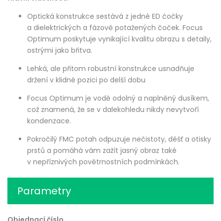
Optická konstrukce sestává z jedné ED čočky
a dielektrických a fázově potažených čoček. Focus
Optimum poskytuje vynikající kvalitu obrazu s detaily,
ostrými jako břitva.
Lehká, ale přitom robustní konstrukce usnadňuje
držení v klidné pozici po delší dobu
Focus Optimum je vodě odolný a naplněný dusíkem,
což znamená, že se v dalekohledu nikdy nevytvoří
kondenzace.
Pokročilý FMC potah odpuzuje nečistoty, déšť a otisky
prstů a pomáhá vám zažít jasný obraz také
v nepříznivých povětrnostních podmínkách.
Parametry
Objednací číslo