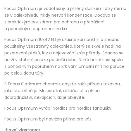
Focus Optimum je vodotěsný a plněný dusíkem, díky čemu
se v dalekohledu nikdy netvoří kondenzace. Dodává se
s praktickým pouzdrem pro ochranu a přenášení
a pohodlným popruhem na krk.
Focus Optimum 10x42 ED je úžasně kompaktní a snadno
použitelný všestranný dalekohled, který se skvěle hodí na
pozorování ptáků, lov a objevování krás přírody. Snadno se
udrží v stabilní poloze po delší dobu. Nízká hmotnost spolu
s pohodlným popruhem na krk vám umožní mít ho poruce
po celou dobu túry.
S Focus Optimum chceme, abyste zažili přírodu takovou,
jaká skutečně je. Majestátní, uklidňující a plnou
dobrodružství, čekajících, až je objevíte.
Focus Optimum vyrábí Nordics pro Nordics fanoušky.
Focus Optimum byl navržen přímo pro vás.
Hlavní vlastnosti