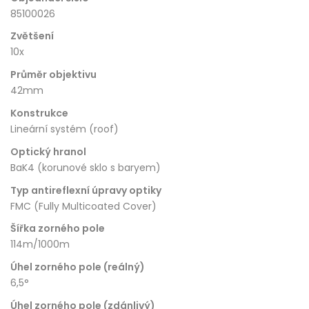
85100026
Zvětšení
10x
Průměr objektivu
42mm
Konstrukce
Lineární systém (roof)
Optický hranol
BaK4 (korunové sklo s baryem)
Typ antireflexní úpravy optiky
FMC (Fully Multicoated Cover)
Šířka zorného pole
114m/1000m
Úhel zorného pole (reálný)
6,5°
Úhel zorného pole (zdánlivý)