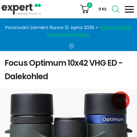
0
0
Kč
Pozorování zatmění Slunce 12. srpna 2026 =
Papírové brýle
Focus Solar Eclipse
Focus Optimum 10x42 VHG ED -
Dalekohled
-15%