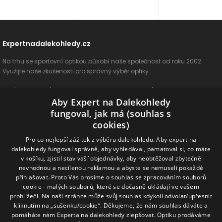
Expertnadalekohledy.cz
Na trhu se sportovní optikou působí naše společnost od roku 2002.
Využijte naše zkušenosti pro správný výběr optiky.
O nás
Vše o nákupu
Jak si vybrat
Poradenství
Kontakt
Aby Expert na Dalekohledy
Cookies
Ochrana osobních údajů
ODSTOUPIT OD SMLOUVY
fungoval, jak má (souhlas s
cookies)
Naše produkty
Pro co nejlepší zážitek z výběru dalekohledu. Aby expert na
dalekohledy fungoval správně, aby vyhledával, pamatoval si, co máte
Dalekohledy
Spektivy
Dálkoměry
Příslušenství
Naše značky
v košíku, zjistil stav vaší objednávky, aby neobtěžoval zbytečně
nevhodnou a necílenou reklamou a abyste se nemuseli pokaždé
přihlašovat. Proto Vás prosíme o souhlas se zpracováním souborů
Sledujte nás na sociálních sítích
cookie - malých souborů, které se dočasně ukládají ve vašem
prohlížeči. Na naší stránce může svůj souhlas kdykoli odvolat/upřesnit
ExpertNaDalekohledy
kliknutím na „sušenku/cookie“. Děkujeme, že nám souhlas dáváte a
pomáháte nám Experta na dalekohledy zlepšovat. Optiku prodáváme