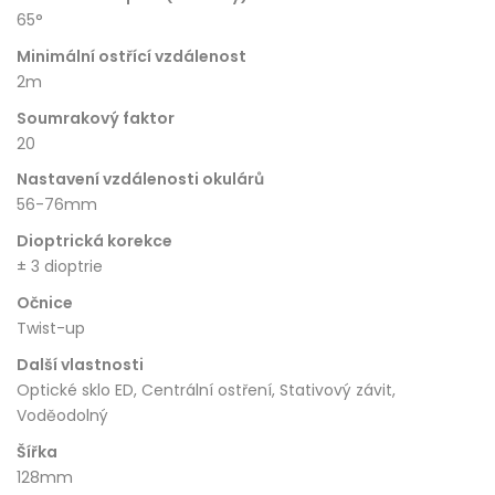
65°
Minimální ostřící vzdálenost
2m
Soumrakový faktor
20
Nastavení vzdálenosti okulárů
56-76mm
Dioptrická korekce
± 3 dioptrie
Očnice
Twist-up
Další vlastnosti
Optické sklo ED, Centrální ostření, Stativový závit,
Voděodolný
Šířka
128mm