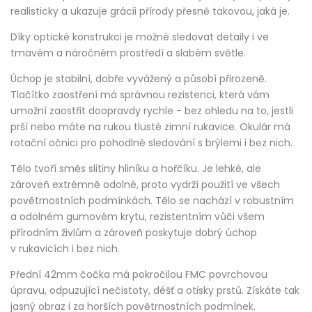
realisticky a ukazuje grácii přírody přesně takovou, jaká je.
Díky optické konstrukci je možné sledovat detaily i ve
tmavém a náročném prostředí a slabém světle.
Úchop je stabilní, dobře vyvážený a působí přirozeně.
Tlačítko zaostření má správnou rezistenci, která vám
umožní zaostřit doopravdy rychle - bez ohledu na to, jestli
prší nebo máte na rukou tlusté zimní rukavice. Okulár má
rotační očnici pro pohodlné sledování s brýlemi i bez nich.
Tělo tvoří směs slitiny hliníku a hořčíku. Je lehké, ale
zároveň extrémně odolné, proto vydrží použití ve všech
povětrnostních podmínkách. Tělo se nachází v robustním
a odolném gumovém krytu, rezistentním vůči všem
přírodním živlům a zároveň poskytuje dobrý úchop
v rukavicích i bez nich.
Přední 42mm čočka má pokročilou FMC povrchovou
úpravu, odpuzující nečistoty, déšť a otisky prstů. Získáte tak
jasný obraz i za horších povětrnostních podmínek.