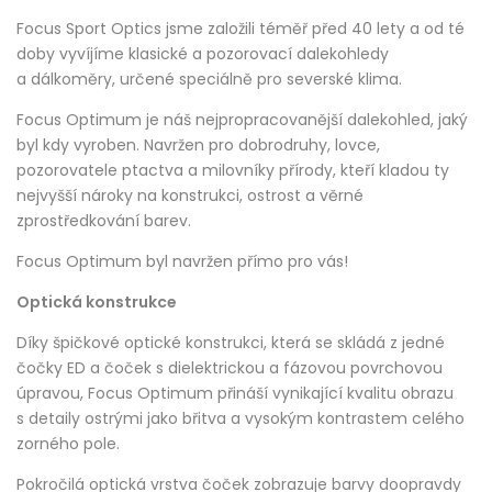
Focus Sport Optics jsme založili téměř před 40 lety a od té
doby vyvíjíme klasické a pozorovací dalekohledy
a dálkoměry, určené speciálně pro severské klima.
Focus Optimum je náš nejpropracovanější dalekohled, jaký
byl kdy vyroben. Navržen pro dobrodruhy, lovce,
pozorovatele ptactva a milovníky přírody, kteří kladou ty
nejvyšší nároky na konstrukci, ostrost a věrné
zprostředkování barev.
Focus Optimum byl navržen přímo pro vás!
Optická konstrukce
Díky špičkové optické konstrukci, která se skládá z jedné
čočky ED a čoček s dielektrickou a fázovou povrchovou
úpravou, Focus Optimum přináší vynikající kvalitu obrazu
s detaily ostrými jako břitva a vysokým kontrastem celého
zorného pole.
Pokročilá optická vrstva čoček zobrazuje barvy doopravdy