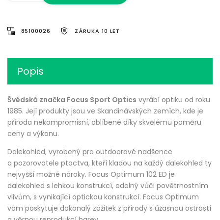
85100026
ZÁRUKA 10 LET
Popis
Švédská značka Focus Sport Optics
vyrábí optiku od roku
1985. Její produkty jsou ve Skandinávských zemích, kde je
příroda nekompromisní, oblíbené díky skvělému poměru
ceny a výkonu.
Dalekohled, vyrobený pro outdoorové nadšence
a pozorovatele ptactva, kteří kladou na každý dalekohled ty
nejvyšší možné nároky. Focus Optimum 102 ED je
dalekohled s lehkou konstrukcí, odolný vůči povětrnostním
vlivům, s vynikající optickou konstrukcí. Focus Optimum
vám poskytuje dokonalý zážitek z přírody s úžasnou ostrostí
a věrnou reprodukcí barev.