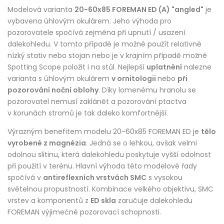
Modelová varianta
20-60x85 FOREMAN ED (A) "angled"
je
vybavena úhlovým okulárem. Jeho výhoda pro
pozorovatele spočívá zejména při upnutí / usazení
dalekohledu. V tomto případě je možné použít relativně
nízký stativ nebo stojan nebo je v krajním případě možné
Spotting Scope položit i na stůl. Nejlepší
uplatnění
nalezne
varianta s úhlovým okulárem
v ornitologii
nebo
při
pozorování noční oblohy
. Díky lomenému hranolu se
pozorovatel nemusí zaklánět a pozorování ptactva
v korunách stromů je tak daleko komfortnější.
Výrazným benefitem modelu 20-60x85 FOREMAN ED je
tělo
vyrobené z magnézia
. Jedná se o lehkou, avšak velmi
odolnou slitinu, která dalekohledu poskytuje vyšší odolnost
při použití v terénu. Hlavní výhoda této modelové řady
spočívá v
antireflexních vrstvách SMC
s vysokou
světelnou propustností. Kombinace velkého objektivu, SMC
vrstev a komponentů z
ED skla
zaručuje dalekohledu
FOREMAN výjimečné pozorovací schopnosti.