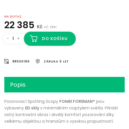
NA DOTAZ
22 385
Kč
VČ. DPH
-
+
DO KOŠÍKU
88500189
ZÁRUKA 5 LET
Popis
Pozorovací Spotting Scopy
FOMEI FOREMAN®
jsou
vybaveny
ED skly
s minimálním rozptylem světla. Přináší
ostrý kontrastní obraz i skvělý komfort pozorování díky
velkému objektivu a hranolům s vysokou propustností.