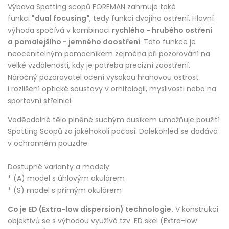
Výbava Spotting scopů FOREMAN zahrnuje také
funkci
"dual focusing"
, tedy funkci dvojího ostření. Hlavní
výhoda spočívá v kombinaci
rychlého - hrubého ostření
a pomalejšího - jemného doostření
. Tato funkce je
neocenitelným pomocníkem zejména při pozorování na
velké vzdálenosti, kdy je potřeba precizní zaostření.
Náročný pozorovatel ocení vysokou hranovou ostrost
i rozlišení optické soustavy v ornitologii, myslivosti nebo na
sportovní střelnici.
Voděodolné tělo plněné suchým dusíkem umožňuje použití
Spotting Scopů za jakéhokoli počasí. Dalekohled se dodává
v ochranném pouzdře.
Dostupné varianty a modely:
* (A) model s úhlovým okulárem
* (S) model s přímým okulárem
Co je ED (Extra-low dispersion) technologie.
V konstrukci
objektivů se s výhodou využívá tzv. ED skel (Extra-low