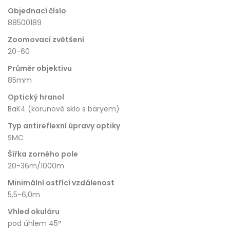
Objednací číslo
88500189
Zoomovací zvětšení
20-60
Průměr objektivu
85mm
Optický hranol
BaK4 (korunové sklo s baryem)
Typ antireflexní úpravy optiky
SMC
Šířka zorného pole
20-36m/1000m
Minimální ostřící vzdálenost
5,5-6,0m
Vhled okuláru
pod úhlem 45°