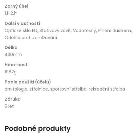
Zorný úhel
1,1-2,1°
Další vlastnosti
Optické sklo ED, Stativový závit, Vodotěsný, Plnění dusíkem,
Odolné proti zamlžování
Délka
430mm
Hmotnost
1982g
Podle použití (účelu)
ornitologie, střelnice, sportovní střelba, rekreační střelba
Záruka
5 let
Podobné produkty