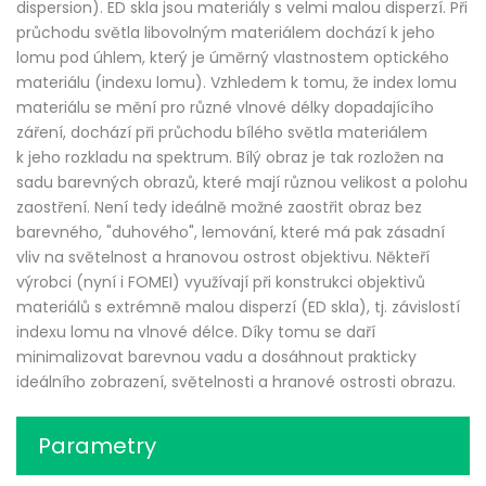
dispersion). ED skla jsou materiály s velmi malou disperzí. Při
průchodu světla libovolným materiálem dochází k jeho
lomu pod úhlem, který je úměrný vlastnostem optického
materiálu (indexu lomu). Vzhledem k tomu, že index lomu
materiálu se mění pro různé vlnové délky dopadajícího
záření, dochází při průchodu bílého světla materiálem
k jeho rozkladu na spektrum. Bílý obraz je tak rozložen na
sadu barevných obrazů, které mají různou velikost a polohu
zaostření. Není tedy ideálně možné zaostřit obraz bez
barevného, "duhového", lemování, které má pak zásadní
vliv na světelnost a hranovou ostrost objektivu. Někteří
výrobci (nyní i FOMEI) využívají při konstrukci objektivů
materiálů s extrémně malou disperzí (ED skla), tj. závislostí
indexu lomu na vlnové délce. Díky tomu se daří
minimalizovat barevnou vadu a dosáhnout prakticky
ideálního zobrazení, světelnosti a hranové ostrosti obrazu.
Parametry