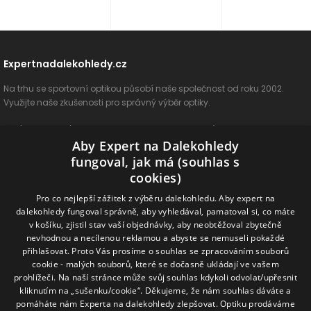
Expertnadalekohledy.cz
Na trhu se sportovní optikou působí naše společnost od roku 2002.
Využijte naše zkušenosti pro správný výběr optiky.
O nás
Vše o nákupu
Jak si vybrat
Poradenství
Kontakt
Aby Expert na Dalekohledy
Cookies
Ochrana osobních údajů
ODSTOUPIT OD SMLOUVY
fungoval, jak má (souhlas s
cookies)
Naše produkty
Pro co nejlepší zážitek z výběru dalekohledu. Aby expert na
dalekohledy fungoval správně, aby vyhledával, pamatoval si, co máte
Dalekohledy
Spektivy
Dálkoměry
Příslušenství
Naše značky
v košíku, zjistil stav vaší objednávky, aby neobtěžoval zbytečně
nevhodnou a necílenou reklamou a abyste se nemuseli pokaždé
přihlašovat. Proto Vás prosíme o souhlas se zpracováním souborů
Sledujte nás na sociálních sítích
cookie - malých souborů, které se dočasně ukládají ve vašem
prohlížeči. Na naší stránce může svůj souhlas kdykoli odvolat/upřesnit
ExpertNaDalekohledy
kliknutím na „sušenku/cookie“. Děkujeme, že nám souhlas dáváte a
pomáháte nám Experta na dalekohledy zlepšovat. Optiku prodáváme