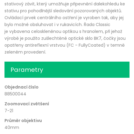
stativový závit, který umožňuje připevnění dalekohledu ke
stativu pro pohodlnější sledování pozorovaných objektů.
Ovládací prvek centrálního ostření je vyroben tak, aby jej
bylo možné obsluhovat i v rukavicích. Řada Classic
je vybavena celoskleněnou optikou s hranolem, při jehož
výrobě je použito zušlechtěné optické sklo BK7, čočky jsou
opatřeny antireflexní vrstvou (FC - FullyCoated) v temně
zeleném provedení.
Parametry
Objednací číslo
88500044
Zoomovací zvětšení
7-21
Průměr objektivu
40mm