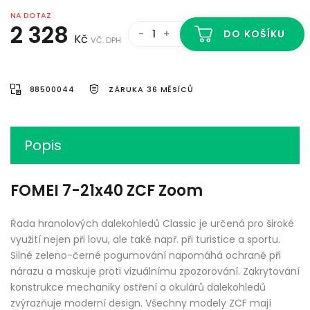
NA DOTAZ
2 328
-
+
DO KOŠÍKU
Kč
VČ. DPH
88500044
ZÁRUKA 36 MĚSÍCŮ
Popis
FOMEI 7-21x40 ZCF Zoom
Řada hranolových dalekohledů Classic je určená pro široké
využití nejen při lovu, ale také např. při turistice a sportu.
Silné zeleno-černé pogumování napomáhá ochraně při
nárazu a maskuje proti vizuálnímu zpozorování. Zakrytování
konstrukce mechaniky ostření a okulárů dalekohledů
zvýrazňuje moderní design. Všechny modely ZCF mají