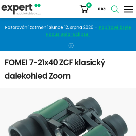
0
0
Kč
Pozorování zatmění Slunce 12. srpna 2026 =
Papírové brýle
Focus Solar Eclipse
FOMEI 7-21x40 ZCF klasický
dalekohled Zoom