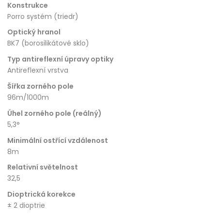
Konstrukce
Porro systém (triedr)
Optický hranol
BK7 (borosilikátové sklo)
Typ antireflexní úpravy optiky
Antireflexní vrstva
Šířka zorného pole
96m/1000m
Úhel zorného pole (reálný)
5,3°
Minimální ostřící vzdálenost
8m
Relativní světelnost
32,5
Dioptrická korekce
± 2 dioptrie