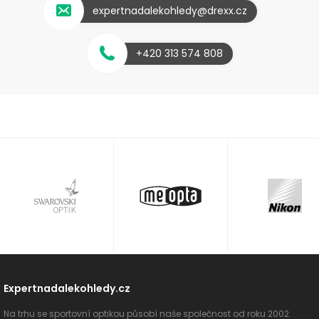
expertnadalekohledy@drexx.cz
+420 313 574 808
Expertnadalekohledy.cz
Na trhu se sportovní optikou působí naše společnost od roku 2002.