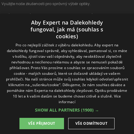
Využijte naše zkušenosti pro správný výběr optiky.
O nás
Vše o nákupu
Jak si vybrat
Poradenství
Kontakt
Aby Expert na Dalekohledy
Cookies
Ochrana osobních údajů
ODSTOUPIT OD SMLOUVY
fungoval, jak má (souhlas s
cookies)
Naše produkty
Pro co nejlepší zážitek z výběru dalekohledu. Aby expert na
dalekohledy fungoval správně, aby vyhledával, pamatoval si, co máte
Dalekohledy
Spektivy
Dálkoměry
Příslušenství
Naše značky
v košíku, zjistil stav vaší objednávky, aby neobtěžoval zbytečně
nevhodnou a necílenou reklamou a abyste se nemuseli pokaždé
přihlašovat. Proto Vás prosíme o souhlas se zpracováním souborů
Sledujte nás na sociálních sítích
cookie - malých souborů, které se dočasně ukládají ve vašem
prohlížeči. Na naší stránce může svůj souhlas kdykoli odvolat/upřesnit
ExpertNaDalekohledy
kliknutím na „sušenku/cookie“. Děkujeme, že nám souhlas dáváte a
pomáháte nám Experta na dalekohledy zlepšovat. Optiku prodáváme
10 let a k vašim datům se budeme chovat citlivě a slušně.
Více
Online možnosti platby
informací
SHOW ALL PARTNERS
(1900) →
VŠE PŘIJMOUT
VŠE ODMÍTNOUT