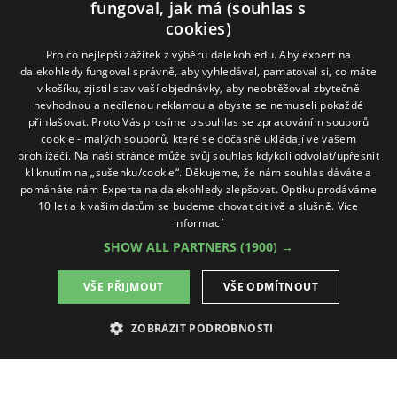
fungoval, jak má (souhlas s
cookies)
Naše produkty
Pro co nejlepší zážitek z výběru dalekohledu. Aby expert na
dalekohledy fungoval správně, aby vyhledával, pamatoval si, co máte
Dalekohledy
Spektivy
Dálkoměry
Příslušenství
Naše značky
v košíku, zjistil stav vaší objednávky, aby neobtěžoval zbytečně
nevhodnou a necílenou reklamou a abyste se nemuseli pokaždé
přihlašovat. Proto Vás prosíme o souhlas se zpracováním souborů
Sledujte nás na sociálních sítích
cookie - malých souborů, které se dočasně ukládají ve vašem
prohlížeči. Na naší stránce může svůj souhlas kdykoli odvolat/upřesnit
ExpertNaDalekohledy
kliknutím na „sušenku/cookie“. Děkujeme, že nám souhlas dáváte a
pomáháte nám Experta na dalekohledy zlepšovat. Optiku prodáváme
10 let a k vašim datům se budeme chovat citlivě a slušně.
Více
Online možnosti platby
informací
SHOW ALL PARTNERS
(1900) →
VŠE PŘIJMOUT
VŠE ODMÍTNOUT
ZOBRAZIT PODROBNOSTI
NEZBYTNĚ NUTNÉ SOUBORY
©2022 / expertnadalekohledy.cz