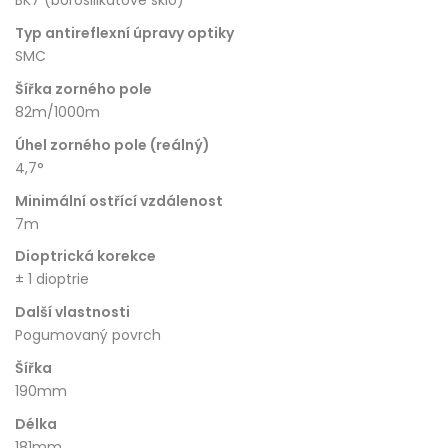
BK7 (borosilikátové sklo)
Typ antireflexní úpravy optiky
SMC
Šířka zorného pole
82m/1000m
Úhel zorného pole (reálný)
4,7°
Minimální ostřící vzdálenost
7m
Dioptrická korekce
± 1 dioptrie
Další vlastnosti
Pogumovaný povrch
Šířka
190mm
Délka
181mm