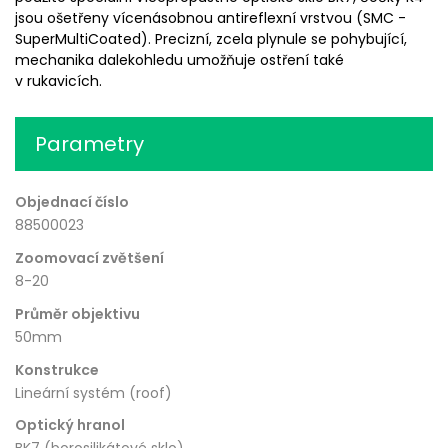
jsou ošetřeny vícenásobnou antireflexní vrstvou (SMC -
SuperMultiCoated). Precizní, zcela plynule se pohybující,
mechanika dalekohledu umožňuje ostření také
v rukavicích.
Parametry
Objednací číslo
88500023
Zoomovací zvětšení
8-20
Průměr objektivu
50mm
Konstrukce
Lineární systém (roof)
Optický hranol