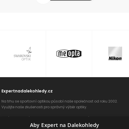
Expertnadalekohledy.cz
Na trhu se sportovní optikou působí naše společnost od roku 2002.
Využijte naše zkušenosti pro správný výběr optiky.
O nás
Vše o nákupu
Jak si vybrat
Poradenství
Kontakt
Aby Expert na Dalekohledy
Cookies
Ochrana osobních údajů
ODSTOUPIT OD SMLOUVY