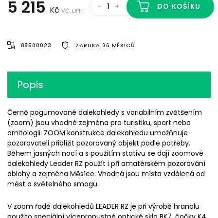
5 215
-
+
DO KOŠÍKU
Kč
VČ. DPH
88500023
ZÁRUKA 36 MĚSÍCŮ
Popis
Černě pogumované dalekohledy s variabilním zvětšením
(zoom) jsou vhodné zejména pro turistiku, sport nebo
ornitologii. ZOOM konstrukce dalekohledu umožňnuje
pozorovateli přiblížit pozorovaný objekt podle potřeby.
Během jasných nocí a s použitím stativu se dají zoomové
dalekohledy Leader RZ použít i při amatérském pozorování
oblohy a zejména Měsíce. Vhodná jsou místa vzdálená od
měst a světelného smogu.
V zoom řadě dalekohledů LEADER RZ je při výrobě hranolu
použito speciální vícepropustné optické sklo BK7, čočky K4