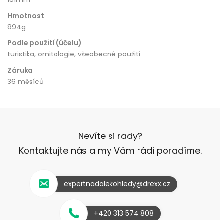
Hmotnost
894g
Podle použití (účelu)
turistika, ornitologie, všeobecné použití
Záruka
36 měsíců
Nevíte si rady?
Kontaktujte nás a my Vám rádi poradíme.
expertnadalekohledy@drexx.cz
+420 313 574 808