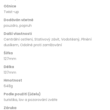
Očnice
Twist-up
Dodáván včetně
pouzdro, popruh
Další vlastnosti
Centrální ostření, Stativový závit, Vodotěsný, Plnění
dusíkem, Odolné proti zamlžování
Šířka
127mm
Délka
137mm
Hmotnost
648g
Podle použití (účelu)
turistika, lov a pozorování zvěře
Záruka