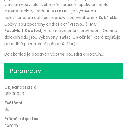
vniknutí vody, ale i zabránění orosení optiky při náhlé
změně teploty. Řada
BEATER DCF
je vybavena
celoskleněnou optikou, hranoly jsou vyrobeny z
Bak4
skla.
Čočky jsou opatřeny antireflexní vrstvou (
FMC-
FaseMultiCoated
) v temně zeleném provedení. Očnice
dalekohledu jsou vybaveny
Twist-Up očnicí
, která zajišťuje
pohodlné pozorování i při použití brýlí.
Dalekohled je dodáván včetně pouzdra a popruhu.
Parametry
Objednací číslo
88500029
Zvětšení
8x
Průměr objektivu
42mm