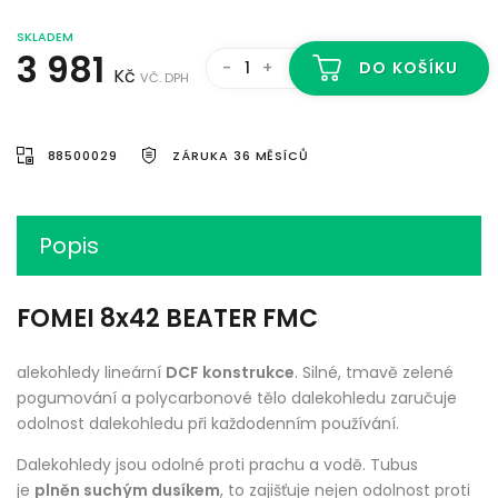
SKLADEM
3 981
-
+
DO KOŠÍKU
Kč
VČ. DPH
88500029
ZÁRUKA 36 MĚSÍCŮ
Popis
FOMEI 8x42 BEATER FMC
alekohledy lineární
DCF konstrukce
. Silné, tmavě zelené
pogumování a polycarbonové tělo dalekohledu zaručuje
odolnost dalekohledu při každodenním používání.
Dalekohledy jsou odolné proti prachu a vodě. Tubus
je
plněn suchým dusíkem
, to zajišťuje nejen odolnost proti