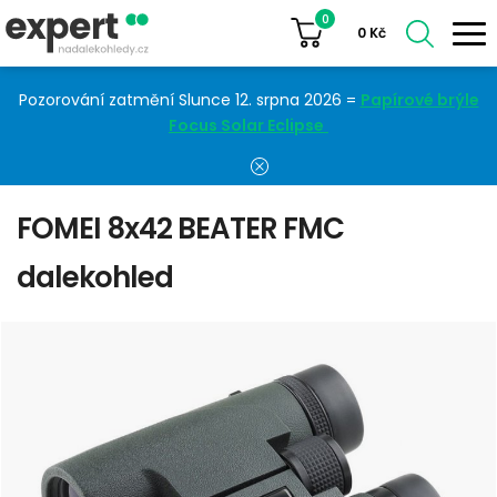
0
0
Kč
Pozorování zatmění Slunce 12. srpna 2026 =
Papírové brýle
Focus Solar Eclipse
FOMEI 8x42 BEATER FMC
dalekohled