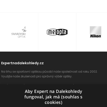
Expertnadalekohledy.cz
Na trhu se sportovní optikou působí naše společnost od roku 2002.
Využijte naše zkušenosti pro správný výběr optiky.
O nás
Vše o nákupu
Jak si vybrat
Poradenství
Kontakt
Aby Expert na Dalekohledy
Cookies
Ochrana osobních údajů
ODSTOUPIT OD SMLOUVY
fungoval, jak má (souhlas s
cookies)
Naše produkty