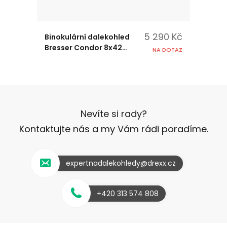
5 290 Kč
Binokulární dalekohled
Bresser Condor 8x42
NA DOTAZ
s UR povrchem
Nevíte si rady?
Kontaktujte nás a my Vám rádi poradíme.
expertnadalekohledy@drexx.cz
+420 313 574 808