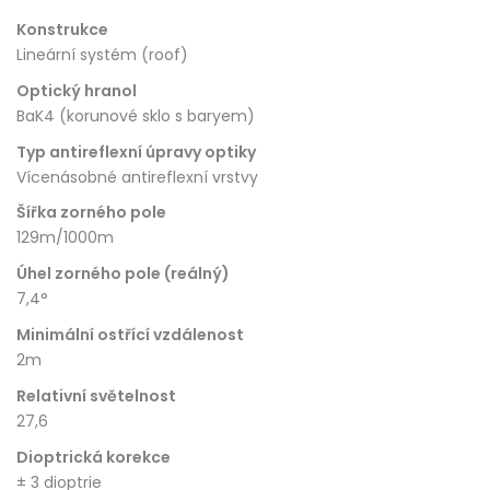
Konstrukce
Lineární systém (roof)
Optický hranol
BaK4 (korunové sklo s baryem)
Typ antireflexní úpravy optiky
Vícenásobné antireflexní vrstvy
Šířka zorného pole
129m/1000m
Úhel zorného pole (reálný)
7,4°
Minimální ostřící vzdálenost
2m
Relativní světelnost
27,6
Dioptrická korekce
± 3 dioptrie