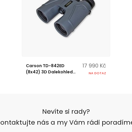
17 990 Kč
Carson TD-842ED
(8x42) 3D Dalekohled
NA DOTAZ
s ED skly
Nevíte si rady?
ontaktujte nás a my Vám rádi poradím