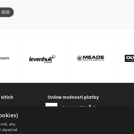
4 808
 sítích
Online možnosti platby
ookies)
ávně, aby
al zbytečně