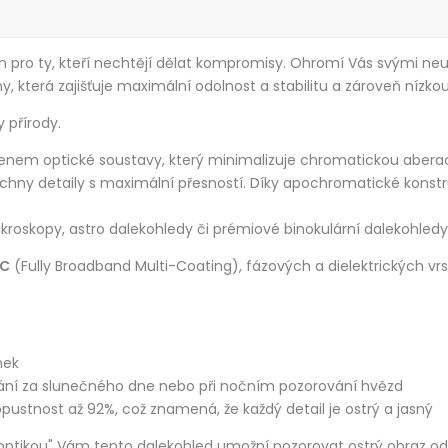
n pro ty, kteří nechtějí dělat kompromisy. Ohromí Vás svými neu
ny, která zajišťuje maximální odolnost a stabilitu a zároveň níz
y přírody.
enem optické soustavy, který minimalizuje chromatickou aberaci
echny detaily s maximální přesností. Díky apochromatické kons
roskopy, astro dalekohledy či prémiové binokulární dalekohledy
C
(Fully Broadband Multi-Coating), fázových a dielektrických vrst
nek
ování za slunečného dne nebo při nočním pozorování hvězd
ustnost až 92%, což znamená, že každý detail je ostrý a jasný
u optikou" Vám tento dalekohled umožní pozorovat ostrý obraz o