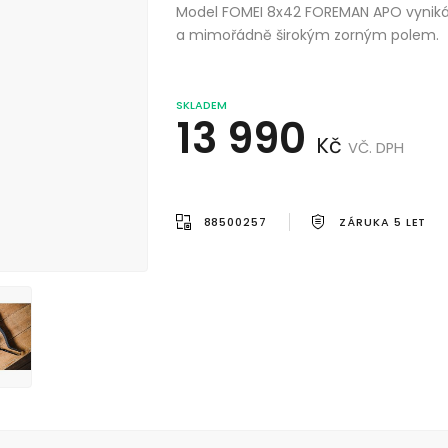
Model FOMEI 8x42 FOREMAN APO vyniká
a mimořádně širokým zorným polem.
SKLADEM
13 990
Kč
VČ. DPH
88500257
ZÁRUKA 5 LET