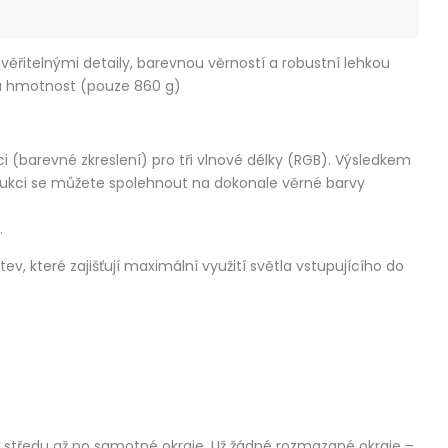
věřitelnými detaily, barevnou věrností a robustní lehkou
kou hmotnost (pouze 860 g)
 (barevné zkreslení) pro tři vlnové délky (RGB). Výsledkem
trukci se můžete spolehnout na dokonale věrné barvy
.
ev, které zajišťují maximální využití světla vstupujícího do
d středu až po samotné okraje. Už žádné rozmazané okraje –