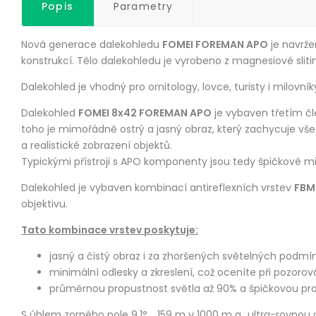
Popis
Parametry
Nová generace dalekohledu
FOMEI FOREMAN
APO
je navrže
konstrukcí. Tělo dalekohledu je vyrobeno z magnesiové sliti
Dalekohled je vhodný pro ornitology, lovce, turisty i milovník
Dalekohled
FOMEI 8x42 FOREMAN
APO
je vybaven třetím čl
toho je mimořádně ostrý a jasný obraz, který zachycuje vš
a realistické zobrazení objektů.
Typickými přístroji s
APO
komponenty jsou tedy špičkové mik
Dalekohled je vybaven kombinací antireflexních vrstev
FBM
objektivu.
Tato kombinace vrstev poskytuje:
jasný a čistý obraz i za zhoršených světelných podmí
minimální odlesky a zkreslení, což oceníte při pozor
průměrnou propustnost světla až 90% a špičkovou prop
S úhlem zorného pole 9,1° .. 159 m v 1000 m a „ultra-rovno