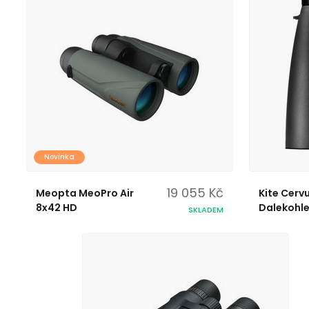
Novinka
19 055 Kč
Meopta MeoPro Air
Kite Cerv
8x42 HD
Dalekohl
SKLADEM