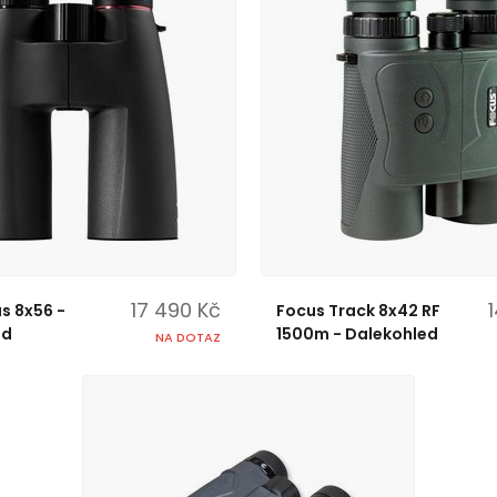
17 490 Kč
us 8x56 -
Focus Track 8x42 RF
ed
1500m - Dalekohled
NA DOTAZ