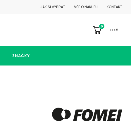
JAK SI VYBRAT
VŠE O NÁKUPU
KONTAKT
0
0
Kč
ZNAČKY