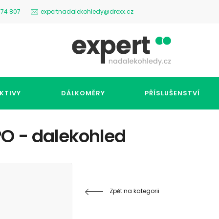
574 807
expertnadalekohledy@drexx.cz
KTIVY
DÁLKOMĚRY
PŘÍSLUŠENSTVÍ
O - dalekohled
Zpět na kategorii