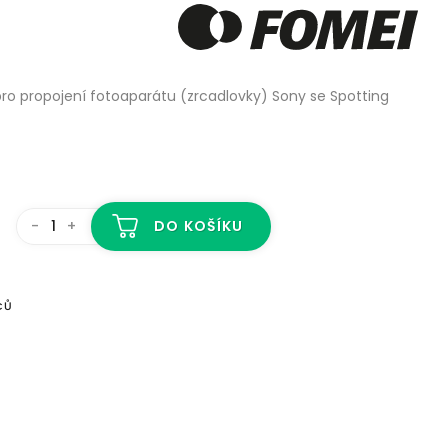
ro propojení fotoaparátu (zrcadlovky) Sony se Spotting
-
+
DO KOŠÍKU
CŮ