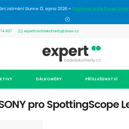
ání zatmění Slunce 12. srpna 2026 =
Papírové brýle Focus Solar
574 807
expertnadalekohledy@drexx.cz
KTIVY
DÁLKOMĚRY
PŘÍSLUŠENSTVÍ
 SONY pro SpottingScope L