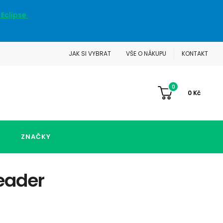
 Eclipse
JAK SI VYBRAT
VŠE O NÁKUPU
KONTAKT
0
0
Kč
ZNAČKY
eader