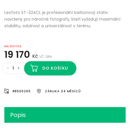
Leofoto ST-324CL je profesionální karbonový stativ
navržený pro náročné fotografy, kteří vyžadují maximální
stabilitu, odolnost a univerzálnost v terénu.
NA DOTAZ
19 170
Kč
VČ. DPH
-
+
DO KOŠÍKU
88500265
ZÁRUKA 24 MĚSÍCŮ
Popis