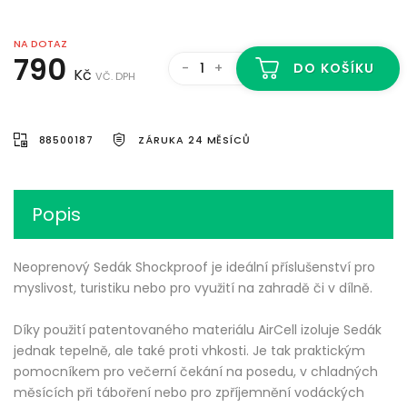
NA DOTAZ
790
-
+
DO KOŠÍKU
Kč
VČ. DPH
88500187
ZÁRUKA 24 MĚSÍCŮ
Popis
Neoprenový Sedák Shockproof je ideální příslušenství pro
myslivost, turistiku nebo pro využití na zahradě či v dílně.
Díky použití patentovaného materiálu AirCell izoluje Sedák
jednak tepelně, ale také proti vhkosti. Je tak praktickým
pomocníkem pro večerní čekání na posedu, v chladných
měsících při táboření nebo pro zpříjemnění vodáckých