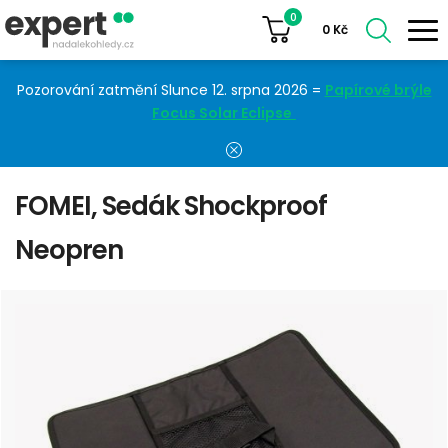
0
0
Kč
Pozorování zatmění Slunce 12. srpna 2026 =
Papírové brýle
Focus Solar Eclipse
FOMEI, Sedák Shockproof
Neopren