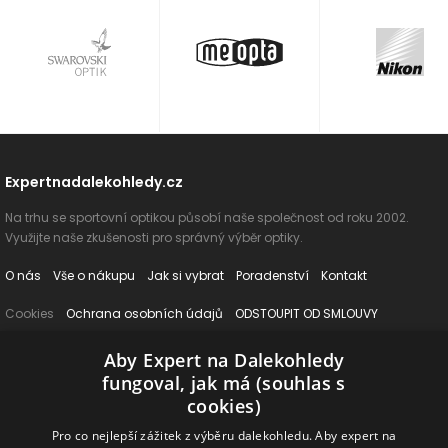
Expertnadalekohledy.cz
Na trhu se sportovní optikou působí naše společnost od roku 2002.
Využijte naše zkušenosti pro správný výběr optiky.
O nás
Vše o nákupu
Jak si vybrat
Poradenství
Kontakt
Cookies
Ochrana osobních údajů
ODSTOUPIT OD SMLOUVY
Aby Expert na Dalekohledy
Naše produkty
fungoval, jak má (souhlas s
Dalekohledy
Spektivy
Dálkoměry
Příslušenství
Naše značky
cookies)
Pro co nejlepší zážitek z výběru dalekohledu. Aby expert na