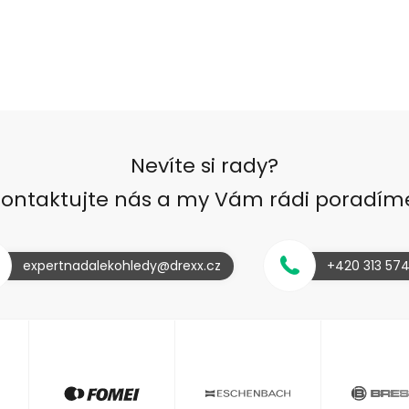
Nevíte si rady?
ontaktujte nás a my Vám rádi poradím
expertnadalekohledy@drexx.cz
+420 313 57