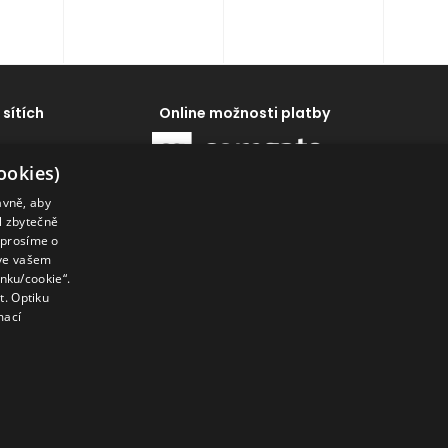
 sítích
Online možnosti platby
ookies)
ávně, aby
al zbytečně
 prosíme o
 ve vašem
enku/cookie“.
. Optiku
mací