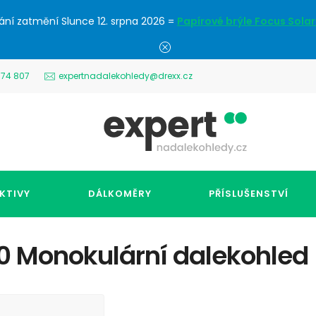
ání zatmění Slunce 12. srpna 2026 =
Papírové brýle Focus Solar
574 807
expertnadalekohledy@drexx.cz
KTIVY
DÁLKOMĚRY
PŘÍSLUŠENSTVÍ
 Monokulární dalekohled