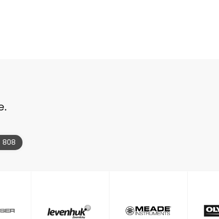
e.
4 808