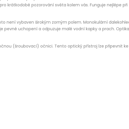
í pro krátkodobé pozorování světa kolem vás. Funguje nejlépe př
roto není vybaven širokým zorným polem. Monokulární dalekohled 
pevné uchopení a odpuzuje malé vodní kapky a prach. Optika j
ou (šroubovací) očnici. Tento optický přístroj lze připevnit ke 