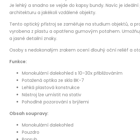
Je lehký a snadno se vejde do kapsy bundy. Navíc je ideáln
architekturu a jakékoli vzdálené objekty.
Tento optický přístroj se zaměřuje na studium objektů, a p
vyrobena z plastu a opatřena gumovým potahem. Umožňuje 
a jasné detailní znaky.
Osoby s nedokonalým zrakem ocení dlouhý oční reliéf a otočn
Funkce:
Monokulární dalekohled s 10–30x přibližováním
Potažená optika ze skla BK-7
Lehká plastová konstrukce
Nástroj lze umístit na stativ
Pohodlné pozorování s brýlemi
Obsah soupravy:
Monokulární dalekohled
Pouzdro
Popruh