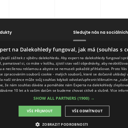
dukty
Sledujte nás na sociálních
dy
ExpertNaDalekohledy
pert na Dalekohledy fungoval, jak má (souhlas s c
Dálkoměry
ejlepší zážitek z výběru dalekohledu. Aby expert na dalekohledy fungoval spr
ví
Naše značky
, pamatoval si, co máte v košíku, zjistil stav vaší objednávky, aby neobtěžov
 a necílenou reklamou a abyste se nemuseli pokaždé přihlašovat. Proto Vás
se zpracováním souborů cookie - malých souborů, které se dočasně ukládají
Na naší stránce může svůj souhlas kdykoli odvolat/upřesnit kliknutím na „suš
e, že nám souhlas dáváte a pomáháte nám Experta na dalekohledy zlepšovat
dáváme 10 let a k vašim datům se budeme chovat citlivě a slušně.
Více infor
SHOW ALL PARTNERS
(1900) →
VŠE PŘIJMOUT
VŠE ODMÍTNOUT
ZOBRAZIT PODROBNOSTI