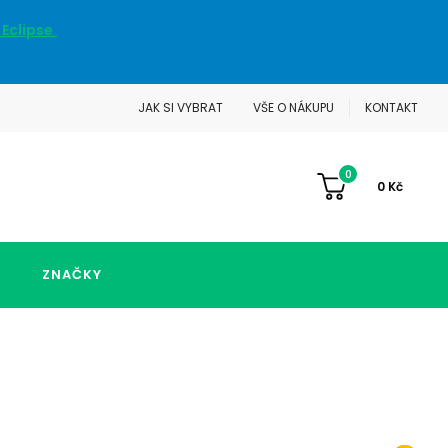
 Eclipse
JAK SI VYBRAT
VŠE O NÁKUPU
KONTAKT
0
0
Kč
ZNAČKY