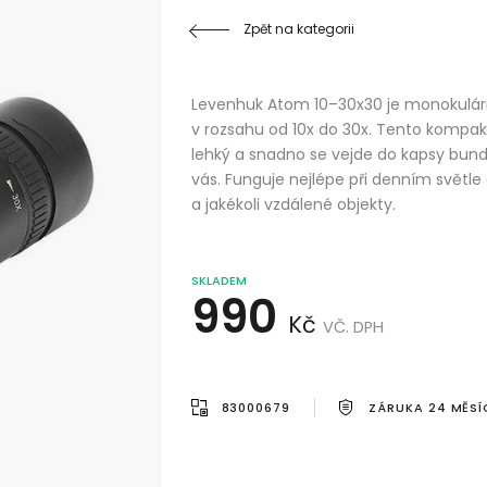
Zpět na kategorii
Levenhuk Atom 10–30x30 je monokulár
v rozsahu od 10x do 30x. Tento kompaktn
lehký a snadno se vejde do kapsy bund
vás. Funguje nejlépe při denním světle
a jakékoli vzdálené objekty.
SKLADEM
990
Kč
VČ. DPH
83000679
ZÁRUKA 24 MĚSÍ