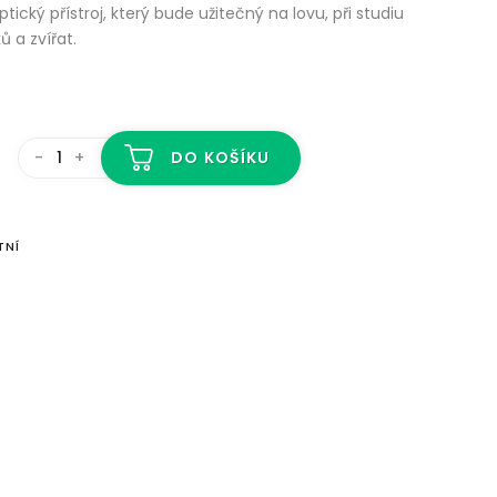
tický přístroj, který bude užitečný na lovu, při studiu
 a zvířat.
-
+
DO KOŠÍKU
TNÍ