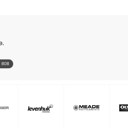
e.
4 808