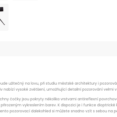
ý bude užitečný na lovu, při studiu městské architektury i pozoro
iv nabízí vysoké zvětšení, umožňující detailní pozorování velmi 
chny čočky jsou pokryty několika vrstvami antireflexní povrchové
 s přirozeným vykreslením barev. K dispozici je i funkce dioptric
Tento pozorovací dalekohled si můžete snadno vzít s sebou na pě