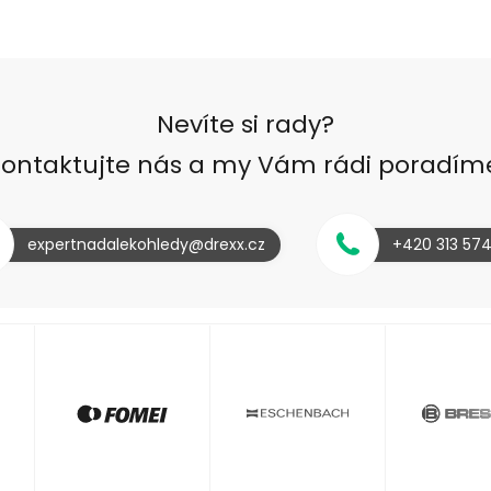
Nevíte si rady?
ontaktujte nás a my Vám rádi poradím
expertnadalekohledy@drexx.cz
+420 313 57