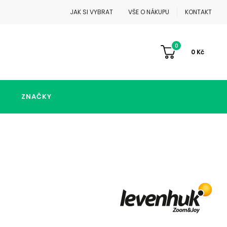
JAK SI VYBRAT
VŠE O NÁKUPU
KONTAKT
0
0
Kč
ZNAČKY