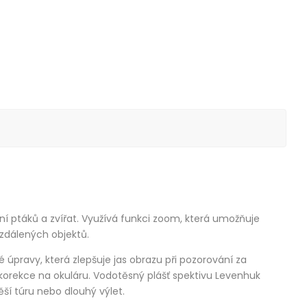
vání ptáků a zvířat. Využívá funkci zoom, která umožňuje
vzdálených objektů.
 úpravy, která zlepšuje jas obrazu při pozorování za
ké korekce na okuláru. Vodotěsný plášť spektivu Levenhuk
ší túru nebo dlouhý výlet.