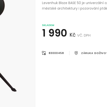
Levenhuk Blaze BASE 50 je univerzální op
městské architektury i pozorování ptáků
SKLADEM
1 990
Kč
VČ. DPH
83000458
ZÁRUKA DOŽIVO