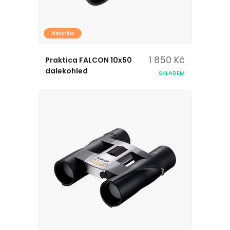
Novinka
1 850 Kč
Praktica FALCON 10x50
dalekohled
SKLADEM