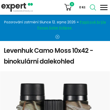
0
0
Kč
Pozorování zatmění Slunce 12. srpna 2026 =
Papírové brýle
Focus Solar Eclipse
Levenhuk Camo Moss 10x42 -
binokulární dalekohled