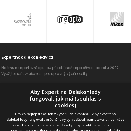
Expertnadalekohledy.cz
Na trhu se sportovní optikou působí naše společnost od roku 2002.
Využijte naše zkušenosti pro správný výběr optiky.
O nás
Vše o nákupu
Jak si vybrat
Poradenství
Kontakt
Aby Expert na Dalekohledy
Cookies
Ochrana osobních údajů
ODSTOUPIT OD SMLOUVY
fungoval, jak má (souhlas s
cookies)
Naše produkty
Pro co nejlepší zážitek z výběru dalekohledu. Aby expert na
dalekohledy fungoval správně, aby vyhledával, pamatoval si, co máte
Dalekohledy
Spektivy
Dálkoměry
Příslušenství
Naše značky
v košíku, zjistil stav vaší objednávky, aby neobtěžoval zbytečně
nevhodnou a necílenou reklamou a abyste se nemuseli pokaždé