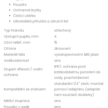
Pouzdro
Ochranné krytky
Čisticí utěrka
Uživatelská příručka a záruční list
Typ hranolu
střechový
Výstupní pupila, mm
4
Oční reliéf, mm
15
Očnice
zkroucení
Materiál těla
vysokopevnostní ABS plast
Voděvzdornost
ano
IP67, ochrana proti
Stupeň vlhkosti / vodní
krátkodobému ponoření do
ochrana
vody, prachotěsnost
standardní 1/4" závit; montáž
Kompatibilní se stativem
pomocí adaptéru (adaptér
není součástí dodávky)
Měřicí stupnice
ano
Pouzdro v sadě
ano