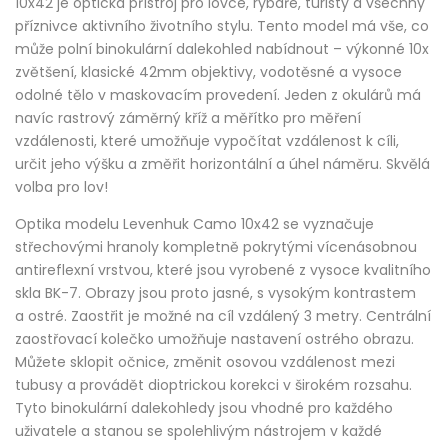
10x42 je optická přístroj pro lovce, rybáře, turisty a všechny
příznivce aktivního životního stylu. Tento model má vše, co
může polní binokulární dalekohled nabídnout – výkonné 10x
zvětšení, klasické 42mm objektivy, vodotěsné a vysoce
odolné tělo v maskovacím provedení. Jeden z okulárů má
navíc rastrový záměrný kříž a měřítko pro měření
vzdálenosti, které umožňuje vypočítat vzdálenost k cíli,
určit jeho výšku a změřit horizontální a úhel náměru. Skvělá
volba pro lov!
Optika modelu Levenhuk Camo 10x42 se vyznačuje
střechovými hranoly kompletně pokrytými vícenásobnou
antireflexní vrstvou, které jsou vyrobené z vysoce kvalitního
skla BK-7. Obrazy jsou proto jasné, s vysokým kontrastem
a ostré. Zaostřit je možné na cíl vzdálený 3 metry. Centrální
zaostřovací kolečko umožňuje nastavení ostrého obrazu.
Můžete sklopit očnice, změnit osovou vzdálenost mezi
tubusy a provádět dioptrickou korekci v širokém rozsahu.
Tyto binokulární dalekohledy jsou vhodné pro každého
uživatele a stanou se spolehlivým nástrojem v každé