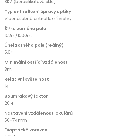
BK7 (borosilikátové sklo)
Typ antireflexní úpravy optiky
Vícenásobné antireflexní vrstvy
Šířka zorného pole
102m/1000m
Úhel zorného pole (reálný)
5,6°
Minimální ostřící vzdálenost
3m
Relativní světelnost
14
Soumrakový faktor
20,4
Nastavení vzdálenosti okulárů
56-74mm
Dioptrická korekce