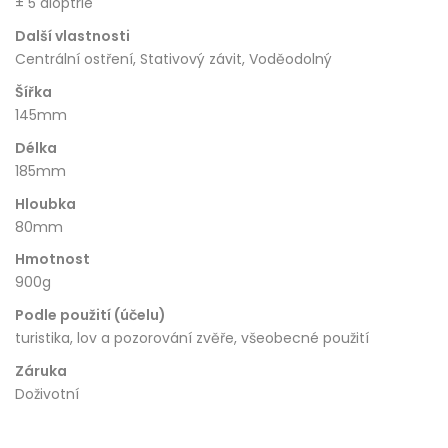
± 5 dioptrie
Další vlastnosti
Centrální ostření, Stativový závit, Voděodolný
Šířka
145mm
Délka
185mm
Hloubka
80mm
Hmotnost
900g
Podle použití (účelu)
turistika, lov a pozorování zvěře, všeobecné použití
Záruka
Doživotní