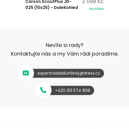
2 098 Kč
Carson ScoutPlus JD-
025 (10x25) - Dalekohled
SKLADEM
Nevíte si rady?
Kontaktujte nás a my Vám rádi poradíme.
expertnadalekohledy@drexx.cz
+420 313 574 808