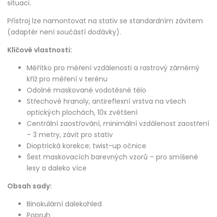
situaci.
Přístroj lze namontovat na stativ se standardním závitem
(adaptér není součástí dodávky).
Klíčové vlastnosti:
Měřítko pro měření vzdálenosti a rastrový záměrný
kříž pro měření v terénu
Odolné maskované vodotěsné tělo
Střechové hranoly, antireflexní vrstva na všech
optických plochách, 10x zvětšení
Centrální zaostřování, minimální vzdálenost zaostření
– 3 metry, závit pro stativ
Dioptrická korekce; twist-up očnice
Šest maskovacích barevných vzorů – pro smíšené
lesy a daleko více
Obsah sady:
Binokulární dalekohled
Popruh