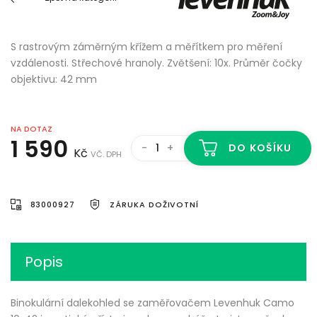
S rastrovým záměrným křížem a měřítkem pro měření
vzdálenosti. Střechové hranoly. Zvětšení: 10x. Průměr čočky
objektivu: 42 mm
NA DOTAZ
1 590
-
+
DO KOŠÍKU
Kč
VČ. DPH
83000927
ZÁRUKA DOŽIVOTNÍ
Popis
Binokulární dalekohled se zaměřovačem Levenhuk Camo