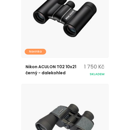
Novinka
1 750 Kč
Nikon ACULON T02 10x21
černý - dalekohled
SKLADEM