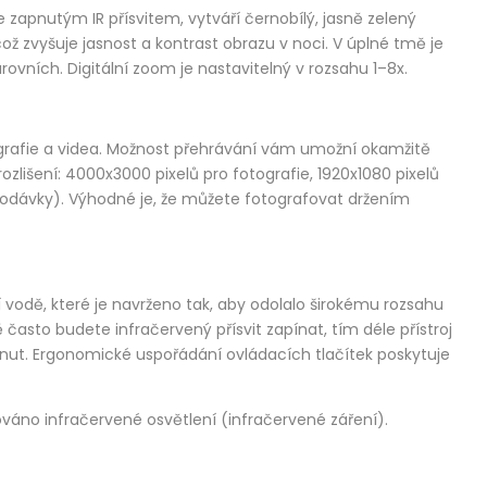
 zapnutým IR přísvitem, vytváří černobílý, jasně zelený
ž zvyšuje jasnost a kontrast obrazu v noci. V úplné tmě je
vních. Digitální zoom je nastavitelný v rozsahu 1–8x.
ografie a videa. Možnost přehrávání vám umožní okamžitě
zlišení: 4000x3000 pixelů pro fotografie, 1920x1080 pixelů
 dodávky). Výhodné je, že můžete fotografovat držením
ící vodě, které je navrženo tak, aby odolalo širokému rozsahu
 často budete infračervený přísvit zapínat, tím déle přístroj
minut. Ergonomické uspořádání ovládacích tlačítek poskytuje
áno infračervené osvětlení (infračervené záření).