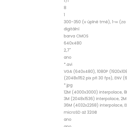
f/1
8
1
300–350 (v úplné tmě), 1~∞ (za
digitální
barva CMOS
640x480
2,7"
ano
*.avi
VGA (640x480), 1080P (1920x1080 
(2048x1152 pix při 30 fps), ENV (
*.jpg
12M (4000x3000) interpolace, 8
3M (2048x1536) interpolace, 2M
36M (4032x2268) interpolace, 
microSD až 32GB
ano
ano