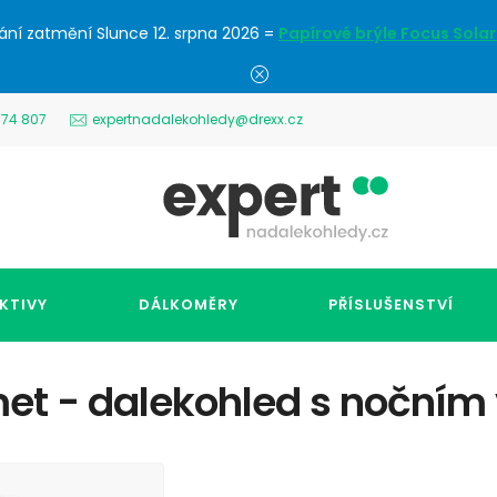
ání zatmění Slunce 12. srpna 2026 =
Papírové brýle Focus Solar
574 807
expertnadalekohledy@drexx.cz
KTIVY
DÁLKOMĚRY
PŘÍSLUŠENSTVÍ
et - dalekohled s nočním