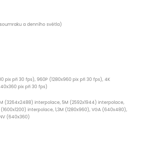
 soumraku a denního světla)
pix při 30 fps), 960P (1280x960 pix při 30 fps), 4K
640x360 pix při 30 fps)
M (3264x2488) interpolace, 5M (2592x1944) interpolace,
 (1600x1200) interpolace, 1,3M (1280x960), VGA (640x480),
ENV (640x360)