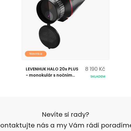
Novinka
8 190 Kč
LEVENHUK HALO 20x PLUS
- monokulár s nočním
SKLADEM
viděním
Nevíte si rady?
ontaktujte nás a my Vám rádi poradím