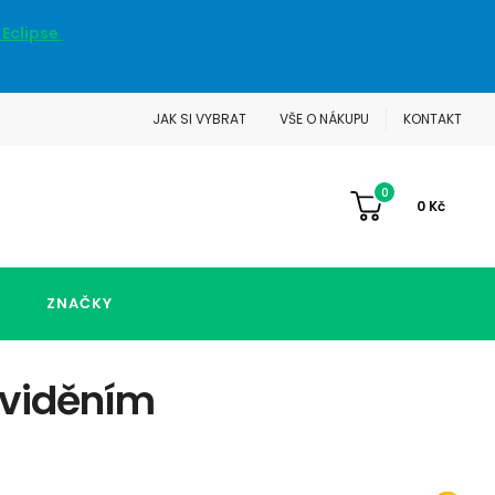
 Eclipse
JAK SI VYBRAT
VŠE O NÁKUPU
KONTAKT
0
0
Kč
ZNAČKY
 viděním