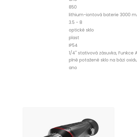
850
lithium-iontová baterie 3000 m
3.5 - 8
optické sklo
plast
IP54
1/4" stativová zásuvka, Funkce 
plně potažené sklo na bázi oxid
ano