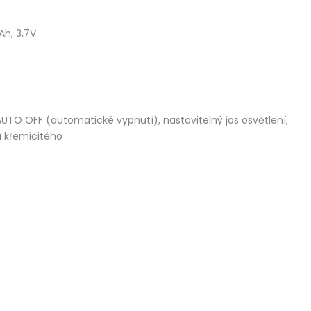
Ah, 3,7V
AUTO OFF (automatické vypnutí), nastavitelný jas osvětlení,
u křemičitého