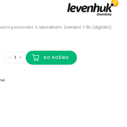
oční pozorování. S rekordérem. Zvětšení: 1–8x (digitální)
-
+
DO KOŠÍKU
TNÍ