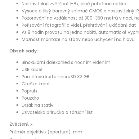
Nastavitelné zvětšení 1–8x, plně potažená optika
Vysoce citlivý barevný snímač CMOS a nastavitelný IR 
Pozorování na vzdálenost až 300–350 metrů v noci, 
Pořizování fotografií a videí, přehrávání, ukládání dat
Až 8 hodin provozu na jedno nabití, automatické vypn
Možnost montáže na stativ nebo uchycení na hlavu
Obsah sady:
Binokulární dalekohled s nočním viděním
USB kabel
Paměťová karta microSD 32 GB
Čtečka karet
Popruh
Pouzdro
Držák na stativ
Uživatelská příručka a záruční list
Zvětšení, x
Průměr objektivu (apertura), mm