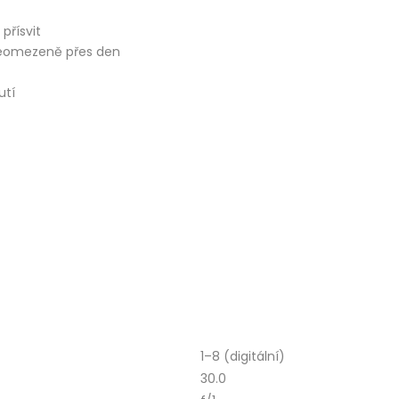
přísvit
neomezeně přes den
utí
1–8 (digitální)
30.0