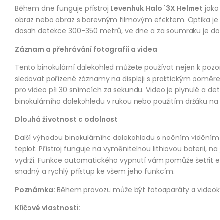
Během dne funguje přístroj
Levenhuk Halo 13X Helmet
jako 
obraz nebo obraz s barevným filmovým efektem. Optika je vy
dosah detekce 300–350 metrů, ve dne a za soumraku je dosah
Záznam a přehrávání fotografií a videa
Tento binokulární dalekohled můžete používat nejen k pozo
sledovat pořízené záznamy na displeji s praktickým poměrem 
pro video při 30 snímcích za sekundu. Video je plynulé a d
binokulárního dalekohledu v rukou nebo použitím držáku na hla
Dlouhá životnost a odolnost
Další výhodou binokulárního dalekohledu s nočním vidění
teplot. Přístroj funguje na vyměnitelnou lithiovou baterii, 
vydrží. Funkce automatického vypnutí vám pomůže šetřit ene
snadný a rychlý přístup ke všem jeho funkcím.
Poznámka:
Během provozu může být fotoaparáty a videoka
Klíčové vlastnosti: