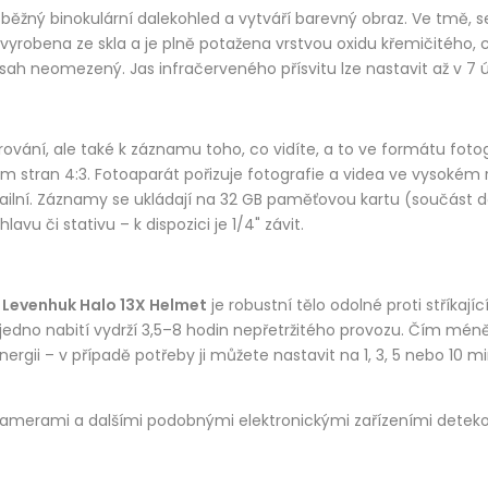
běžný binokulární dalekohled a vytváří barevný obraz. Ve tmě, se
robena ze skla a je plně potažena vrstvou oxidu křemičitého, co
 neomezený. Jas infračerveného přísvitu lze nastavit až v 7 úro
rování, ale také k záznamu toho, co vidíte, a to ve formátu fot
stran 4:3. Fotoaparát pořizuje fotografie a videa ve vysokém ro
etailní. Záznamy se ukládají na 32 GB paměťovou kartu (součást
vu či stativu – k dispozici je 1/4" závit.
m
Levenhuk Halo 13X Helmet
je robustní tělo odolné proti stříkaj
na jedno nabití vydrží 3,5–8 hodin nepřetržitého provozu. Čím méně
rgii – v případě potřeby ji můžete nastavit na 1, 3, 5 nebo 10 
merami a dalšími podobnými elektronickými zařízeními detekov