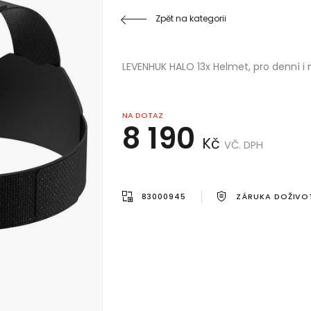
Zpět na kategorii
LEVENHUK HALO 13x Helmet, pro denní i n
NA DOTAZ
8 190
Kč
VČ. DPH
83000945
ZÁRUKA DOŽIVO