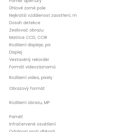
Poměr apertury
Úhlové zorné pole
Nejkratší vzdálenost zaostření, m
Dosah detekce
Zesilovač obrazu
Matrice CCD, CCIR
Rozlišení displeje, pix
Displej
Vestavěný rekordér
Formát videozáznamů
Rozlišení videa, pixely
Obrazový formát
Rozlišení obrazu, MP
Paměť
Infračervené osvětlení
Odolnost proti vlhkosti