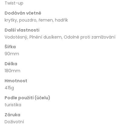
Twist-up
Dodáván včetně
krytky, pouzdro, řemen, hadřík
Další vlastnosti
Vodotěsný, Plnění dusíkem, Odolné proti zamlžování
Šířka
90mm
Délka
180mm
Hmotnost
415g
Podle použití (účelu)
turistika
Záruka
Doživotní