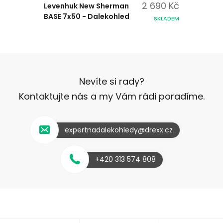
2 690 Kč
Levenhuk New Sherman
BASE 7x50 - Dalekohled
SKLADEM
Nevíte si rady?
Kontaktujte nás a my Vám rádi poradíme.
expertnadalekohledy@drexx.cz
+420 313 574 808