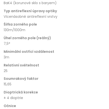
BaK4 (korunové sklo s baryem)
Typ antireflexní úpravy optiky
Vícenásobné antireflexní vrstvy
Šířka zorného pole
130m/1000m
Úhel zorného pole (reálný)
7,5°
Minimální ostřící vzdálenost
3m
Relativní světelnost
25
Soumrakový faktor
15,65
Dioptrická korekce
± 4 dioptrie
Očnice