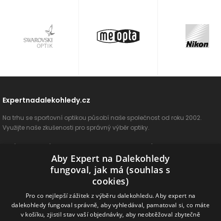
Expertnadalekohledy.cz
Na trhu se sportovní optikou působí naše společnost od roku 2002.
Využijte naše zkušenosti pro správný výběr optiky.
O nás
Vše o nákupu
Jak si vybrat
Poradenství
Kontakt
Aby Expert na Dalekohledy
Cookies
Ochrana osobních údajů
ODSTOUPIT OD SMLOUVY
fungoval, jak má (souhlas s
cookies)
Naše produkty
Pro co nejlepší zážitek z výběru dalekohledu. Aby expert na
dalekohledy fungoval správně, aby vyhledával, pamatoval si, co máte
Dalekohledy
Spektivy
Dálkoměry
Příslušenství
Naše značky
v košíku, zjistil stav vaší objednávky, aby neobtěžoval zbytečně