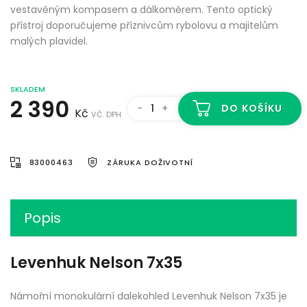
vestavěným kompasem a dálkoměrem. Tento optický
přístroj doporučujeme příznivcům rybolovu a majitelům
malých plavidel.
SKLADEM
2 390
-
+
DO KOŠÍKU
Kč
VČ. DPH
83000463
ZÁRUKA DOŽIVOTNÍ
Popis
Levenhuk Nelson 7x35
Námořní monokulární dalekohled Levenhuk Nelson 7x35 je