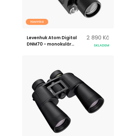
Novinka
2 890 Kč
Levenhuk Atom Digital
DNM70 - monokulár
SKLADEM
s nočním viděním