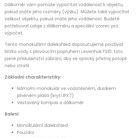
Dálkoměr vám pomůže vypočítat vzdálenost k objektu,
pokud znáte jeho rozměry (výšku). Můžete také vypočítat
velikost objektu, pokud znáte jeho vzdálenost. Budete
potřebovat údaje z dálkoměru a speciální vzorec pro
výpočet.
Tento monokulární dalekohled doporučujeme používat
blízko vody s plovoucím popruhem Levenhuk FS10: toto
jasné příslušenství zabrání, aby se optický přístroj potopil
nebo ztratil.
Základní charakteristiky:
Námořní monokulár ve vodotěsném, dusíkem
plněném plášti (krytí IPX7)
Vestavěný kompas a dálkoměr
Balení:
Monokulární dalekohled
Pouzdro