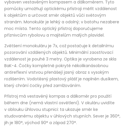
vybaven vestavěným kompasem a dálkoměrem. Tyto
pomůcky umožňují optickému přístroji měřit vzdálenost
k objektům a určovat směr objektů vůči světovým
stranám. Monokulár je lehký a odolný; v batohu nezabere
moc místa. Tento optický přístroj doporučujeme
příznivcům rybolovu a majitelům malých plavidel.
Zvětšení monokuláru je 7x, což postačuje k detailnímu
pozorování vzdálených objektů. Minimální zaostřovací
vzdálenost je pouhé 3 metry. Optika je vyrobena ze skla
BaK-4. Čočky kompletně pokryté několikanásobnou
antireflexní vrstvou přenášejí jasný obraz s vysokým
rozlišením. Vodotěsný plastový plášť je naplněn dusíkem,
který chrání čočky před zamlžováním.
Přístroj má vestavěný kompas a dálkoměr pro použití
během dne (nemá vlastní osvětlení). V okuláru uvidíte
v oblouku úhlovou stupnici: ta ukazuje směr ke
studovanému objektu v úhlových stupních. Sever je 360°,
jih je 180°, východ 90° a západ 270°.