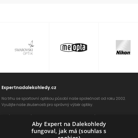
Expertnadalekohledy.cz
Na trhu se sportovní optikou působí naše společnost od roku 2002.
Využijte naše zkušenosti pro správný výběr optiky.
O nás
Vše o nákupu
Jak si vybrat
Poradenství
Kontakt
Aby Expert na Dalekohledy
Cookies
Ochrana osobních údajů
ODSTOUPIT OD SMLOUVY
fungoval, jak má (souhlas s