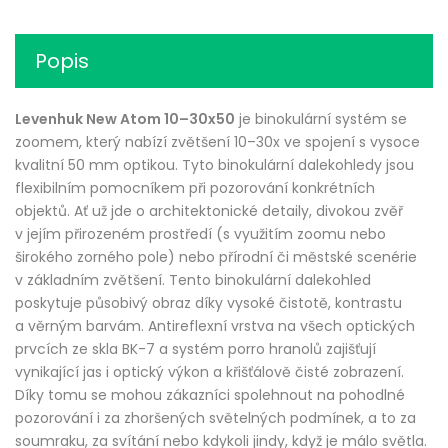
Popis
Levenhuk New Atom 10–30x50
je binokulární systém se
zoomem, který nabízí zvětšení 10–30x ve spojení s vysoce
kvalitní 50 mm optikou. Tyto binokulární dalekohledy jsou
flexibilním pomocníkem při pozorování konkrétních
objektů. Ať už jde o architektonické detaily, divokou zvěř
v jejím přirozeném prostředí (s využitím zoomu nebo
širokého zorného pole) nebo přírodní či městské scenérie
v základním zvětšení. Tento binokulární dalekohled
poskytuje působivý obraz díky vysoké čistotě, kontrastu
a věrným barvám. Antireflexní vrstva na všech optických
prvcích ze skla BK-7 a systém porro hranolů zajišťují
vynikající jas i optický výkon a křišťálově čisté zobrazení.
Díky tomu se mohou zákazníci spolehnout na pohodlné
pozorování i za zhoršených světelných podmínek, a to za
soumraku, za svítání nebo kdykoli jindy, když je málo světla.