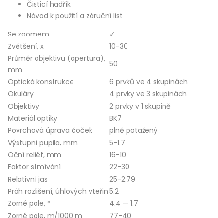
Čisticí hadřík
Návod k použití a záruční list
Se zoomem
✓
Zvětšení, x
10-30
Průměr objektivu (apertura),
50
mm
Optická konstrukce
6 prvků ve 4 skupinách
Okuláry
4 prvky ve 3 skupinách
Objektivy
2 prvky v 1 skupině
Materiál optiky
BK7
Povrchová úprava čoček
plně potažený
Výstupní pupila, mm
5-1.7
Oční reliéf, mm
16-10
Faktor stmívání
22-30
Relativní jas
25-2.79
Práh rozlišení, úhlových vteřin
5.2
Zorné pole, °
4.4 — 1.7
Zorné pole, m/1000 m
77-40