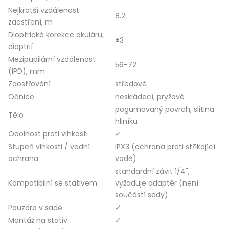
Nejkratší vzdálenost
8.2
zaostření, m
Dioptrická korekce okuláru,
±3
dioptrií
Mezipupilární vzdálenost
56-72
(IPD), mm
Zaostřování
středové
Očnice
neskládací, pryžové
pogumovaný povrch, slitina
Tělo
hliníku
Odolnost proti vlhkosti
✓
Stupeň vlhkosti / vodní
IPX3 (ochrana proti stříkající
ochrana
vodě)
standardní závit 1/4",
Kompatibilní se stativem
vyžaduje adaptér (není
součástí sady)
Pouzdro v sadě
✓
Montáž na stativ
✓