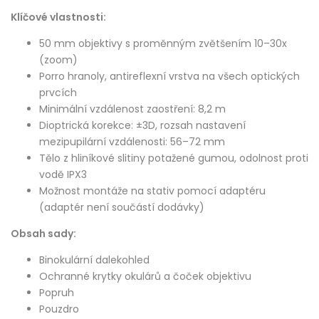
Klíčové vlastnosti:
50 mm objektivy s proměnným zvětšením 10–30x
(zoom)
Porro hranoly, antireflexní vrstva na všech optických
prvcích
Minimální vzdálenost zaostření: 8,2 m
Dioptrická korekce: ±3D, rozsah nastavení
mezipupilární vzdálenosti: 56–72 mm
Tělo z hliníkové slitiny potažené gumou, odolnost proti
vodě IPX3
Možnost montáže na stativ pomocí adaptéru
(adaptér není součástí dodávky)
Obsah sady:
Binokulární dalekohled
Ochranné krytky okulárů a čoček objektivu
Popruh
Pouzdro