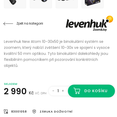
Zpět na kategorii
Levenhuk New Atom 10–30x50 je binokulární systém se
zoomem, který nabízí zvětšení 10–30x ve spojení s vysoce
kvalitní 50 mm optikou. Tyto binokulární dalekohledy jsou
flexibilním pomocníkem při pozorování konkrétních
objektů.
SKLADEM
2 990
-
+
DO KOŠÍKU
Kč
VČ. DPH
83001058
ZÁRUKA DOŽIVOTNÍ