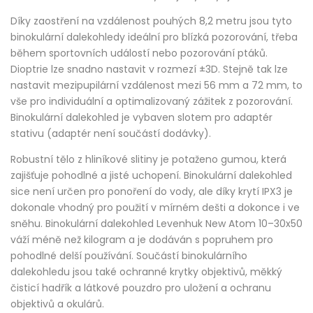
Díky zaostření na vzdálenost pouhých 8,2 metru jsou tyto
binokulární dalekohledy ideální pro blízká pozorování, třeba
během sportovních událostí nebo pozorování ptáků.
Dioptrie lze snadno nastavit v rozmezí ±3D. Stejně tak lze
nastavit mezipupilární vzdálenost mezi 56 mm a 72 mm, to
vše pro individuální a optimalizovaný zážitek z pozorování.
Binokulární dalekohled je vybaven slotem pro adaptér
stativu (adaptér není součástí dodávky).
Robustní tělo z hliníkové slitiny je potaženo gumou, která
zajišťuje pohodlné a jisté uchopení. Binokulární dalekohled
sice není určen pro ponoření do vody, ale díky krytí IPX3 je
dokonale vhodný pro použití v mírném dešti a dokonce i ve
sněhu. Binokulární dalekohled Levenhuk New Atom 10–30x50
váží méně než kilogram a je dodáván s popruhem pro
pohodlné delší používání. Součástí binokulárního
dalekohledu jsou také ochranné krytky objektivů, měkký
čisticí hadřík a látkové pouzdro pro uložení a ochranu
objektivů a okulárů.