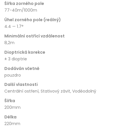
Šířka zorného pole
77-40m/1000m
Úhel zorného pole (reálný)
4.4 — 1.7°
Minimální ostřící vzdálenost
8,2m
Dioptrická korekce
± 3 dioptrie
Dodáván včetně
pouzdro
Další vlastnosti
Centrální ostření, Stativový závit, Voděodolný
Šířka
200mm
Délka
220mm