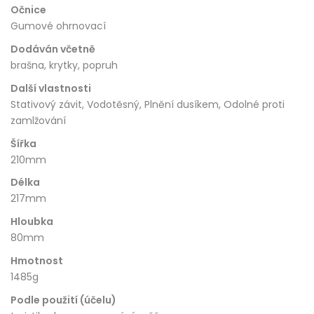
Očnice
Gumové ohrnovací
Dodáván včetně
brašna, krytky, popruh
Další vlastnosti
Stativový závit, Vodotěsný, Plnění dusíkem, Odolné proti
zamlžování
Šířka
210mm
Délka
217mm
Hloubka
80mm
Hmotnost
1485g
Podle použití (účelu)