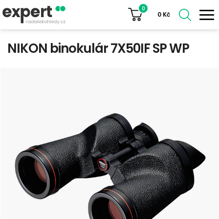
0
0
Kč
NIKON binokulár 7X50IF SP WP