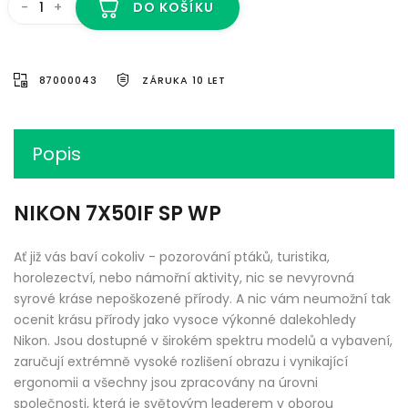
-
+
DO KOŠÍKU
87000043
ZÁRUKA 10 LET
Popis
NIKON 7X50IF SP WP
Ať již vás baví cokoliv - pozorování ptáků, turistika,
horolezectví, nebo námořní aktivity, nic se nevyrovná
syrové kráse nepoškozené přírody. A nic vám neumožní tak
ocenit krásu přírody jako vysoce výkonné dalekohledy
Nikon. Jsou dostupné v širokém spektru modelů a vybavení,
zaručují extrémně vysoké rozlišení obrazu i vynikající
ergonomii a všechny jsou zpracovány na úrovni
společnosti, která je světovým leaderem v oborou