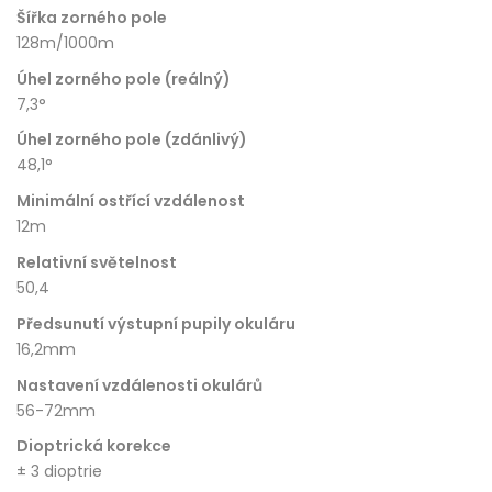
Šířka zorného pole
128m/1000m
Úhel zorného pole (reálný)
7,3°
Úhel zorného pole (zdánlivý)
48,1°
Minimální ostřící vzdálenost
12m
Relativní světelnost
50,4
Předsunutí výstupní pupily okuláru
16,2mm
Nastavení vzdálenosti okulárů
56-72mm
Dioptrická korekce
± 3 dioptrie