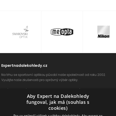
Expertnadalekohledy.cz
Na trhu se sportovní optikou působí naše společnost od roku 2002.
Využijte naše zkušenosti pro správný výběr optiky.
O nás
Vše o nákupu
Jak si vybrat
Poradenství
Kontakt
Aby Expert na Dalekohledy
Cookies
Ochrana osobních údajů
ODSTOUPIT OD SMLOUVY
fungoval, jak má (souhlas s
cookies)
Naše produkty
Pro co nejlepší zážitek z výběru dalekohledu. Aby expert na