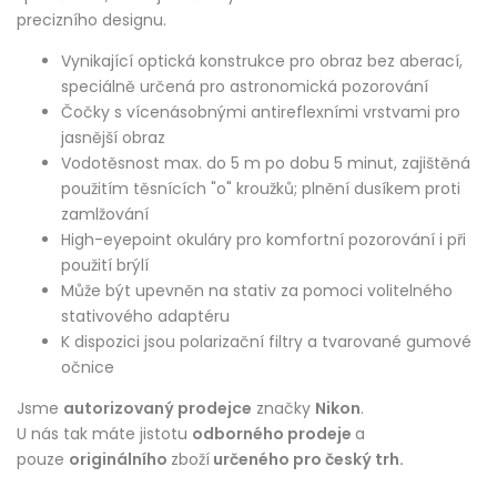
precizního designu.
Vynikající optická konstrukce pro obraz bez aberací,
speciálně určená pro astronomická pozorování
Čočky s vícenásobnými antireflexními vrstvami pro
jasnější obraz
Vodotěsnost max. do 5 m po dobu 5 minut, zajištěná
použitím těsnících "o" kroužků; plnění dusíkem proti
zamlžování
High-eyepoint okuláry pro komfortní pozorování i při
použití brýlí
Může být upevněn na stativ za pomoci volitelného
stativového adaptéru
K dispozici jsou polarizační filtry a tvarované gumové
očnice
Jsme
autorizovaný prodejce
značky
Nikon
.
U nás tak máte jistotu
odborného prodeje
a
pouze
originálního
zboží
určeného pro český trh.