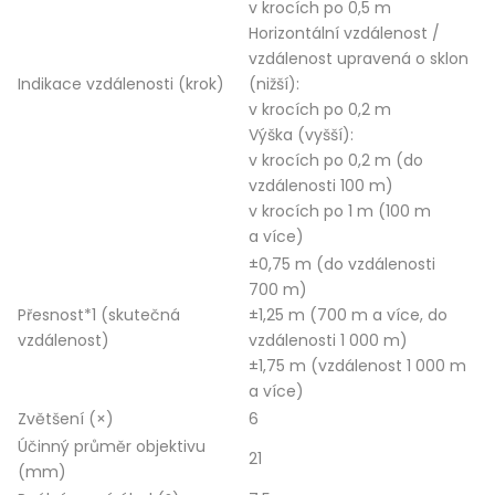
v krocích po 0,5 m
Horizontální vzdálenost /
vzdálenost upravená o sklon
Indikace vzdálenosti (krok)
(nižší):
v krocích po 0,2 m
Výška (vyšší):
v krocích po 0,2 m (do
vzdálenosti 100 m)
v krocích po 1 m (100 m
a více)
±0,75 m (do vzdálenosti
700 m)
Přesnost*1 (skutečná
±1,25 m (700 m a více, do
vzdálenost)
vzdálenosti 1 000 m)
±1,75 m (vzdálenost 1 000 m
a více)
Zvětšení (×)
6
Účinný průměr objektivu
21
(mm)