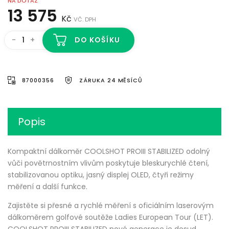
NA DOTAZ
13 575
Kč
VČ. DPH
-
+
DO KOŠÍKU
87000356
ZÁRUKA 24 MĚSÍCŮ
Popis
Kompaktní dálkoměr COOLSHOT PROIII STABILIZED odolný
vůči povětrnostním vlivům poskytuje bleskurychlé čtení,
stabilizovanou optiku, jasný displej OLED, čtyři režimy
měření a další funkce.
Zajistěte si přesné a rychlé měření s oficiálním laserovým
dálkoměrem golfové soutěže Ladies European Tour (LET).