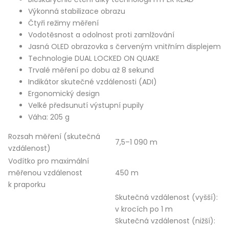
Výkonná stabilizace obrazu
Čtyři režimy měření
Vodotěsnost a odolnost proti zamlžování
Jasná OLED obrazovka s červeným vnitřním displejem
Technologie DUAL LOCKED ON QUAKE
Trvalé měření po dobu až 8 sekund
Indikátor skutečné vzdálenosti (ADI)
Ergonomický design
Velké předsunutí výstupní pupily
Váha: 205 g
Rozsah měření (skutečná
7,5–1 090 m
vzdálenost)
Vodítko pro maximální
měřenou vzdálenost
450 m
k praporku
Skutečná vzdálenost (vyšší):
v krocích po 1 m
Skutečná vzdálenost (nižší):