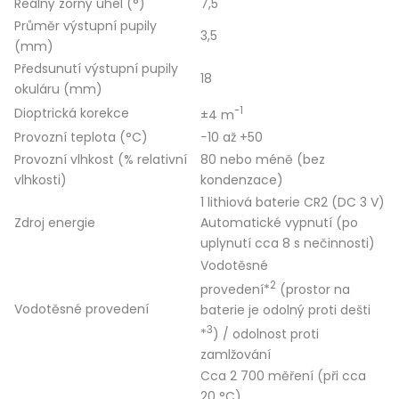
Reálný zorný úhel (°)
7,5
Průměr výstupní pupily
3,5
(mm)
Předsunutí výstupní pupily
18
okuláru (mm)
-1
Dioptrická korekce
±4 m
Provozní teplota (°C)
−10 až +50
Provozní vlhkost (% relativní
80 nebo méně (bez
vlhkosti)
kondenzace)
1 lithiová baterie CR2 (DC 3 V)
Zdroj energie
Automatické vypnutí (po
uplynutí cca 8 s nečinnosti)
Vodotěsné
2
provedení*
(prostor na
Vodotěsné provedení
baterie je odolný proti dešti
3
*
) / odolnost proti
zamlžování
Cca 2 700 měření (při cca
20 °C)