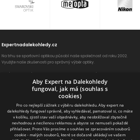
Expertnadalekohledy.cz
Na trhu se sportovní optikou působí naše společnost od roku 2002.
Využijte naše zkušenosti pro správný výběr optiky.
O nás
Vše o nákupu
Jak si vybrat
Poradenství
Kontakt
Aby Expert na Dalekohledy
Cookies
Ochrana osobních údajů
ODSTOUPIT OD SMLOUVY
fungoval, jak má (souhlas s
cookies)
Naše produkty
Pro co nejlepší zážitek z výběru dalekohledu. Aby expert na
dalekohledy fungoval správně, aby vyhledával, pamatoval si, co máte
Dalekohledy
Spektivy
Dálkoměry
Příslušenství
Naše značky
v košíku, zjistil stav vaší objednávky, aby neobtěžoval zbytečně
nevhodnou a necílenou reklamou a abyste se nemuseli pokaždé
přihlašovat. Proto Vás prosíme o souhlas se zpracováním souborů
Sledujte nás na sociálních sítích
cookie - malých souborů, které se dočasně ukládají ve vašem