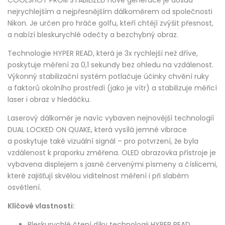
COOLSHOT PROIII STABILIZED nové generace je dosud
nejrychlejším a nejpřesnějším dálkoměrem od společnosti
Nikon. Je určen pro hráče golfu, kteří chtějí zvýšit přesnost,
a nabízí bleskurychlé odečty a bezchybný obraz.
Technologie HYPER READ, která je 3x rychlejší než dříve,
poskytuje měření za 0,1 sekundy bez ohledu na vzdálenost.
Výkonný stabilizační systém potlačuje účinky chvění ruky
a faktorů okolního prostředí (jako je vítr) a stabilizuje měřicí
laser i obraz v hledáčku.
Laserový dálkoměr je navíc vybaven nejnovější technologií
DUAL LOCKED ON QUAKE, která vysílá jemné vibrace
a poskytuje také vizuální signál – pro potvrzení, že byla
vzdálenost k praporku změřena. OLED obrazovka přístroje je
vybavena displejem s jasně červenými písmeny a číslicemi,
které zajišťují skvělou viditelnost měření i při slabém
osvětlení.
Klíčové vlastnosti:
Bleskurychlé čtení díky technologii HYPER READ