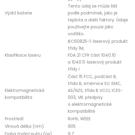
Tento údaj se může lišit
Výdrž baterie
podle podmínek, jako je
teplota a další faktory. Údaje
používejte pouze jako
vodítko.
IEC60825-1: laserový produkt
třídy 1M,
Klasifikace laseru
FDA 21 CFR část 1040.10
a 1040.11: laserový produkt
třídy I
Část 15 FCC, podčást B,
třída B, směrnice EU: EMC,
Elektromagnetická
AS/NZS, třída B VCCI, ICES-
kompatibilita
003, VB: předpisy
o elektromagnetické
kompatibilitě
Prostředí
RoHS, WEEE
Vlnová délka (nm)
905
Doba trvání pulzu (ns)
9,7