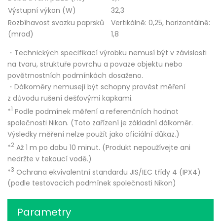
Výstupní výkon (W)
32,3
Rozbíhavost svazku paprsků
Vertikálně: 0,25, horizontálně:
(mrad)
1,8
・Technických specifikací výrobku nemusí být v závislosti
na tvaru, struktuře povrchu a povaze objektu nebo
povětrnostních podmínkách dosaženo.
・Dálkoměry nemusejí být schopny provést měření
z důvodu rušení dešťovými kapkami.
1
*
Podle podmínek měření a referenčních hodnot
společnosti Nikon. (Toto zařízení je základní dálkoměr.
Výsledky měření nelze použít jako oficiální důkaz.)
2
*
Až 1 m po dobu 10 minut. (Produkt nepoužívejte ani
nedržte v tekoucí vodě.)
3
*
Ochrana ekvivalentní standardu JIS/IEC třídy 4 (IPX4)
(podle testovacích podmínek společnosti Nikon)
Parametry