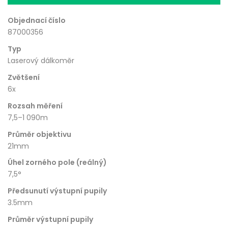
Objednací číslo
87000356
Typ
Laserový dálkoměr
Zvětšení
6x
Rozsah měření
7,5–1 090m
Průměr objektivu
21mm
Úhel zorného pole (reálný)
7,5°
Předsunutí výstupní pupily
3.5mm
Průměr výstupní pupily