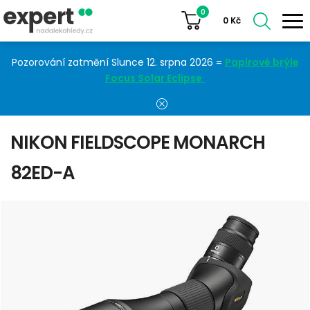
0
0
Kč
Pozorování zatmění Slunce 12. srpna 2026 =
Papírové brýle
Focus Solar Eclipse
NIKON FIELDSCOPE MONARCH
82ED-A