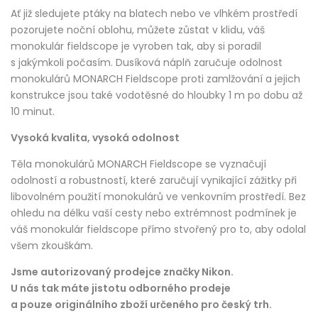
Ať již sledujete ptáky na blatech nebo ve vlhkém prostředí
pozorujete noční oblohu, můžete zůstat v klidu, váš
monokulár fieldscope je vyroben tak, aby si poradil
s jakýmkoli počasím. Dusíková náplň zaručuje odolnost
monokulárů MONARCH Fieldscope proti zamlžování a jejich
konstrukce jsou také vodotěsné do hloubky 1 m po dobu až
10 minut.
Vysoká kvalita, vysoká odolnost
Těla monokulárů MONARCH Fieldscope se vyznačují
odolností a robustností, které zaručují vynikající zážitky při
libovolném použití monokulárů ve venkovním prostředí. Bez
ohledu na délku vaší cesty nebo extrémnost podmínek je
váš monokulár fieldscope přímo stvořený pro to, aby odolal
všem zkouškám.
Jsme autorizovaný prodejce značky Nikon.
U nás tak máte jistotu odborného prodeje
a pouze originálního zboží určeného pro český trh.