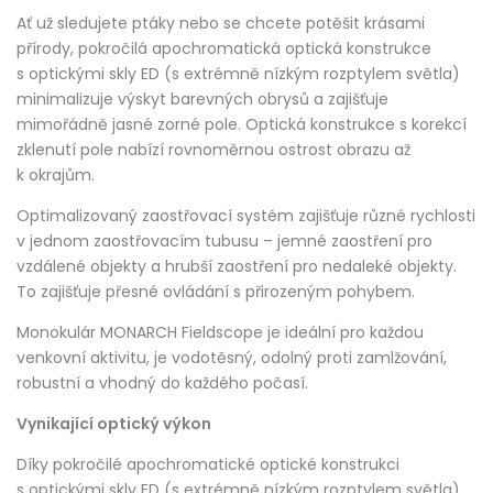
Ať už sledujete ptáky nebo se chcete potěšit krásami
přírody, pokročilá apochromatická optická konstrukce
s optickými skly ED (s extrémně nízkým rozptylem světla)
minimalizuje výskyt barevných obrysů a zajišťuje
mimořádně jasné zorné pole. Optická konstrukce s korekcí
zklenutí pole nabízí rovnoměrnou ostrost obrazu až
k okrajům.
Optimalizovaný zaostřovací systém zajišťuje různé rychlosti
v jednom zaostřovacím tubusu – jemné zaostření pro
vzdálené objekty a hrubší zaostření pro nedaleké objekty.
To zajišťuje přesné ovládání s přirozeným pohybem.
Monokulár MONARCH Fieldscope je ideální pro každou
venkovní aktivitu, je vodotěsný, odolný proti zamlžování,
robustní a vhodný do každého počasí.
Vynikající optický výkon
Díky pokročilé apochromatické optické konstrukci
s optickými skly ED (s extrémně nízkým rozptylem světla),