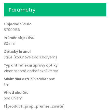
Parametry
Objednací číslo
87000136
Průměr objektivu
82mm
Optický hranol
BaK4 (korunové sklo s baryem)
Typ antireflexní úpravy optiky
Vícenásobné antireflexní vrstvy
Minimální ostřící vzdálenost
5m
Vhled okuláru
pod úhlem
?[product_prop_prumer_zavitu]