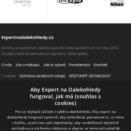
Expertnadalekohledy.cz
Na trhu se sportovní optikou působí naše společnost od roku 2002.
Využijte naše zkušenosti pro správný výběr optiky.
O nás
Vše o nákupu
Jak si vybrat
Poradenství
Kontakt
Cookies
Ochrana osobních údajů
ODSTOUPIT OD SMLOUVY
Aby Expert na Dalekohledy
Naše produkty
fungoval, jak má (souhlas s
Dalekohledy
Spektivy
Dálkoměry
Příslušenství
Naše značky
cookies)
Pro co nejlepší zážitek z výběru dalekohledu. Aby expert na
Sledujte nás na sociálních sítích
dalekohledy fungoval správně, aby vyhledával, pamatoval si, co máte
v košíku, zjistil stav vaší objednávky, aby neobtěžoval zbytečně
nevhodnou a necílenou reklamou a abyste se nemuseli pokaždé