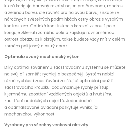
která koriguje barevný rozptyl nejen pro červenou, modrou
a zelenou barvu, ale rovněž pro fialovou barvu, získáte i v
náročných světelných podmínkách ostrý obraz s vysokým
kontrastem. Optická konstrukce s korekcí zklenutí pole
koriguje zklenutí zorného pole a zajišťuje rovnoměrnou
ostrost obrazu až k okrajům, takže budete vždy mít v celém
zorném poli jasný a ostrý obraz.
Optimalizovaný mechanický výkon
Díky optimalizovanému zaostřovacímu systému se můžete
na svůj cíl zaměřit rychleji a bezpečněji. Systém nabízí
různé rychlosti zaostřování zajišťující optimální použití
zaostřovacího kroužku, což umožňuje rychlý přístup
k jemnému zaostření vzdálených objektů a hrubšímu
zaostření nedalekých objektů. Jednoduché
a optimalizované ovládání poskytuje vynikající
mechanickou výkonnost.
Vyrobeny pro všechny venkovní aktivity