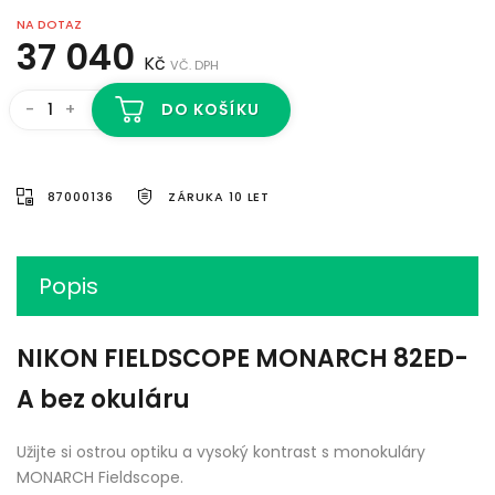
NA DOTAZ
37 040
Kč
VČ. DPH
-
+
DO KOŠÍKU
87000136
ZÁRUKA 10 LET
Popis
NIKON FIELDSCOPE MONARCH 82ED-
A bez okuláru
Užijte si ostrou optiku a vysoký kontrast s monokuláry
MONARCH Fieldscope.