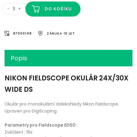
-
+
DO KOŠÍKU
87000148
ZÁRUKA 10 LET
Popis
NIKON FIELDSCOPE OKULÁR 24X/30X
WIDE DS
Okulár pro monokulární dalekohledy Nikon Fieldscope.
Upraven pro DigiScoping.
Parametry pro Fieldscope ED50 :
Zvětšení : 16x