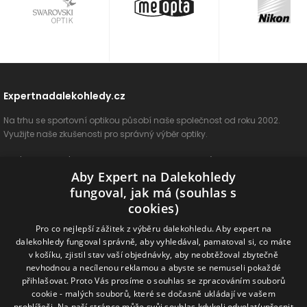
Expertnadalekohledy.cz
Na trhu se sportovní optikou působí naše společnost od roku 2002.
Využijte naše zkušenosti pro správný výběr optiky.
O nás
Vše o nákupu
Jak si vybrat
Poradenství
Kontakt
Aby Expert na Dalekohledy
Cookies
Ochrana osobních údajů
ODSTOUPIT OD SMLOUVY
fungoval, jak má (souhlas s
cookies)
Naše produkty
Pro co nejlepší zážitek z výběru dalekohledu. Aby expert na
dalekohledy fungoval správně, aby vyhledával, pamatoval si, co máte
Dalekohledy
Spektivy
Dálkoměry
Příslušenství
Naše značky
v košíku, zjistil stav vaší objednávky, aby neobtěžoval zbytečně
nevhodnou a necílenou reklamou a abyste se nemuseli pokaždé
přihlašovat. Proto Vás prosíme o souhlas se zpracováním souborů
Sledujte nás na sociálních sítích
cookie - malých souborů, které se dočasně ukládají ve vašem
prohlížeči. Na naší stránce může svůj souhlas kdykoli odvolat/upřesnit