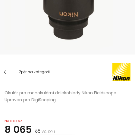
Zpět na kategorii
Okulár pro monokulární dalekohledy Nikon Fieldscope.
Upraven pro DigiScoping.
NA DOTAZ
8 065
Kč
VČ. DPH