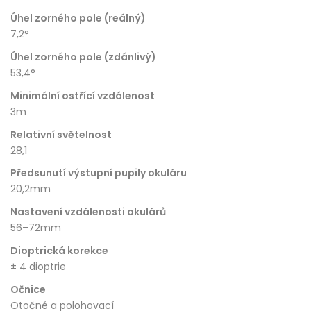
Úhel zorného pole (reálný)
7,2°
Úhel zorného pole (zdánlivý)
53,4°
Minimální ostřící vzdálenost
3m
Relativní světelnost
28,1
Předsunutí výstupní pupily okuláru
20,2mm
Nastavení vzdálenosti okulárů
56–72mm
Dioptrická korekce
± 4 dioptrie
Očnice
Otočné a polohovací