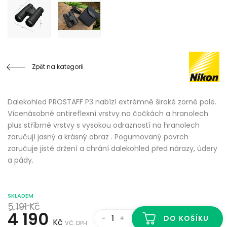
Zpět na kategorii
Dalekohled PROSTAFF P3 nabízí extrémně široké zorné pole.
Vícenásobné antireflexní vrstvy na čočkách a hranolech
plus stříbrné vrstvy s vysokou odrazností na hranolech
zaručují jasný a krásný obraz . Pogumovaný povrch
zaručuje jisté držení a chrání dalekohled před nárazy, údery
a pády.
SKLADEM
5 191
Kč
4 190
-
+
DO KOŠÍKU
Kč
VČ. DPH