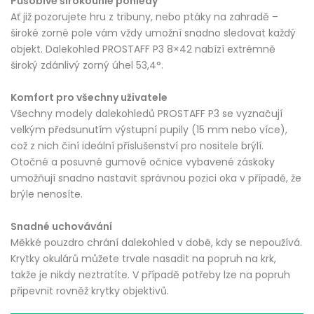
Působivě širokoúhlé pohledy
Ať již pozorujete hru z tribuny, nebo ptáky na zahradě –
široké zorné pole vám vždy umožní snadno sledovat každý
objekt. Dalekohled PROSTAFF P3 8×42 nabízí extrémně
široký zdánlivý zorný úhel
53,4
°.
Komfort pro všechny uživatele
Všechny modely dalekohledů PROSTAFF P3 se vyznačují
velkým předsunutím výstupní pupily (15 mm nebo více),
což z nich činí ideální příslušenství pro nositele brýlí.
Otočné a posuvné gumové očnice vybavené záskoky
umožňují snadno nastavit správnou pozici oka v případě, že
brýle nenosíte.
Snadné uchovávání
Měkké pouzdro chrání dalekohled v době, kdy se nepoužívá.
Krytky okulárů můžete trvale nasadit na popruh na krk,
takže je nikdy neztratíte. V případě potřeby lze na popruh
připevnit rovněž krytky objektivů.