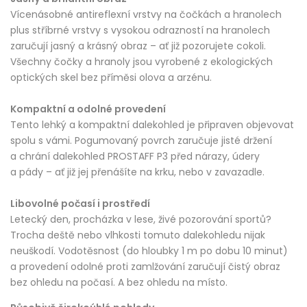
Vícenásobné antireflexní vrstvy na čočkách a hranolech
plus stříbrné vrstvy s vysokou odrazností na hranolech
zaručují jasný a krásný obraz – ať již pozorujete cokoli.
Všechny čočky a hranoly jsou vyrobené z ekologických
optických skel bez příměsi olova a arzénu.
Kompaktní a odolné provedení
Tento lehký a kompaktní dalekohled je připraven objevovat
spolu s vámi. Pogumovaný povrch zaručuje jisté držení
a chrání dalekohled PROSTAFF P3 před nárazy, údery
a pády – ať již jej přenášíte na krku, nebo v zavazadle.
Libovolné počasí i prostředí
Letecký den, procházka v lese, živé pozorování sportů?
Trocha deště nebo vlhkosti tomuto dalekohledu nijak
neuškodí. Vodotěsnost (do hloubky 1 m po dobu 10 minut)
a provedení odolné proti zamlžování zaručují čistý obraz
bez ohledu na počasí. A bez ohledu na místo.