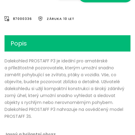
87000336
ZÁRUKA 10 LET
Popis
Dalekohled PROSTAFF P3 je ideální pro amatérské
a příležitostné pozorovatele, kterým umožní snadno
zaměřit pohybující se zvířata, ptáky a vozidla. Vše, co
objevíte, budete pozorovat zblízka a detailně. Uživatelé
dalekohledu si užijí kompaktní konstrukci a široký zdánlivý
zorný úhel, který umožní snadno vyhledat a sledovat
objekty s rychlým nebo nerovnoměrným pohybem.
Dalekohled PROSTAFF P3 nahrazuje na osvědčený model
PROSTAFF 3S.
Jasný a brilantní obraz