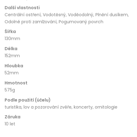
Další vlastnosti
Centrální ostření, Vodotěsný, Voděodolný, Plnění dusíkem,
Odolné proti zamlžování, Pogumovaný povrch
Šířka
130mm
Délka
152mm
Hloubka
52mm
Hmotnost
575g
Podle použití (účelu)
turistika, lov a pozorování zvěře, koncerty, ornitologie
Záruka
10 let