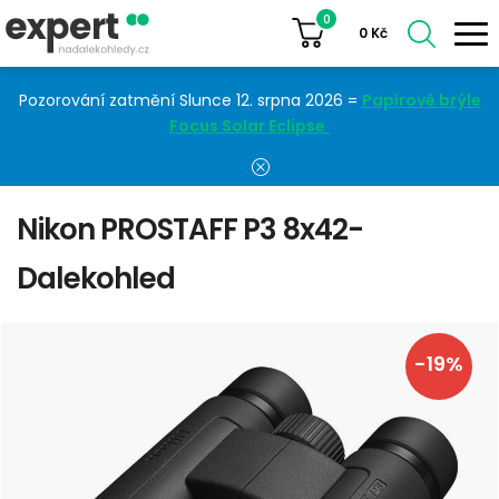
0
0
Kč
Pozorování zatmění Slunce 12. srpna 2026 =
Papírové brýle
Focus Solar Eclipse
Nikon PROSTAFF P3 8x42-
Dalekohled
-19%