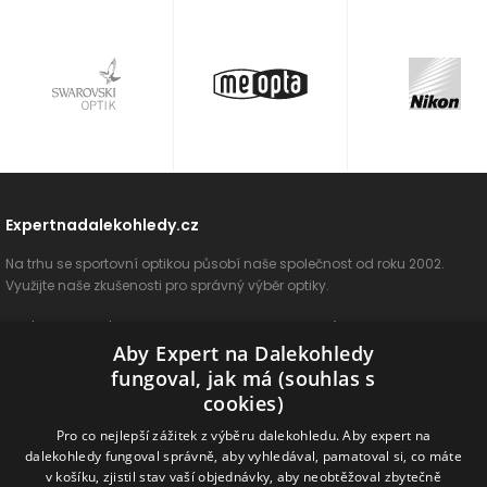
Expertnadalekohledy.cz
Na trhu se sportovní optikou působí naše společnost od roku 2002.
Využijte naše zkušenosti pro správný výběr optiky.
O nás
Vše o nákupu
Jak si vybrat
Poradenství
Kontakt
Aby Expert na Dalekohledy
Cookies
Ochrana osobních údajů
ODSTOUPIT OD SMLOUVY
fungoval, jak má (souhlas s
cookies)
Naše produkty
Pro co nejlepší zážitek z výběru dalekohledu. Aby expert na
dalekohledy fungoval správně, aby vyhledával, pamatoval si, co máte
Dalekohledy
Spektivy
Dálkoměry
Příslušenství
Naše značky
v košíku, zjistil stav vaší objednávky, aby neobtěžoval zbytečně