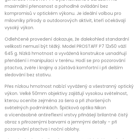
maximální přenosnost a pohodlné ovládání bez
kompromisů v optickém výkonu. Je ideální volbou pro
milovníky přírody a outdoorových aktivit, kteří očekávají
vysoký výkon.
Odlehčené provedení dokazuje, že dalekohled standardní
velikosti nemusí být těžký. Model PROSTAFF P7 12x50 váží
645 g. Nízká hmotnost a vyvážená konstrukce usnadňují
přenášení i manipulaci v terénu. Hodí se pro pozorování
ptactva, zvěře i krajiny a zůstává komfortní i při delším
sledování bez stativu.
Přes nízkou hmotnost nabízí vyvážený a všestranný optický
výkon. Velké 50mm objektivy zajišťují vysokou světelnost,
kterou oceníte zejména za šera a při zhoršených
světelných podmínkách. Špičková optika Nikon
a vícenásobné antireflexní vrstvy přinášejí brilantně čistý
obraz s přirozenými barvami a jemnými detaily – při
pozorování ptactva i noční oblohy.