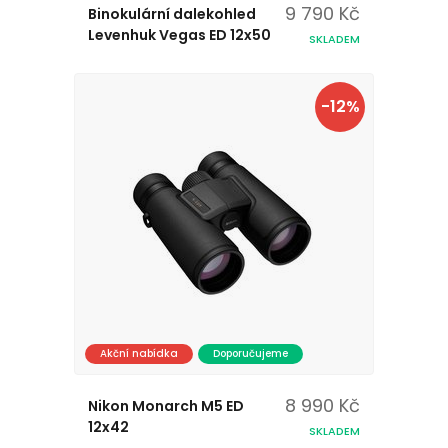
9 790 Kč
Binokulární dalekohled
Levenhuk Vegas ED 12x50
SKLADEM
-12%
Akční nabídka
Doporučujeme
8 990 Kč
Nikon Monarch M5 ED
12x42
SKLADEM