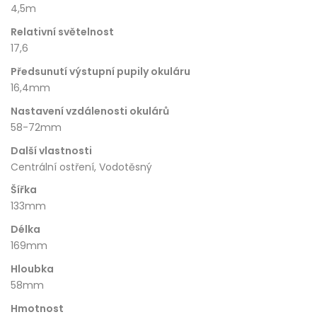
4,5m
Relativní světelnost
17,6
Předsunutí výstupní pupily okuláru
16,4mm
Nastavení vzdálenosti okulárů
58-72mm
Další vlastnosti
Centrální ostření, Vodotěsný
Šířka
133mm
Délka
169mm
Hloubka
58mm
Hmotnost