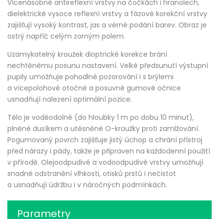
Vícenásobné antireflexní vrstvy na čočkách i hranolech,
dielektrické vysoce reflexní vrstvy a fázové korekční vrstvy
zajišťují vysoký kontrast, jas a věrné podání barev. Obraz je
ostrý napříč celým zorným polem.
Uzamykatelný kroužek dioptrické korekce brání
nechtěnému posunu nastavení. Velké předsunutí výstupní
pupily umožňuje pohodlné pozorování i s brýlemi
a vícepolohové otočné a posuvné gumové očnice
usnadňují nalezení optimální pozice.
Tělo je voděodolné (do hloubky 1 m po dobu 10 minut),
plněné dusíkem a utěsněné O-kroužky proti zamlžování.
Pogumovaný povrch zajišťuje jistý úchop a chrání přístroj
před nárazy i pády, takže je připraven na každodenní použití
v přírodě. Olejoodpudivé a vodoodpudivé vrstvy umožňují
snadné odstranění vlhkosti, otisků prstů i nečistot
a usnadňují údržbu i v náročných podmínkách.
Parametry