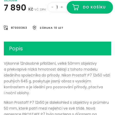
SKLADEM
7 890
-
+
DO KOŠÍKU
Kč
VČ. DPH
87000363
ZÁRUKA 10 LET
Popis
Výkonné 12násobné přiblížení, velké 50mm objektivy
a překvapivě nízká hmotnost dělají z tohoto modelu
ideálního společníka do přírody. Nikon Prostaff P7 12x50 váží
pouhých 645 g, poskytuje jasný obraz s vysokým
kontrastem a je ideální pro pozorování přírody, ptactva
i noční oblohy.
Nikon Prostaff P7 12x50 je dalekohled s objektivy o průměru
50 mm, které patří mezi nejlehčí ve své třídě. Nová
generace PROSTAFF P7 byla navržena s důrazem na