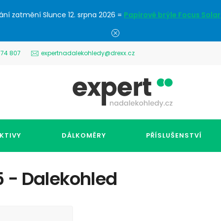
ání zatmění Slunce 12. srpna 2026 =
Papírové brýle Focus Solar
574 807
expertnadalekohledy@drexx.cz
KTIVY
DÁLKOMĚRY
PŘÍSLUŠENSTVÍ
5 - Dalekohled