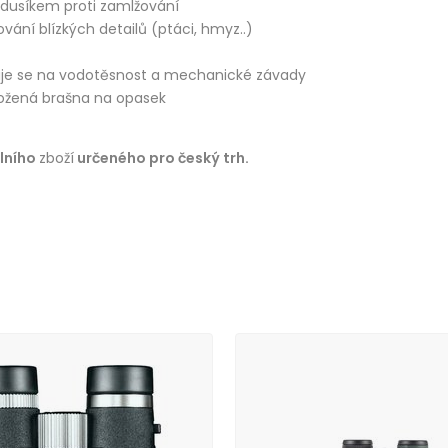
dusíkem proti zamlžování
vání blízkých detailů (ptáci, hmyz..)
huje se na vodotěsnost a mechanické závady
 kožená brašna na opasek
álního
zboží
určeného pro český trh.