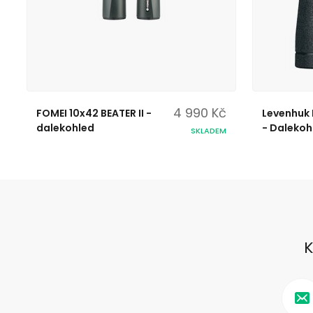
4 990 Kč
FOMEI 10x42 BEATER II -
Levenhuk 
dalekohled
- Dalekoh
SKLADEM
K