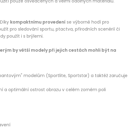
užití pouze osvědčených a velmi odolných materiálů.
 Díky
kompaktnímu provedení
se výborně hodí pro
užít pro sledování sportu, ptactva, přírodních scenérií či
 použít i s brýlemi.
rým by větší modely při jejich cestách mohli být na
pantovým" modelům (Sportlite, Sportstar) a taktéž zaručuje
ní a optimální ostrost obrazu v celém zorném poli
avení