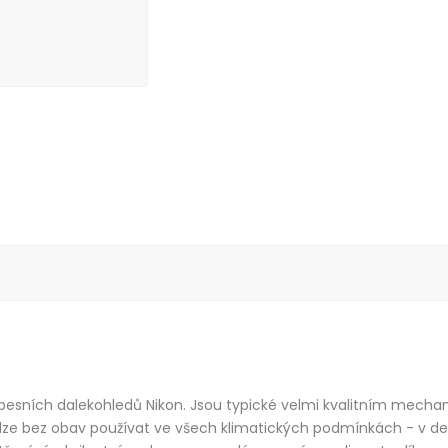
 kapesních dalekohledů Nikon. Jsou typické velmi kvalitním me
 lze bez obav používat ve všech klimatických podmínkách - v deš