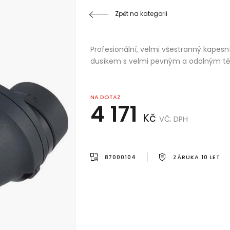
Zpět na kategorii
Profesionální, velmi všestranný kapesn
dusíkem s velmi pevným a odolným těle
NA DOTAZ
4 171
Kč
VČ. DPH
87000104
ZÁRUKA 10 LET