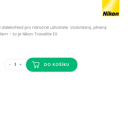
í dalekohled pro náročné uživatele. Vodotěsný, plněný
m - to je Nikon Travelite EX.
-
+
DO KOŠÍKU