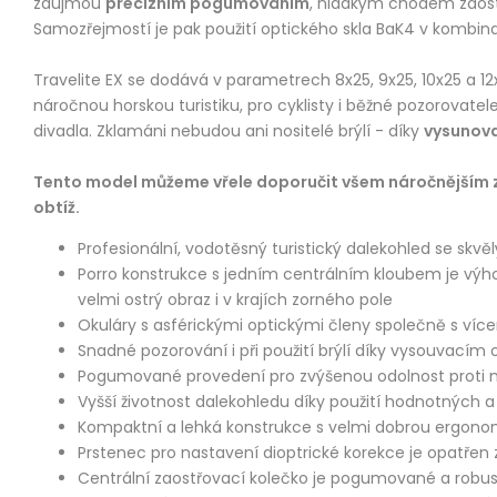
zaujmou
precizním pogumováním
, hladkým chodem zaostř
Samozřejmostí je pak použití optického skla BaK4 v kombina
Travelite EX se dodává v parametrech 8x25, 9x25, 10x25 a 12
náročnou horskou turistiku, pro cyklisty i běžné pozorovatele
divadla. Zklamáni nebudou ani nositelé brýlí - díky
vysunov
Tento model můžeme vřele doporučit všem náročnějším záj
obtíž.
Profesionální, vodotěsný turistický dalekohled se sk
Porro konstrukce s jedním centrálním kloubem je výho
velmi ostrý obraz i v krajích zorného pole
Okuláry s asférickými optickými členy společně s více
Snadné pozorování i při použití brýlí díky vysouvacím
Pogumované provedení pro zvýšenou odolnost proti n
Vyšší životnost dalekohledu díky použití hodnotných 
Kompaktní a lehká konstrukce s velmi dobrou ergono
Prstenec pro nastavení dioptrické korekce je opatře
Centrální zaostřovací kolečko je pogumované a robus