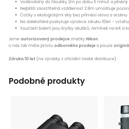
Voděodolný do hloubky 2m po dobu 5 minut a plněný 
Nejbližší zaostřitelná vzdálenost 2.8m umožňuje pozoro
Čočky s ekologickými skly bez příměsí olova a arzénu
Na dalekohled poskytuje výrobce záruku 10let - vzta
Součástí balení jsou krytky okulárů, řemínek na krk a
Jsme
autorizovaný prodejce
značky
Nikon
.
U nás tak máte jistotu
odborného prodeje
a pouze
origin
Záruka 10 let
(na výrobky z oficiální české distribuce)
Podobné produkty