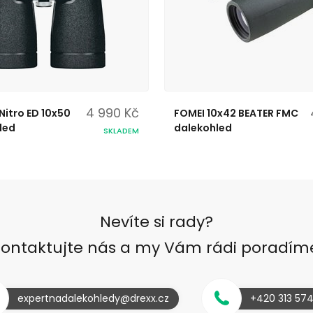
4 990 Kč
Nitro ED 10x50
FOMEI 10x42 BEATER FMC
led
dalekohled
SKLADEM
Nevíte si rady?
ontaktujte nás a my Vám rádi poradím
expertnadalekohledy@drexx.cz
+420 313 57