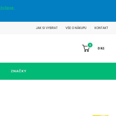
 Eclipse
JAK SI VYBRAT
VŠE O NÁKUPU
KONTAKT
0
0
Kč
ZNAČKY