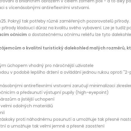
ování a brilantním obrazem v celém zorném poli - a to díky po
ci s vícenásobnými antireflexními vrstvami.
x25. Pokryjí tak potřeby různě zaměřených pozorovatelů přírody.
 přírody kladoucí důraz na kvalitu svého vybavení. Lze je tudíž po
acím očnicím
a dostatečnému očnímu reliéfu lze tyto dalekohledy
emcům o kvalitní turistický dalekohled malých rozměrů, kte
vělým úchopem vhodný pro náročnější uživatele
dou v podobě lepšího držení a ovládání jednou rukou oproti "2-
násobnými antireflexními vrstvami zaručují minimalizaci zkresle
 očnicím a předsunutí výstupní pupily (high-eyepoint)
árazům a jistější uchopení
a velmi odolných materiálů
mií
n záskoky proti náhodnému posunutí a umožňuje tak přesné nast
tní a umožňuje tak velmi jemné a přesné zaostření