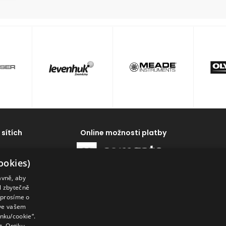
 sítích
Online možnosti platby
ookies)
ávně, aby
al zbytečně
 prosíme o
 ve vašem
enku/cookie“.
. Optiku