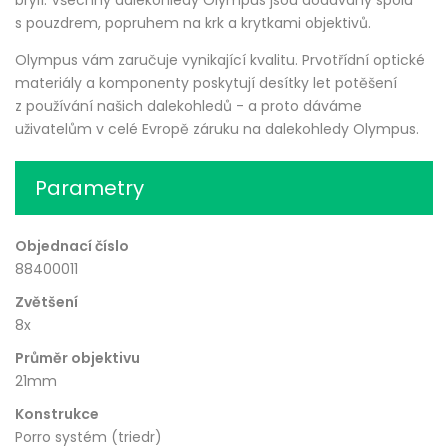
brýlí. Všechny dalekohledy Olympus jsou dodávány spolu
s pouzdrem, popruhem na krk a krytkami objektivů.
Olympus vám zaručuje vynikající kvalitu. Prvotřídní optické
materiály a komponenty poskytují desítky let potěšení
z používání našich dalekohledů - a proto dáváme
uživatelům v celé Evropě záruku na dalekohledy Olympus.
Parametry
Objednací číslo
88400011
Zvětšení
8x
Průměr objektivu
21mm
Konstrukce
Porro systém (triedr)