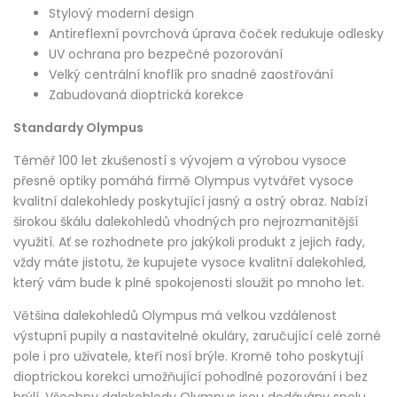
Stylový moderní design
Antireflexní povrchová úprava čoček redukuje odlesky
UV ochrana pro bezpečné pozorování
Velký centrální knoflík pro snadné zaostřování
Zabudovaná dioptrická korekce
Standardy Olympus
Téměř 100 let zkušeností s vývojem a výrobou vysoce
přesné optiky pomáhá firmě Olympus vytvářet vysoce
kvalitní dalekohledy poskytující jasný a ostrý obraz. Nabízí
širokou škálu dalekohledů vhodných pro nejrozmanitější
využití. Ať se rozhodnete pro jakýkoli produkt z jejich řady,
vždy máte jistotu, že kupujete vysoce kvalitní dalekohled,
který vám bude k plné spokojenosti sloužit po mnoho let.
Většina dalekohledů Olympus má velkou vzdálenost
výstupní pupily a nastavitelné okuláry, zaručující celé zorné
pole i pro uživatele, kteří nosí brýle. Kromě toho poskytují
dioptrickou korekci umožňující pohodlné pozorování i bez