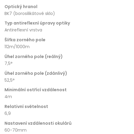
Optický hranol
BK7 (borosilikátové sklo)
Typ antireflexní úpravy optiky
Antireflexní vrstva
Šířka zorného pole
112m/1000m
Úhel zorného pole (reálný)
7,5°
Úhel zorného pole (zdánlivý)
52,5°
Minimální ostřící vzdálenost
4m
Relativní světelnost
6,9
Nastavení vzdálenosti okulárů
60-70mm