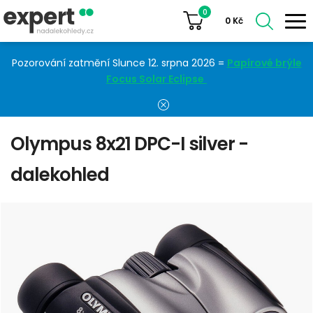
0
0
Kč
Pozorování zatmění Slunce 12. srpna 2026 =
Papírové brýle
Focus Solar Eclipse
Olympus 8x21 DPC-I silver -
dalekohled