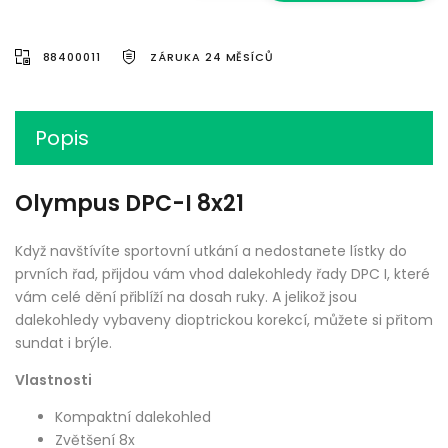
88400011
ZÁRUKA 24 MĚSÍCŮ
Popis
Olympus DPC-I 8x21
Když navštívíte sportovní utkání a nedostanete lístky do
prvních řad, přijdou vám vhod dalekohledy řady DPC I, které
vám celé dění přiblíží na dosah ruky. A jelikož jsou
dalekohledy vybaveny dioptrickou korekcí, můžete si přitom
sundat i brýle.
Vlastnosti
Kompaktní dalekohled
Zvětšení 8x