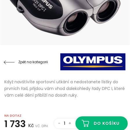
Zpět na kategorii
Když navštívíte sportovní utkání a nedostanete lístky do
prvních řad, přijdou vám vhod dalekohledy řady DPC I, které
vám celé dění přiblíží na dosah ruky.
NA DOTAZ
1 733
-
+
DO KOŠÍKU
Kč
VČ. DPH