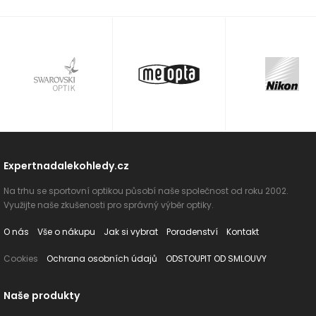
Expertnadalekohledy.cz
Na trhu se sportovní optikou působí naše společnost od roku 2002.
Využijte naše zkušenosti pro správný výběr optiky.
O nás
Vše o nákupu
Jak si vybrat
Poradenství
Kontakt
Cookies
Ochrana osobních údajů
ODSTOUPIT OD SMLOUVY
Naše produkty