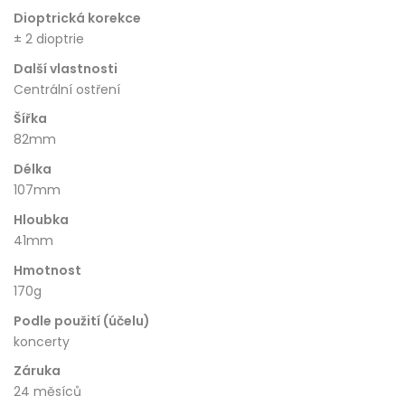
Dioptrická korekce
± 2 dioptrie
Další vlastnosti
Centrální ostření
Šířka
82mm
Délka
107mm
Hloubka
41mm
Hmotnost
170g
Podle použití (účelu)
koncerty
Záruka
24 měsíců