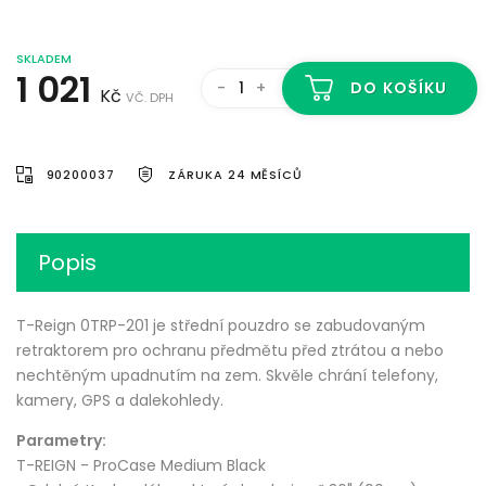
SKLADEM
1 021
-
+
DO KOŠÍKU
Kč
VČ. DPH
90200037
ZÁRUKA 24 MĚSÍCŮ
Popis
T-Reign 0TRP-201 je střední pouzdro se zabudovaným
retraktorem pro ochranu předmětu před ztrátou a nebo
nechtěným upadnutím na zem. Skvěle chrání telefony,
kamery, GPS a dalekohledy.
Parametry:
T-REIGN - ProCase Medium Black