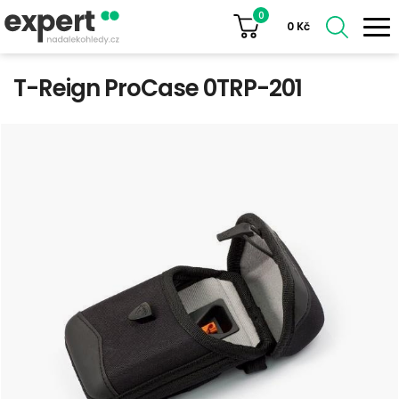
0
0
Kč
T-Reign ProCase 0TRP-201