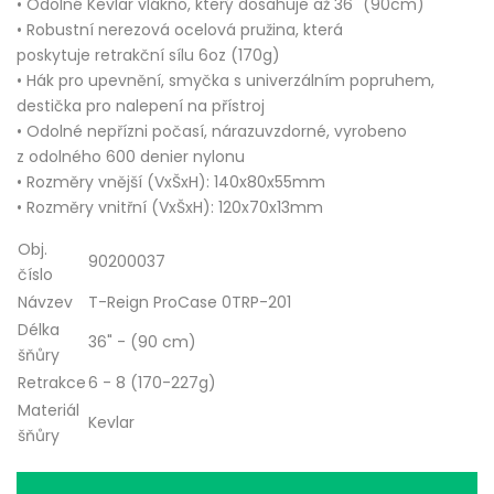
•
Odolné
Kevlar
vlákno
, který
dosahuje až
36
" (90cm)
•
Robustní
nerezová
ocelová pružina
, která
poskytuje
retrakční
sílu
6oz (170g)
•
Hák pro upevnění, smyčka s univerzálním popruhem,
destička pro nalepení na přístroj
•
Odolné nepřízni počasí,
nárazuvzdorné
, vyrobeno
z
odolného
600
denier
nylonu
• Rozměry vnější (VxŠxH): 140x80x55mm
• Rozměry vnitřní (VxŠxH): 120x70x13mm
Obj.
90200037
číslo
Návzev
T-Reign ProCase 0TRP-201
Délka
36" - (90 cm)
šňůry
Retrakce
6 - 8 (170-227g)
Materiál
Kevlar
šňůry