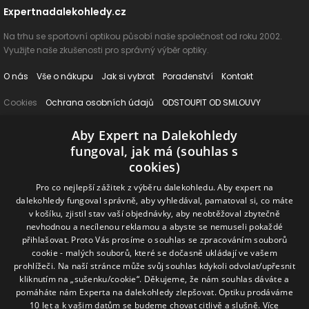
Expertnadalekohledy.cz
Na trhu se sportovní optikou působí naše společnost od roku 2002.
Využijte naše zkušenosti pro správný výběr optiky.
O nás
Vše o nákupu
Jak si vybrat
Poradenství
Kontakt
Cookies
Ochrana osobních údajů
ODSTOUPIT OD SMLOUVY
Aby Expert na Dalekohledy
Naše produkty
fungoval, jak má (souhlas s
Dalekohledy
Spektivy
Dálkoměry
Příslušenství
Naše značky
cookies)
Pro co nejlepší zážitek z výběru dalekohledu. Aby expert na
Sledujte nás na sociálních sítích
dalekohledy fungoval správně, aby vyhledával, pamatoval si, co máte
v košíku, zjistil stav vaší objednávky, aby neobtěžoval zbytečně
nevhodnou a necílenou reklamou a abyste se nemuseli pokaždé
ExpertNaDalekohledy
přihlašovat. Proto Vás prosíme o souhlas se zpracováním souborů
cookie - malých souborů, které se dočasně ukládají ve vašem
prohlížeči. Na naší stránce může svůj souhlas kdykoli odvolat/upřesnit
Online možnosti platby
kliknutím na „sušenku/cookie“. Děkujeme, že nám souhlas dáváte a
pomáháte nám Experta na dalekohledy zlepšovat. Optiku prodáváme
10 let a k vašim datům se budeme chovat citlivě a slušně.
Více