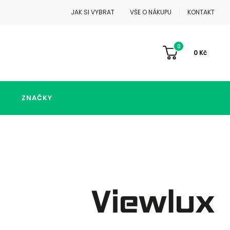
JAK SI VYBRAT
VŠE O NÁKUPU
KONTAKT
0
0
Kč
ZNAČKY