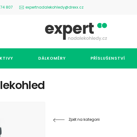
574 807
expertnadalekohledy@drexx.cz
KTIVY
DÁLKOMĚRY
PŘÍSLUŠENSTVÍ
alekohled
Zpět na kategorii