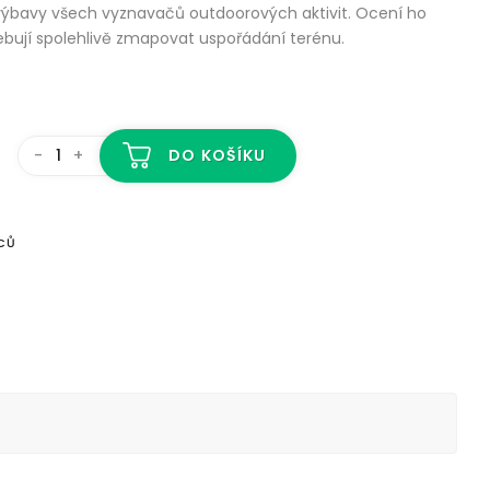
 výbavy všech vyznavačů outdoorových aktivit. Ocení ho
potřebují spolehlivě zmapovat uspořádání terénu.
-
+
DO KOŠÍKU
CŮ