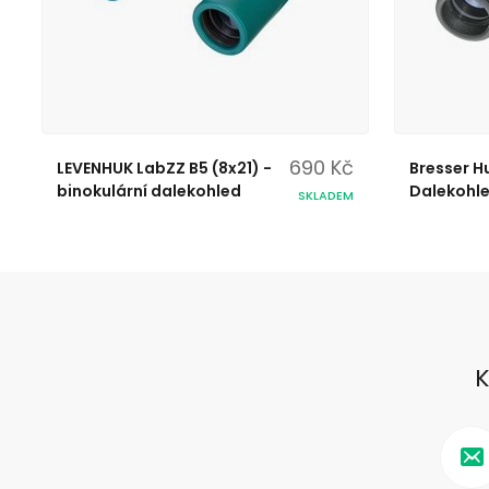
690 Kč
LEVENHUK LabZZ B5 (8x21) -
Bresser Hu
binokulární dalekohled
Dalekohl
SKLADEM
K