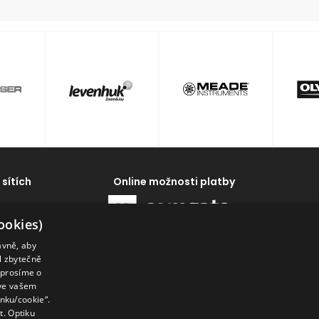
 sítích
Online možnosti platby
ookies)
ávně, aby
al zbytečně
 prosíme o
 ve vašem
enku/cookie“.
. Optiku