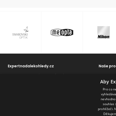
Expertnadalekohledy.cz
Naše pro
Na trhu se sportovní optikou působí naše
Dalekohle
společnost od roku 2002. Využijte naše
Aby Ex
Spektivy
zkušenosti pro správný výběr optiky.
Pro co n
Příslušenst
vyhledával
O nás
Vše o nákupu
Jak si vybrat
nevhodnou
souhlas 
Poradenství
Kontakt
prohlížeči. 
Děkujem