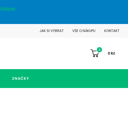
 Eclipse
JAK SI VYBRAT
VŠE O NÁKUPU
KONTAKT
0
0
Kč
ZNAČKY