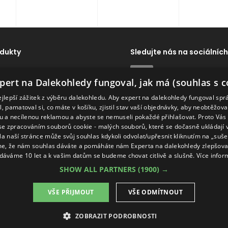
dukty
Sledujte nás na sociálních
dy
ExpertNaDalekohledy
pert na Dalekohledy fungoval, jak má (souhlas s c
Dálkoměry
ejlepší zážitek z výběru dalekohledu. Aby expert na dalekohledy fungoval spr
ví
Naše značky
, pamatoval si, co máte v košíku, zjistil stav vaší objednávky, aby neobtěžov
 a necílenou reklamou a abyste se nemuseli pokaždé přihlašovat. Proto Vás
se zpracováním souborů cookie - malých souborů, které se dočasně ukládají
Na naší stránce může svůj souhlas kdykoli odvolat/upřesnit kliknutím na „suš
e, že nám souhlas dáváte a pomáháte nám Experta na dalekohledy zlepšovat
dáváme 10 let a k vašim datům se budeme chovat citlivě a slušně.
Více infor
SHOW ALL PARTNERS
(1900) →
VŠE PŘIJMOUT
VŠE ODMÍTNOUT
ZOBRAZIT PODROBNOSTI