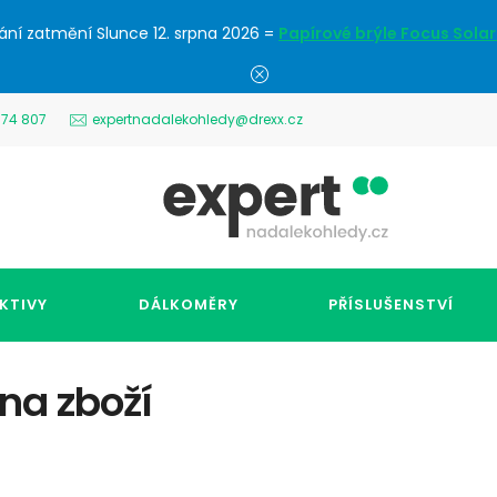
ání zatmění Slunce 12. srpna 2026 =
Papírové brýle Focus Solar
574 807
expertnadalekohledy@drexx.cz
KTIVY
DÁLKOMĚRY
PŘÍSLUŠENSTVÍ
 na zboží