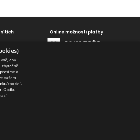
 sítích
Online možnosti platby
ookies)
ávně, aby
al zbytečně
 prosíme o
 ve vašem
enku/cookie“.
. Optiku
mací