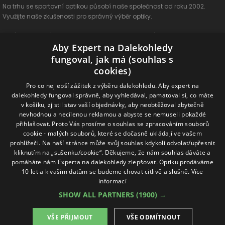
Na trhu se sportovní optikou působí naše společnost od roku 2002.
Využijte naše zkušenosti pro správný výběr optiky.
O nás
Vše o nákupu
Jak si vybrat
Poradenství
Kontakt
Aby Expert na Dalekohledy
Cookies
Ochrana osobních údajů
ODSTOUPIT OD SMLOUVY
fungoval, jak má (souhlas s
cookies)
Naše produkty
Pro co nejlepší zážitek z výběru dalekohledu. Aby expert na
dalekohledy fungoval správně, aby vyhledával, pamatoval si, co máte
Dalekohledy
Spektivy
Dálkoměry
Příslušenství
Naše značky
v košíku, zjistil stav vaší objednávky, aby neobtěžoval zbytečně
nevhodnou a necílenou reklamou a abyste se nemuseli pokaždé
přihlašovat. Proto Vás prosíme o souhlas se zpracováním souborů
Sledujte nás na sociálních sítích
cookie - malých souborů, které se dočasně ukládají ve vašem
prohlížeči. Na naší stránce může svůj souhlas kdykoli odvolat/upřesnit
ExpertNaDalekohledy
kliknutím na „sušenku/cookie“. Děkujeme, že nám souhlas dáváte a
pomáháte nám Experta na dalekohledy zlepšovat. Optiku prodáváme
10 let a k vašim datům se budeme chovat citlivě a slušně.
Více
Online možnosti platby
informací
SHOW ALL PARTNERS
(1900) →
VŠE PŘIJMOUT
VŠE ODMÍTNOUT