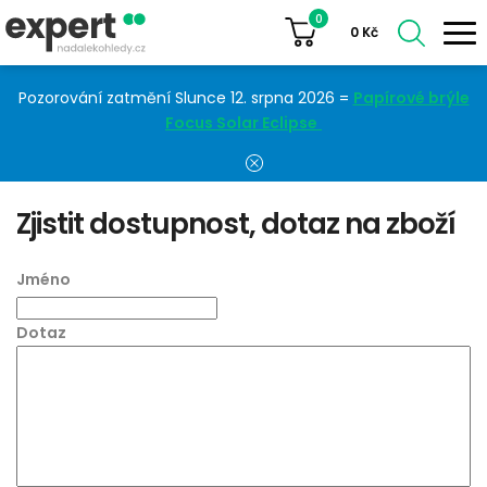
0
0
Kč
Pozorování zatmění Slunce 12. srpna 2026 =
Papírové brýle
Focus Solar Eclipse
Zjistit dostupnost, dotaz na zboží
Jméno
Dotaz