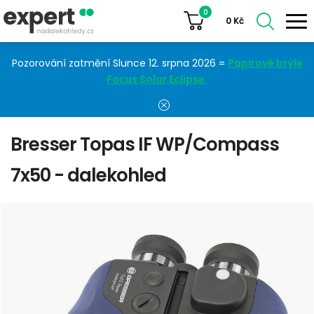
0
0
Kč
Pozorování zatmění Slunce 12. srpna 2026 =
Papírové brýle
Focus Solar Eclipse
Bresser Topas IF WP/Compass
7x50 - dalekohled