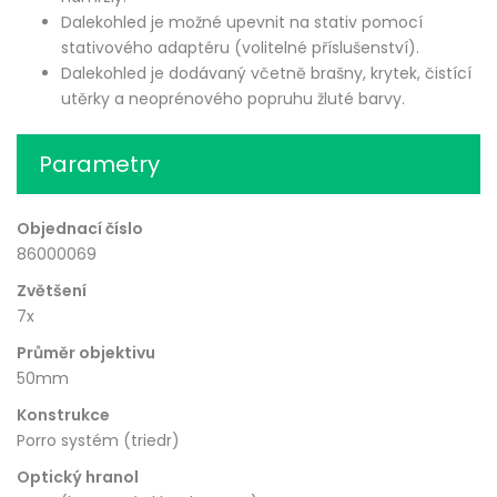
Dalekohled je možné upevnit na stativ pomocí
stativového adaptéru (volitelné příslušenství).
Dalekohled je dodávaný včetně brašny, krytek, čistící
utěrky a neoprénového popruhu žluté barvy.
Parametry
Objednací číslo
86000069
Zvětšení
7x
Průměr objektivu
50mm
Konstrukce
Porro systém (triedr)
Optický hranol