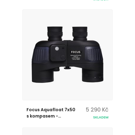
5 290 Kč
Focus Aquafloat 7x50
s kompasem -
SKLADEM
Dalekohled