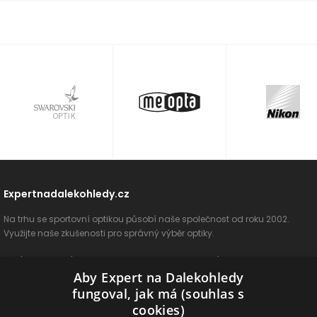
Expertnadalekohledy.cz
Na trhu se sportovní optikou působí naše společnost od roku 2002.
Využijte naše zkušenosti pro správný výběr optiky.
O nás
Vše o nákupu
Jak si vybrat
Poradenství
Kontakt
Aby Expert na Dalekohledy
Cookies
Ochrana osobních údajů
ODSTOUPIT OD SMLOUVY
fungoval, jak má (souhlas s
cookies)