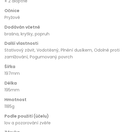
± 2 dioptrie
Očnice
Pryžové
Dodáván včetně
brašna, krytky, popruh
Další vlastnosti
Stativový závit, Vodotěsný, Plnění dusíkem, Odolné proti
zamlžování, Pogumovaný povrch
Šířka
197mm
Délka
195mm
Hmotnost
1185g
Podle použití (účelu)
lov a pozorování zvěře