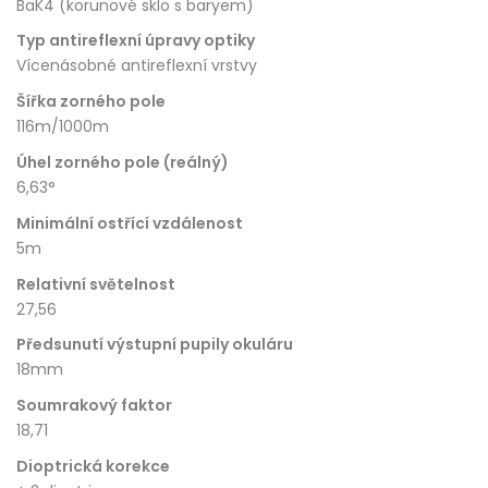
BaK4 (korunové sklo s baryem)
Typ antireflexní úpravy optiky
Vícenásobné antireflexní vrstvy
Šířka zorného pole
116m/1000m
Úhel zorného pole (reálný)
6,63°
Minimální ostřící vzdálenost
5m
Relativní světelnost
27,56
Předsunutí výstupní pupily okuláru
18mm
Soumrakový faktor
18,71
Dioptrická korekce