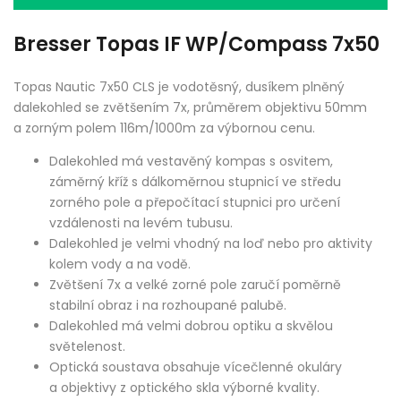
Bresser Topas IF WP/Compass 7x50
Topas Nautic 7x50 CLS je vodotěsný, dusíkem plněný
dalekohled se zvětšením 7x, průměrem objektivu 50mm
a zorným polem 116m/1000m za výbornou cenu.
Dalekohled má vestavěný kompas s osvitem,
záměrný kříž s dálkoměrnou stupnicí ve středu
zorného pole a přepočítací stupnici pro určení
vzdálenosti na levém tubusu.
Dalekohled je velmi vhodný na loď nebo pro aktivity
kolem vody a na vodě.
Zvětšení 7x a velké zorné pole zaručí poměrně
stabilní obraz i na rozhoupané palubě.
Dalekohled má velmi dobrou optiku a skvělou
světelenost.
Optická soustava obsahuje vícečlenné okuláry
a objektivy z optického skla výborné kvality.