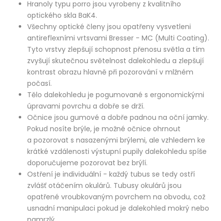
Hranoly typu porro jsou vyrobeny z kvalitního
optického skla BaK4.
Všechny optické členy jsou opatřeny vysvetleni
antireflexními vrtsvami Bresser - MC (Multi Coating).
Tyto vrstvy zlepšují schopnost přenosu světla a tím
zvyšují skutečnou světelnost dalekohledu a zlepšují
kontrast obrazu hlavně při pozorování v mlžném
počasí.
Tělo dalekohledu je pogumované s ergonomickými
úpravami povrchu a dobře se drží.
Očnice jsou gumové a dobře padnou na oční jamky.
Pokud nosíte brýle, je možné očnice ohrnout
a pozorovat s nasazenými brýlemi, ale vzhledem ke
krátké vzdálenosti výstupní pupily dalekohledu spíše
doporučujeme pozorovat bez brýlí.
Ostření je individuální - každý tubus se tedy ostří
zvlášť otáčením okulárů. Tubusy okulárů jsou
opatřené vroubkovaným povrchem na obvodu, což
usnadní manipulaci pokud je dalekohled mokrý nebo
namrzlý.