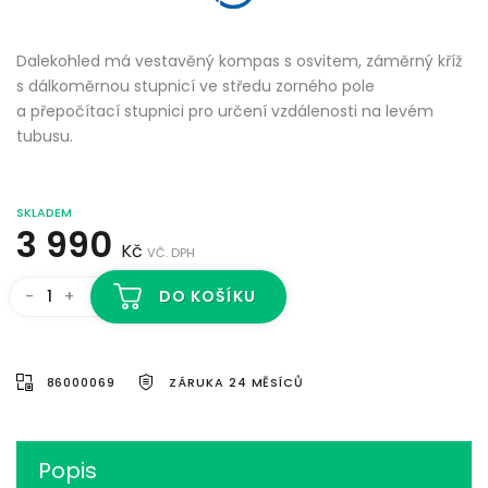
Dalekohled má vestavěný kompas s osvitem, záměrný kříž
s dálkoměrnou stupnicí ve středu zorného pole
a přepočítací stupnici pro určení vzdálenosti na levém
tubusu.
SKLADEM
3 990
Kč
VČ. DPH
-
+
DO KOŠÍKU
86000069
ZÁRUKA 24 MĚSÍCŮ
Popis