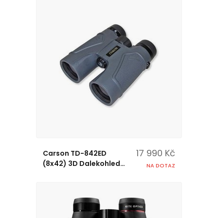
17 990 Kč
Carson TD-842ED
(8x42) 3D Dalekohled
NA DOTAZ
s ED skly