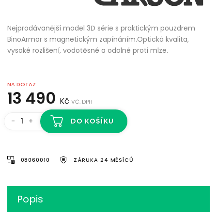
Nejprodávanější model 3D série s praktickým pouzdrem
BinoArmor s magnetickým zapínáním.Optická kvalita,
vysoké rozlišení, vodotěsné a odolné proti mlze.
NA DOTAZ
13 490
Kč
VČ. DPH
-
+
DO KOŠÍKU
08060010
ZÁRUKA 24 MĚSÍCŮ
Popis