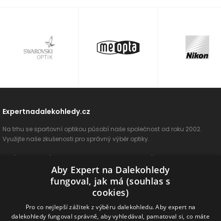
Expertnadalekohledy.cz
Na trhu se sportovní optikou působí naše společnost od roku 2002.
Využijte naše zkušenosti pro správný výběr optiky.
O nás
Vše o nákupu
Jak si vybrat
Poradenství
Kontakt
Aby Expert na Dalekohledy
Cookies
Ochrana osobních údajů
ODSTOUPIT OD SMLOUVY
fungoval, jak má (souhlas s
cookies)
Naše produkty
Pro co nejlepší zážitek z výběru dalekohledu. Aby expert na
dalekohledy fungoval správně, aby vyhledával, pamatoval si, co máte
Dalekohledy
Spektivy
Dálkoměry
Příslušenství
Naše značky