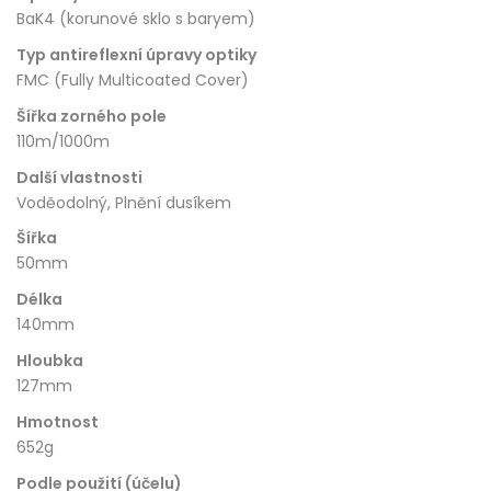
BaK4 (korunové sklo s baryem)
Typ antireflexní úpravy optiky
FMC (Fully Multicoated Cover)
Šířka zorného pole
110m/1000m
Další vlastnosti
Voděodolný, Plnění dusíkem
Šířka
50mm
Délka
140mm
Hloubka
127mm
Hmotnost
652g
Podle použití (účelu)