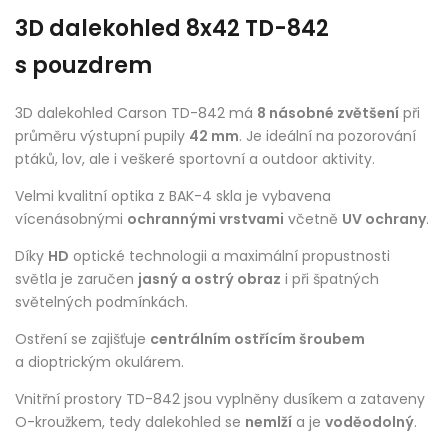
3D dalekohled 8x42 TD-842
s pouzdrem
3D dalekohled Carson TD-842 má
8 násobné zvětšení
při
průměru výstupní pupily
42 mm
. Je ideální na pozorování
ptáků, lov, ale i veškeré sportovní a outdoor aktivity.
Velmi kvalitní optika z BAK-4 skla je vybavena
vícenásobnými
ochrannými vrstvami
včetně
UV ochrany
.
Díky
HD
optické technologii a maximální propustnosti
světla je zaručen
jasný a ostrý obraz
i při špatných
světelných podmínkách.
Ostření se zajišťuje
centrálním ostřícím šroubem
a dioptrickým okulárem.
Vnitřní prostory TD-842 jsou vyplněny dusíkem a zataveny
O-kroužkem, tedy dalekohled se
nemlží
a je
voděodolný
.