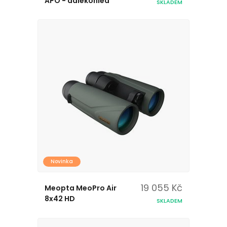
APO - dalekohled
SKLADEM
Novinka
19 055 Kč
Meopta MeoPro Air
8x42 HD
SKLADEM