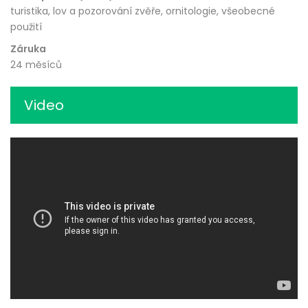
turistika, lov a pozorování zvěře, ornitologie, všeobecné
použití
Záruka
24 měsíců
Video