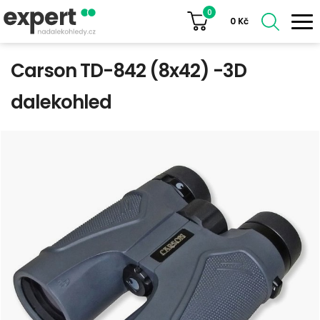
0
0
Kč
Carson TD-842 (8x42) -3D
dalekohled