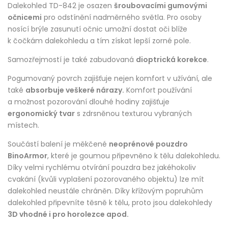
Dalekohled TD-842 je osazen
šroubovacími gumovými
očnicemi
pro odstínění nadměrného světla. Pro osoby
nosící brýle zasunutí očnic umožní dostat oči blíže
k čočkám dalekohledu a tím získat lepší zorné pole.
Samozřejmostí je také zabudovaná
dioptrická korekce
.
Pogumovaný povrch zajišťuje nejen komfort v užívání, ale
také
absorbuje veškeré nárazy.
Komfort používání
a možnost pozorování dlouhé hodiny zajišťuje
ergonomický tvar
s zdrsněnou texturou vybraných
místech.
Součástí balení je měkčené
neoprénové pouzdro
BinoArmor
, které je goumou připevněno k tělu dalekohledu.
Díky velmi rychlému otvírání pouzdra bez jakéhokoliv
cvakání (kvůli vyplašení pozorovaného objektu) lze mít
dalekohled neustále chráněn. Díky křížovým popruhům
dalekohled připevníte těsně k tělu, proto jsou dalekohledy
3D vhodné i pro horolezce apod.