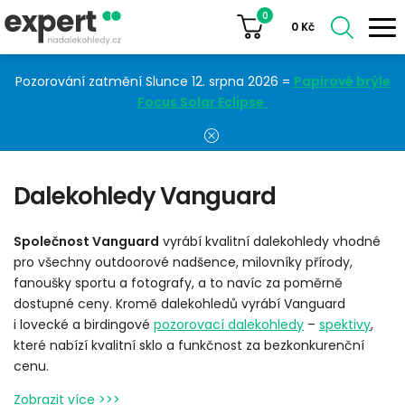
0
0
Kč
Pozorování zatmění Slunce 12. srpna 2026 =
Papírové brýle
Focus Solar Eclipse
Dalekohledy Vanguard
Společnost Vanguard
vyrábí kvalitní dalekohledy vhodné
pro všechny outdoorové nadšence, milovníky přírody,
fanoušky sportu a fotografy, a to navíc za poměrně
dostupné ceny. Kromě dalekohledů vyrábí Vanguard
i lovecké a birdingové
pozorovací dalekohledy
–
spektivy
,
které nabízí kvalitní sklo a funkčnost za bezkonkurenční
cenu.