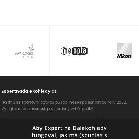
Expertnadalekohledy.cz
Na trhu se sportovní optikou působí naše společnost od roku 2002.
Využijte naše zkušenosti pro správný výběr optiky.
O nás
Vše o nákupu
Jak si vybrat
Poradenství
Kontakt
Aby Expert na Dalekohledy
Cookies
Ochrana osobních údajů
ODSTOUPIT OD SMLOUVY
fungoval, jak má (souhlas s