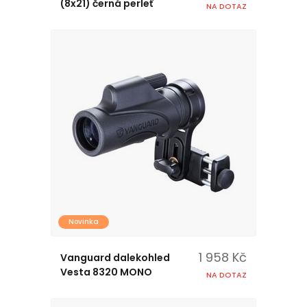
(8x21) černá perleť
NA DOTAZ
Novinka
1 958 Kč
Vanguard dalekohled
Vesta 8320 MONO
NA DOTAZ