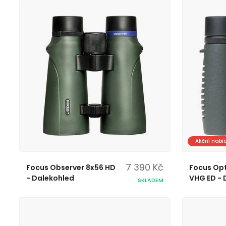
Akční nabí
7 390 Kč
Focus Observer 8x56 HD
Focus Op
- Dalekohled
VHG ED - 
SKLADEM