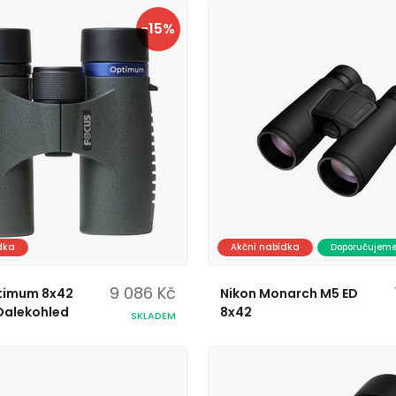
-15%
dka
Akční nabídka
Doporučujem
9 086 Kč
timum 8x42
Nikon Monarch M5 ED
Dalekohled
8x42
SKLADEM