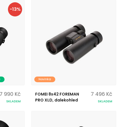
-13%
e
Novinka
7 990 Kč
7 496 Kč
FOMEI 8x42 FOREMAN
PRO XLD, dalekohled
SKLADEM
SKLADEM