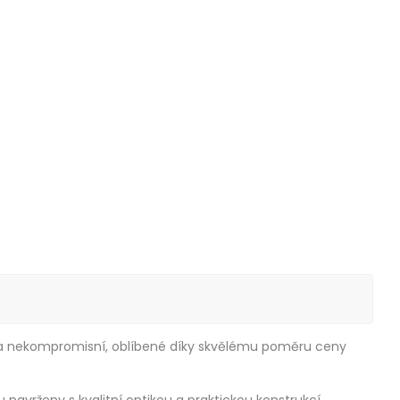
roda nekompromisní, oblíbené díky skvělému poměru ceny
 navrženy s kvalitní optikou a praktickou konstrukcí