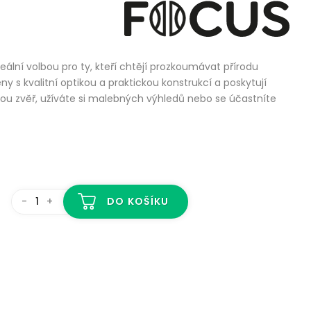
lní volbou pro ty, kteří chtějí prozkoumávat přírodu
eny s kvalitní optikou a praktickou konstrukcí a poskytují
okou zvěř, užíváte si malebných výhledů nebo se účastníte
-
+
DO KOŠÍKU