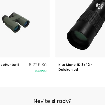
8 725 Kč
eoHunter B
Kite Mono ED 8x42 -
Dalekohled
SKLADEM
Nevíte si rady?