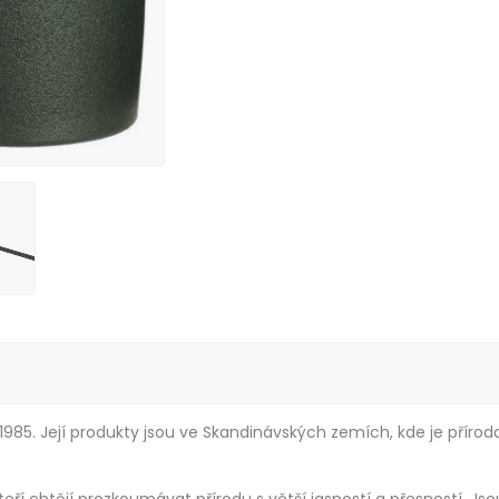
 1985. Její produkty jsou ve Skandinávských zemích, kde je pří
ří chtějí prozkoumávat přírodu s větší jasností a přesností. Jsou