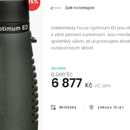
-15%
Zpět na kategorii
Dalekohledy Focus Optimum ED jsou ideá
s větší jasností a přesností. Jsou navrž
spolehlivý výkon, ať už pozorujete div
outdoorových aktivit.
SKLADEM
8 090
Kč
6 877
Kč
VČ. DPH
85100062
ZÁRUKA 10 LET