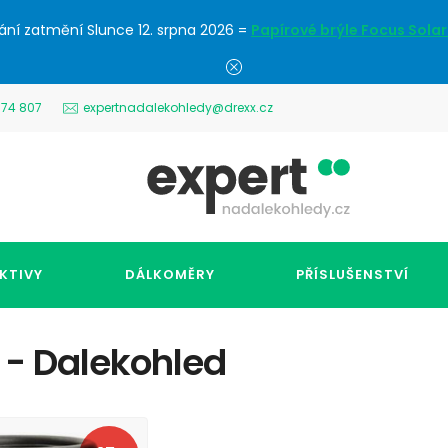
ání zatmění Slunce 12. srpna 2026 =
Papírové brýle Focus Solar
574 807
expertnadalekohledy@drexx.cz
KTIVY
DÁLKOMĚRY
PŘÍSLUŠENSTVÍ
- Dalekohled