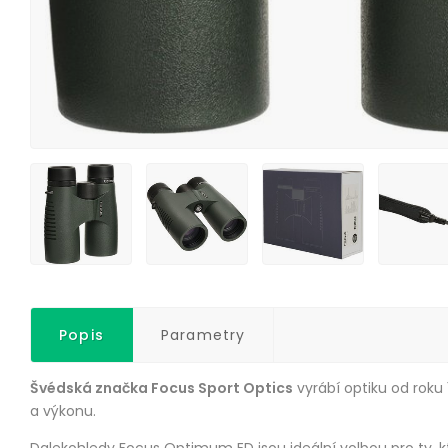
Popis
Parametry
Švédská značka Focus Sport Optics
vyrábí optiku od roku
a výkonu.
Dalekohledy Focus Optimum ED jsou ideální volbou pro ty, kte