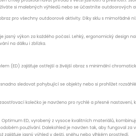
, užíváte si malebných výhledů nebo se účastníte outdoorových ak
braz pro všechny outdoorové aktivity. Díky sklu s mimořádně níz
uje jasný výkon za každého počasí. Lehký, ergonomický design na
ní na dálku i zblízka.
ptylem (ED) zajišťuje ostřejší a živější obraz s minimální chromat
nadno sledovat pohybující se objekty nebo si prohlížet rozsáhlé 
aostřovací kolečko je navrženo pro rychlé a přesné nastavení, k
s Optimum ED, vyrobený z vysoce kvalitních materiálů, kombinuje
hodobém používání. Dalekohled je navržen tak, aby fungoval za 
ž zajišťuje jasný výhled v dešti, sněhu nebo vlhkém prostředí.