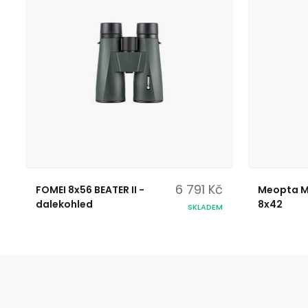
6 791 Kč
FOMEI 8x56 BEATER II -
Meopta M
dalekohled
8x42
SKLADEM