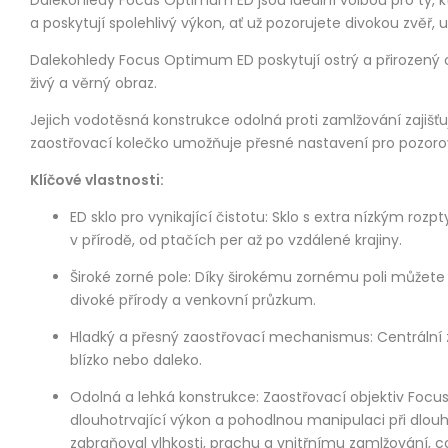
a poskytují spolehlivý výkon, ať už pozorujete divokou zvěř
Dalekohledy Focus Optimum ED poskytují ostrý a přirozený o
živý a věrný obraz.
Jejich vodotěsná konstrukce odolná proti zamlžování zajišť
zaostřovací kolečko umožňuje přesné nastavení pro pozorová
Klíčové vlastnosti:
ED sklo pro vynikající čistotu: Sklo s extra nízkým roz
v přírodě, od ptačích per až po vzdálené krajiny.
Široké zorné pole: Díky širokému zornému poli můžete s
divoké přírody a venkovní průzkum.
Hladký a přesný zaostřovací mechanismus: Centrální z
blízko nebo daleko.
Odolná a lehká konstrukce: Zaostřovací objektiv Focu
dlouhotrvající výkon a pohodlnou manipulaci při dlou
zabraňoval vlhkosti, prachu a vnitřnímu zamlžování, co