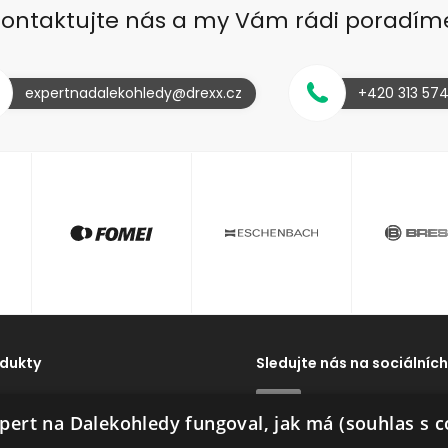
ontaktujte nás a my Vám rádi poradím
expertnadalekohledy@drexx.cz
+420 313 57
dukty
Sledujte nás na sociálních
dy
ExpertNaDalekohledy
pert na Dalekohledy fungoval, jak má (souhlas s c
Dálkoměry