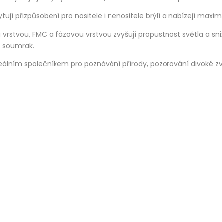
ují přizpůsobení pro nositele i nenositele brýlí a nabízejí maxim
 vrstvou, FMC a fázovou vrstvou zvyšují propustnost světla a snižu
o soumrak.
eálním společníkem pro poznávání přírody, pozorování divoké zv