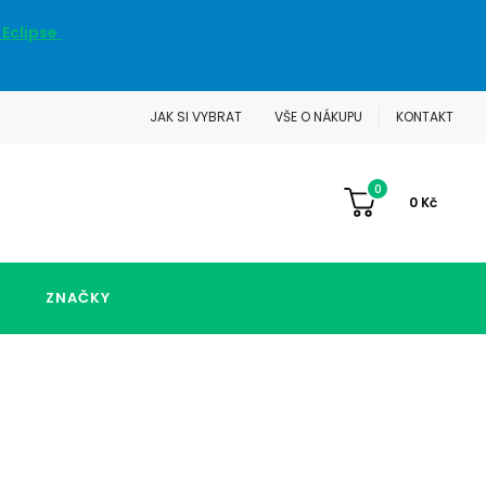
 Eclipse
JAK SI VYBRAT
VŠE O NÁKUPU
KONTAKT
0
0
Kč
ZNAČKY