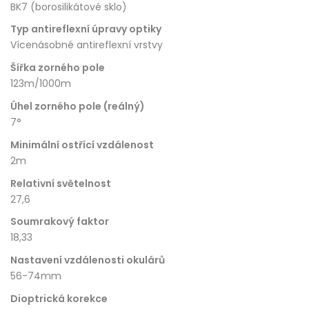
BK7 (borosilikátové sklo)
Typ antireflexní úpravy optiky
Vícenásobné antireflexní vrstvy
Šířka zorného pole
123m/1000m
Úhel zorného pole (reálný)
7°
Minimální ostřící vzdálenost
2m
Relativní světelnost
27,6
Soumrakový faktor
18,33
Nastavení vzdálenosti okulárů
56-74mm
Dioptrická korekce