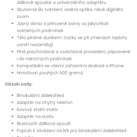
dálkové spouště a univerzálního adaptéru
Skutečné 8x zvětšení: reálná optika, nikoli digitální
zoom
Jasný obraz a přirozené barvy za jakýchkoli
světelných podmínek
Tělo plněné dusíkem: čočky se při změnách teploty
uvnitř nezamlžují
Plně prachotěsné a vodotěsné provedení, připravené
i do náročných podmínek
Kompatibilní se všemi zařízeními Android a iPhone
Hmotnost pouhých 500 gramů
Obsah sady:
Binokulární dalekohled
Adaptér na chytrý telefon
Kovový stolní stativ
Adaptér na stativ
Bluetooth dálková spoušť
Popruh k zavěšení na krk pro binokulární dalekohled