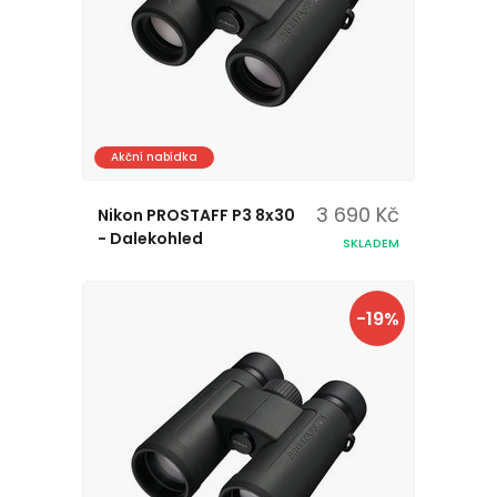
Akční nabídka
3 690 Kč
Nikon PROSTAFF P3 8x30
- Dalekohled
SKLADEM
-19%