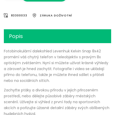
83300033
ZÁRUKA DOŽIVOTNÍ
Popis
Fotobinokulární dalekohled Levenhuk Kelvin Snap 8x42
promění váš chytrý telefon v teleobjektiv s pravým 8x
optickým zvětšením. Nyní si můžete užívat krásné výhledy
a zároveň je hned zachytit. Fotografie i videa se ukládají
přímo do telefonu, takže je můžete ihned sdílet s přáteli
nebo na sociálních sítích.
Zachyťte ptáky a divokou přírodu v jejich přirozeném
prostředí, nebo dělejte působivé záběry městských
scenérií. Užívejte si výhled z první řady na sportovních
akcích a pořizujte úžasné detailní záběry svých oblíbených
hudebních hvězd.