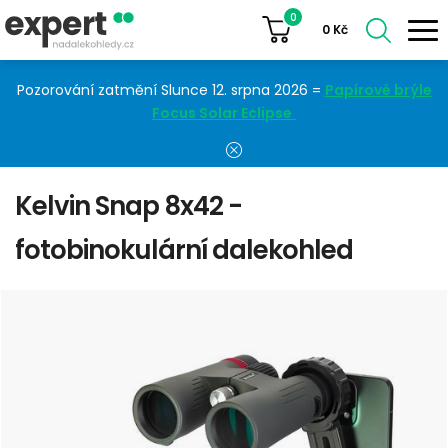
0
0
Kč
Pozorování zatmění Slunce 12. srpna 2026 =
Papírové brýle
Focus Solar Eclipse
Kelvin Snap 8x42 -
fotobinokulární dalekohled