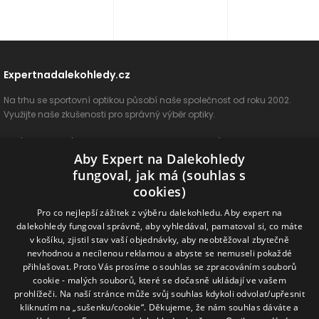
Expertnadalekohledy.cz
Na trhu se sportovní optikou působí naše společnost od roku 2002.
Využijte naše zkušenosti pro správný výběr optiky.
O nás
Vše o nákupu
Jak si vybrat
Poradenství
Kontakt
Aby Expert na Dalekohledy
Cookies
Ochrana osobních údajů
ODSTOUPIT OD SMLOUVY
fungoval, jak má (souhlas s
cookies)
Naše produkty
Pro co nejlepší zážitek z výběru dalekohledu. Aby expert na
dalekohledy fungoval správně, aby vyhledával, pamatoval si, co máte
Dalekohledy
Spektivy
Dálkoměry
Příslušenství
Naše značky
v košíku, zjistil stav vaší objednávky, aby neobtěžoval zbytečně
nevhodnou a necílenou reklamou a abyste se nemuseli pokaždé
přihlašovat. Proto Vás prosíme o souhlas se zpracováním souborů
Sledujte nás na sociálních sítích
cookie - malých souborů, které se dočasně ukládají ve vašem
prohlížeči. Na naší stránce může svůj souhlas kdykoli odvolat/upřesnit
ExpertNaDalekohledy
kliknutím na „sušenku/cookie“. Děkujeme, že nám souhlas dáváte a