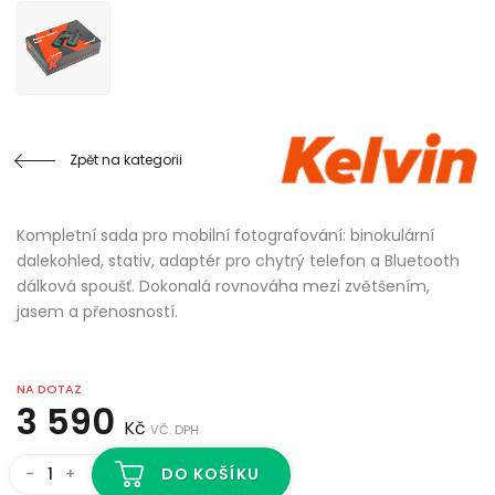
Zpět na kategorii
Kompletní sada pro mobilní fotografování: binokulární
dalekohled, stativ, adaptér pro chytrý telefon a Bluetooth
dálková spoušť. Dokonalá rovnováha mezi zvětšením,
jasem a přenosností.
NA DOTAZ
3 590
Kč
VČ. DPH
-
+
DO KOŠÍKU