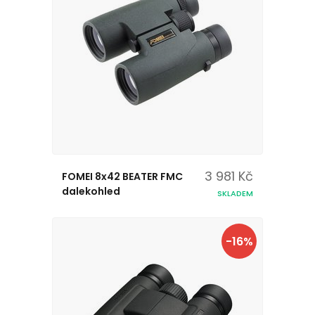
3 981 Kč
FOMEI 8x42 BEATER FMC
dalekohled
SKLADEM
-16%