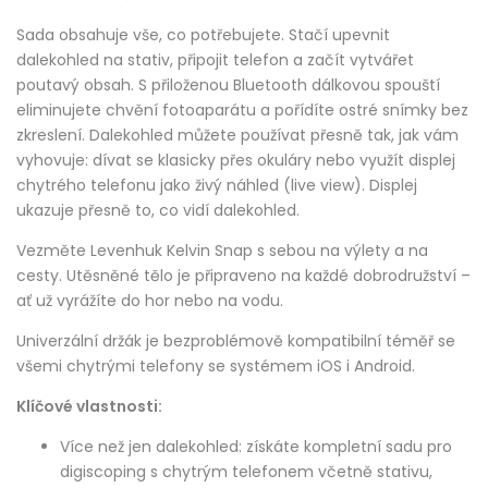
Sada obsahuje vše, co potřebujete. Stačí upevnit
dalekohled na stativ, připojit telefon a začít vytvářet
poutavý obsah. S přiloženou Bluetooth dálkovou spouští
eliminujete chvění fotoaparátu a pořídíte ostré snímky bez
zkreslení. Dalekohled můžete používat přesně tak, jak vám
vyhovuje: dívat se klasicky přes okuláry nebo využít displej
chytrého telefonu jako živý náhled (live view). Displej
ukazuje přesně to, co vidí dalekohled.
Vezměte Levenhuk Kelvin Snap s sebou na výlety a na
cesty. Utěsněné tělo je připraveno na každé dobrodružství –
ať už vyrážíte do hor nebo na vodu.
Univerzální držák je bezproblémově kompatibilní téměř se
všemi chytrými telefony se systémem iOS i Android.
Klíčové vlastnosti:
Více než jen dalekohled: získáte kompletní sadu pro
digiscoping s chytrým telefonem včetně stativu,