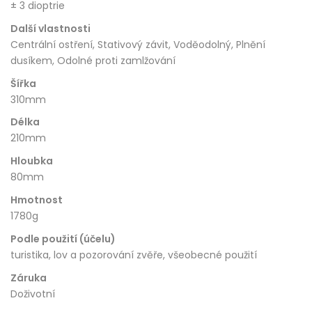
± 3 dioptrie
Další vlastnosti
Centrální ostření, Stativový závit, Voděodolný, Plnění
dusíkem, Odolné proti zamlžování
Šířka
310mm
Délka
210mm
Hloubka
80mm
Hmotnost
1780g
Podle použití (účelu)
turistika, lov a pozorování zvěře, všeobecné použití
Záruka
Doživotní