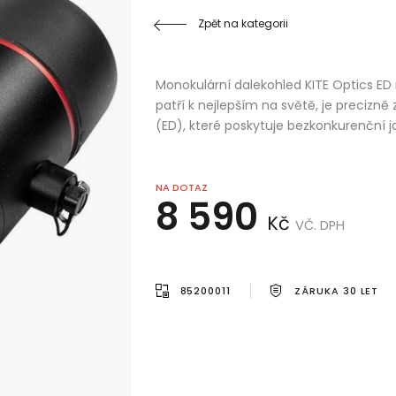
Zpět na kategorii
Monokulární dalekohled KITE Optics ED
patří k nejlepším na světě, je preciz
(ED), které poskytuje bezkonkurenční j
NA DOTAZ
8 590
Kč
VČ. DPH
85200011
ZÁRUKA 30 LET