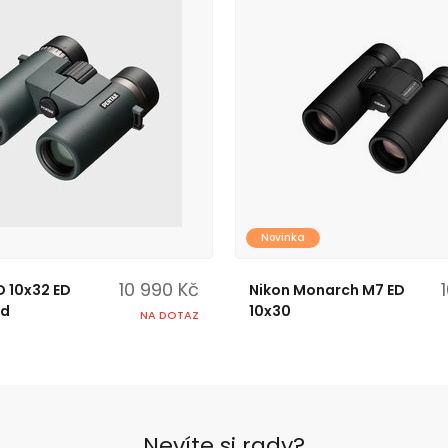
Novinka
10 990 Kč
 10x32 ED
Nikon Monarch M7 ED
ed
10x30
NA DOTAZ
Nevíte si rady?