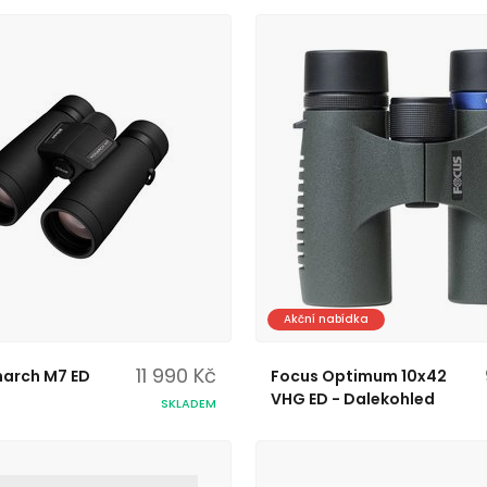
Akční nabídka
11 990 Kč
narch M7 ED
Focus Optimum 10x42
VHG ED - Dalekohled
SKLADEM