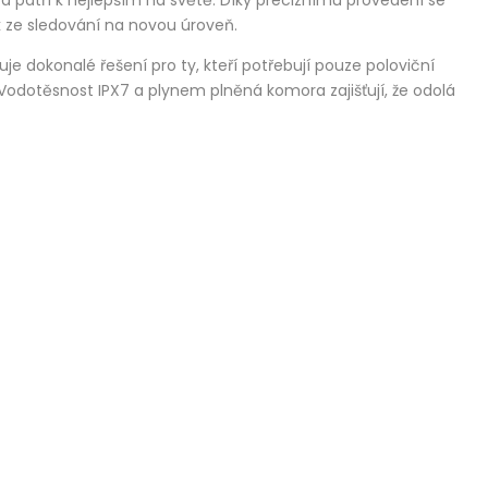
a patří k nejlepším na světě. Díky preciznímu provedení se
 ze sledování na novou úroveň.
 dokonalé řešení pro ty, kteří potřebují pouze poloviční
Vodotěsnost IPX7 a plynem plněná komora zajišťují, že odolá