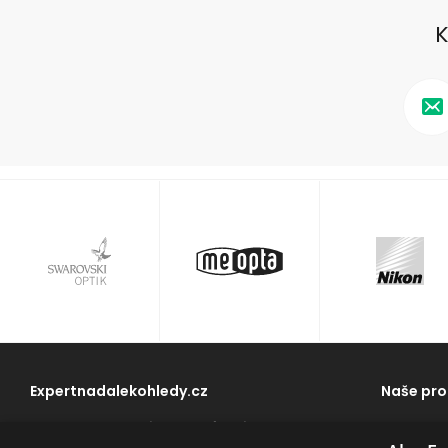
K
Expertnadalekohledy.cz
Naše pro
Na trhu se sportovní optikou působí naše
Dalekohle
společnost od roku 2002. Využijte naše