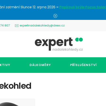
ání zatmění Slunce 12. srpna 2026 =
Papírové brýle Focus Solar
574 807
expertnadalekohledy@drexx.cz
KTIVY
DÁLKOMĚRY
PŘÍSLUŠENSTVÍ
lekohled