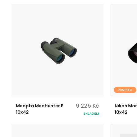
Novinka
9 225 Kč
Meopta MeoHunter B
Nikon Mo
10x42
10x42
SKLADEM