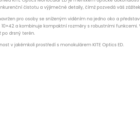
hled KITE Optics Monocular ED je měřítkem optické dokonalosti 
urenční čistotu a výjimečné detaily, čímž pozvedá váš zážitek
avržen pro osoby se sníženým viděním na jedno oko a představuje
2 a 10×42 a kombinuje kompaktní rozměry s robustními funkcemi. 
 po drsný terén.
lnost v jakémkoli prostředí s monokulárem KITE Optics ED.