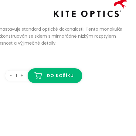
 nastavuje standard optické dokonalosti. Tento monokulár
ně zkonstruován se sklem s mimořádně nízkým rozptylem
asnost a výjimečné detaily.
-
+
DO KOŠÍKU