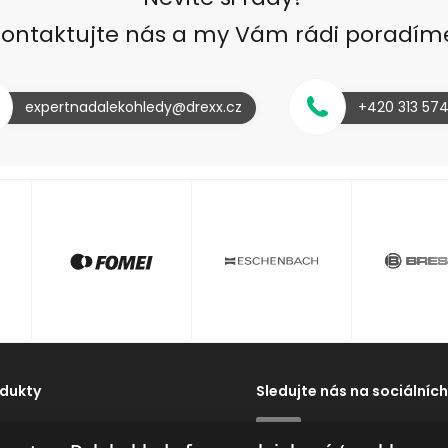
ontaktujte nás a my Vám rádi poradím
expertnadalekohledy@drexx.cz
+420 313 57
dukty
Sledujte nás na sociálních
dy
ExpertNaDalekohledy