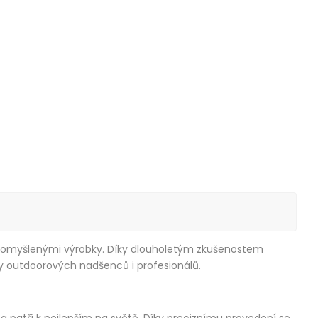
 promyšlenými výrobky. Díky dlouholetým zkušenostem
eby outdoorových nadšenců i profesionálů.