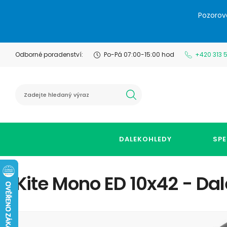
Pozorov
Odborné poradenství:
Po-Pá 07:00-15:00 hod
+420 313 
hledat
DALEKOHLEDY
SPE
Kite Mono ED 10x42 - Da