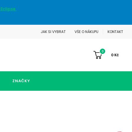
 Eclipse
JAK SI VYBRAT
VŠE O NÁKUPU
KONTAKT
0
0
Kč
ZNAČKY