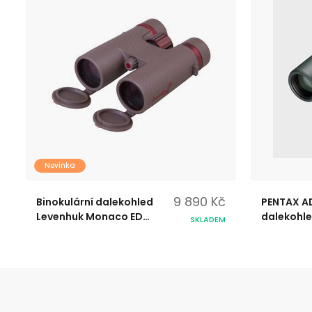
Novinka
9 890 Kč
Binokulární dalekohled
PENTAX AD
Levenhuk Monaco ED
dalekohl
SKLADEM
10x42