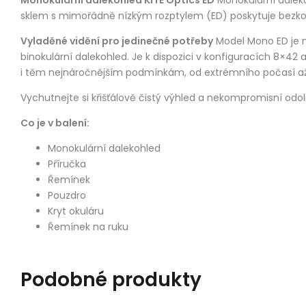
Monokulární dalekohled KITE Optics ED
Monokulární daleko
sklem s mimořádně nízkým rozptylem (ED) poskytuje bezkonk
Vyladěné vidění pro jedinečné potřeby
Model Mono ED je n
binokulární dalekohled. Je k dispozici v konfiguracích 8×4
i těm nejnáročnějším podmínkám, od extrémního počasí až
Vychutnejte si křišťálově čistý výhled a nekompromisní odo
Co je v balení:
Monokulární dalekohled
Příručka
Řemínek
Pouzdro
Kryt okuláru
Řemínek na ruku
Podobné produkty