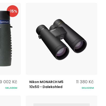
-15%
9 002 Kč
11 380 Kč
Nikon MONARCH M5
10x50 - Dalekohled
SKLADEM
SKLADEM