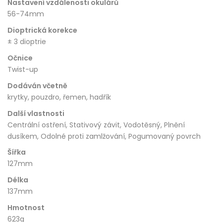
Nastavení vzdálenosti okulárů
56-74mm
Dioptrická korekce
± 3 dioptrie
Očnice
Twist-up
Dodáván včetně
krytky, pouzdro, řemen, hadřík
Další vlastnosti
Centrální ostření, Stativový závit, Vodotěsný, Plnění
dusíkem, Odolné proti zamlžování, Pogumovaný povrch
Šířka
127mm
Délka
137mm
Hmotnost
623g