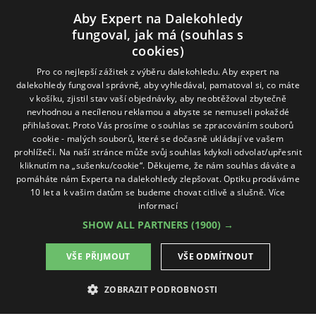
O nás
Vše o nákupu
Jak si vybrat
Poradenství
Kontakt
Aby Expert na Dalekohledy
Cookies
Ochrana osobních údajů
ODSTOUPIT OD SMLOUVY
fungoval, jak má (souhlas s
cookies)
Naše produkty
Pro co nejlepší zážitek z výběru dalekohledu. Aby expert na
dalekohledy fungoval správně, aby vyhledával, pamatoval si, co máte
Dalekohledy
Spektivy
Dálkoměry
Příslušenství
Naše značky
v košíku, zjistil stav vaší objednávky, aby neobtěžoval zbytečně
nevhodnou a necílenou reklamou a abyste se nemuseli pokaždé
přihlašovat. Proto Vás prosíme o souhlas se zpracováním souborů
Sledujte nás na sociálních sítích
cookie - malých souborů, které se dočasně ukládají ve vašem
prohlížeči. Na naší stránce může svůj souhlas kdykoli odvolat/upřesnit
ExpertNaDalekohledy
kliknutím na „sušenku/cookie“. Děkujeme, že nám souhlas dáváte a
pomáháte nám Experta na dalekohledy zlepšovat. Optiku prodáváme
10 let a k vašim datům se budeme chovat citlivě a slušně.
Více
Online možnosti platby
informací
SHOW ALL PARTNERS
(1900) →
VŠE PŘIJMOUT
VŠE ODMÍTNOUT
ZOBRAZIT PODROBNOSTI