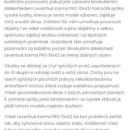
kvalitního pozorování, pokud jste vybaveni binokulárním
dalekohledem Levenhuk Karma PRO 10x42! Pokročilá optika
vysoké kvality, kterou je tento model vybaven, zajišťuje
čistý a svěží obraz. Zvětšení 10x vám umožňuje pozorovat
objekty i ve velké vzdálenosti a jeho objektivy s velkou
aperturou zajišťují skvělou viditelnost i za špatných
světelných podmínek. Vodotěsné tělo umožňuje
pozorování za každého počasí. Binokulární dalekohled
Levenhuk Karma PRO 10x42 se nebojí žádných výzev!
Okuláry se skládají ze čtyř optických prvků uspořádaných
do tří skupin a nabízejí svěží a ostrý obraz. Čočky jsou na
všech optických plochách pokryty několikanásobnou
antireflexní vrstvou, která zvyšuje světelnou propustnost.
Triedr zprostředkovává obraz v živých, přirozených barvách.
K ochraně optiky před zamlžováním i za vysoké vlhkosti je
plášť tohoto modelu naplněn dusíkem.
Triedr Levenhuk Karma PRO 10x42 lze bez problémů seřídit
tak, aby vyhovoval stavu vašeho zraku. Vzdálenost mezi
tubusy lze snadno upravit a pravý okulár je vybaven