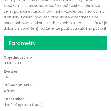
kroužkem dioptrické korekce. Pomocí twist-up očnic lze
velmi pohodlně nastavit optimální vzdálenost mezi očima
a okuláry. Reliéfní pogumovaný plášť v armádní zelené
barvě neklouže v rukou. Triedr Levenhuk Karma PRO 10x42 je
dokonale vodotěsný, takže jej lze použít za každého počasí!
Parametry
Objednací číslo
83000293
Zvětšení
10x
Průměr objektivu
42mm
Konstrukce
Lineární systém (roof)