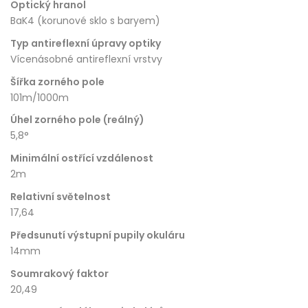
Optický hranol
BaK4 (korunové sklo s baryem)
Typ antireflexní úpravy optiky
Vícenásobné antireflexní vrstvy
Šířka zorného pole
101m/1000m
Úhel zorného pole (reálný)
5,8°
Minimální ostřící vzdálenost
2m
Relativní světelnost
17,64
Předsunutí výstupní pupily okuláru
14mm
Soumrakový faktor
20,49