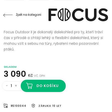
Zpět na kategorii
Focus Outdoor II je dokonalý dalekohled pro ty, kteří tráví
čas v přírodě a chtějí lehký a flexibilní dalekohled, který si
mohou vzít s sebou na túry, rybaření nebo pozorování
ptáků.
SKLADEM
3 090
Kč
VČ. DPH
-
+
DO KOŠÍKU
85100044
ZÁRUKA 10 LET