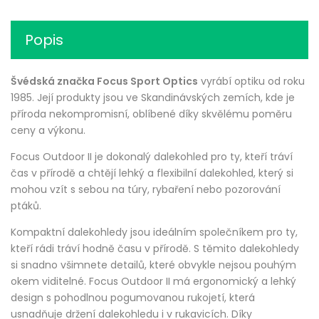
Popis
Švédská značka Focus Sport Optics
vyrábí optiku od roku
1985. Její produkty jsou ve Skandinávských zemích, kde je
příroda nekompromisní, oblíbené díky skvělému poměru
ceny a výkonu.
Focus Outdoor II je dokonalý dalekohled pro ty, kteří tráví
čas v přírodě a chtějí lehký a flexibilní dalekohled, který si
mohou vzít s sebou na túry, rybaření nebo pozorování
ptáků.
Kompaktní dalekohledy jsou ideálním společníkem pro ty,
kteří rádi tráví hodně času v přírodě. S těmito dalekohledy
si snadno všimnete detailů, které obvykle nejsou pouhým
okem viditelné. Focus Outdoor II má ergonomický a lehký
design s pohodlnou pogumovanou rukojetí, která
usnadňuje držení dalekohledu i v rukavicích. Díky