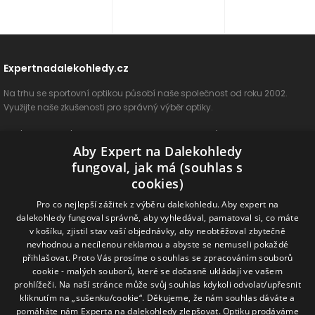
Expertnadalekohledy.cz
Na trhu se sportovní optikou působí naše společnost od roku 2002.
Využijte naše zkušenosti pro správný výběr optiky.
O nás
Vše o nákupu
Jak si vybrat
Poradenství
Kontakt
Aby Expert na Dalekohledy
Cookies
Ochrana osobních údajů
ODSTOUPIT OD SMLOUVY
fungoval, jak má (souhlas s
cookies)
Naše produkty
Pro co nejlepší zážitek z výběru dalekohledu. Aby expert na
dalekohledy fungoval správně, aby vyhledával, pamatoval si, co máte
Dalekohledy
Spektivy
Dálkoměry
Příslušenství
Naše značky
v košíku, zjistil stav vaší objednávky, aby neobtěžoval zbytečně
nevhodnou a necílenou reklamou a abyste se nemuseli pokaždé
přihlašovat. Proto Vás prosíme o souhlas se zpracováním souborů
Sledujte nás na sociálních sítích
cookie - malých souborů, které se dočasně ukládají ve vašem
prohlížeči. Na naší stránce může svůj souhlas kdykoli odvolat/upřesnit
ExpertNaDalekohledy
kliknutím na „sušenku/cookie“. Děkujeme, že nám souhlas dáváte a
pomáháte nám Experta na dalekohledy zlepšovat. Optiku prodáváme