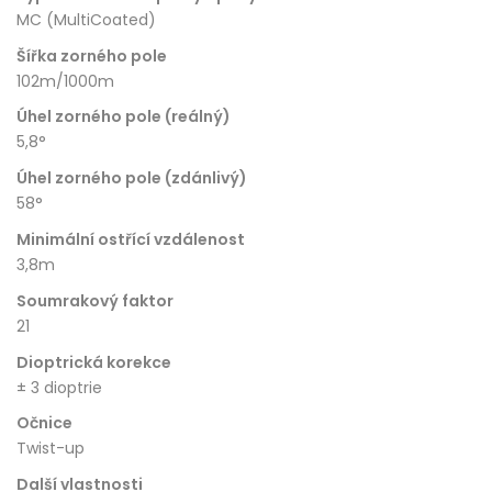
MC (MultiCoated)
Šířka zorného pole
102m/1000m
Úhel zorného pole (reálný)
5,8°
Úhel zorného pole (zdánlivý)
58°
Minimální ostřící vzdálenost
3,8m
Soumrakový faktor
21
Dioptrická korekce
± 3 dioptrie
Očnice
Twist-up
Další vlastnosti