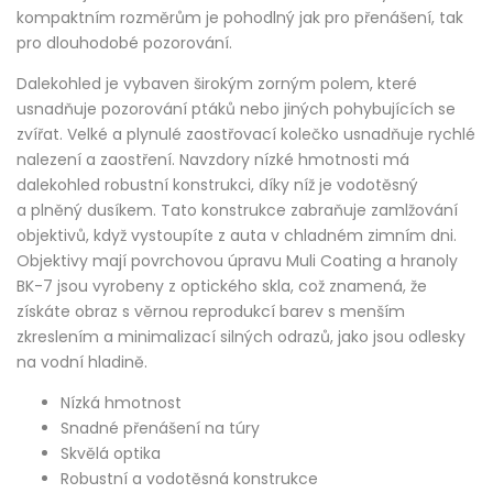
kompaktním rozměrům je pohodlný jak pro přenášení, tak
pro dlouhodobé pozorování.
Dalekohled je vybaven širokým zorným polem, které
usnadňuje pozorování ptáků nebo jiných pohybujících se
zvířat. Velké a plynulé zaostřovací kolečko usnadňuje rychlé
nalezení a zaostření. Navzdory nízké hmotnosti má
dalekohled robustní konstrukci, díky níž je vodotěsný
a plněný dusíkem. Tato konstrukce zabraňuje zamlžování
objektivů, když vystoupíte z auta v chladném zimním dni.
Objektivy mají povrchovou úpravu Muli Coating a hranoly
BK-7 jsou vyrobeny z optického skla, což znamená, že
získáte obraz s věrnou reprodukcí barev s menším
zkreslením a minimalizací silných odrazů, jako jsou odlesky
na vodní hladině.
Nízká hmotnost
Snadné přenášení na túry
Skvělá optika
Robustní a vodotěsná konstrukce