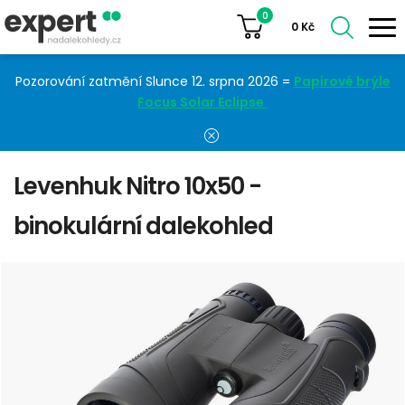
0
0
Kč
Pozorování zatmění Slunce 12. srpna 2026 =
Papírové brýle
Focus Solar Eclipse
Levenhuk Nitro 10x50 -
binokulární dalekohled