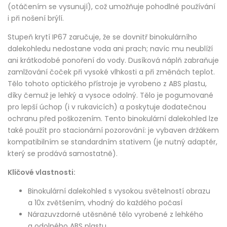
(otáčením se vysunují), což umožňuje pohodlné používání
i při nošení brýlí.
Stupeň krytí IP67 zaručuje, že se dovnitř binokulárního
dalekohledu nedostane voda ani prach; navíc mu neublíží
ani krátkodobé ponoření do vody. Dusíková náplň zabraňuje
zamlžování čoček při vysoké vlhkosti a při změnách teplot.
Tělo tohoto optického přístroje je vyrobeno z ABS plastu,
díky čemuž je lehký a vysoce odolný. Tělo je pogumované
pro lepší úchop (i v rukavicích) a poskytuje dodatečnou
ochranu před poškozením. Tento binokulární dalekohled lze
také použít pro stacionární pozorování: je vybaven držákem
kompatibilním se standardním stativem (je nutný adaptér,
který se prodává samostatně).
Klíčové vlastnosti:
Binokulární dalekohled s vysokou světelností obrazu
a 10x zvětšením, vhodný do každého počasí
Nárazuvzdorné utěsněné tělo vyrobené z lehkého
a odolného ABS plastu