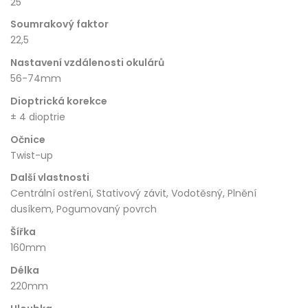
25
Soumrakový faktor
22,5
Nastavení vzdálenosti okulárů
56-74mm
Dioptrická korekce
± 4 dioptrie
Očnice
Twist-up
Další vlastnosti
Centrální ostření, Stativový závit, Vodotěsný, Plnění
dusíkem, Pogumovaný povrch
Šířka
160mm
Délka
220mm