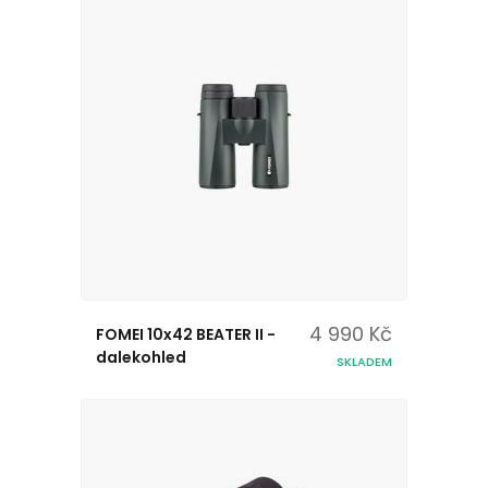
4 990 Kč
FOMEI 10x42 BEATER II -
dalekohled
SKLADEM