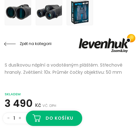
Zpět na kategorii
S dusíkovou náplní a vodotěsným pláštěm. Střechové
hranoly. Zvětšení: 10x. Průměr čočky objektivu: 50 mm
SKLADEM
3 490
Kč
VČ. DPH
-
+
DO KOŠÍKU