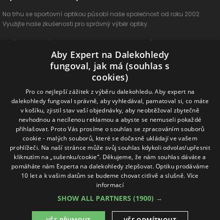
Na trhu se sportovní optikou působí naše společnost od roku 2002.
Využijte naše zkušenosti pro správný výběr optiky.
O nás
Vše o nákupu
Jak si vybrat
Poradenství
Kontakt
Aby Expert na Dalekohledy
Cookies
Ochrana osobních údajů
ODSTOUPIT OD SMLOUVY
fungoval, jak má (souhlas s
cookies)
Naše produkty
Pro co nejlepší zážitek z výběru dalekohledu. Aby expert na
dalekohledy fungoval správně, aby vyhledával, pamatoval si, co máte
Dalekohledy
Spektivy
Dálkoměry
Příslušenství
Naše značky
v košíku, zjistil stav vaší objednávky, aby neobtěžoval zbytečně
nevhodnou a necílenou reklamou a abyste se nemuseli pokaždé
přihlašovat. Proto Vás prosíme o souhlas se zpracováním souborů
Sledujte nás na sociálních sítích
cookie - malých souborů, které se dočasně ukládají ve vašem
prohlížeči. Na naší stránce může svůj souhlas kdykoli odvolat/upřesnit
ExpertNaDalekohledy
kliknutím na „sušenku/cookie“. Děkujeme, že nám souhlas dáváte a
pomáháte nám Experta na dalekohledy zlepšovat. Optiku prodáváme
10 let a k vašim datům se budeme chovat citlivě a slušně.
Více
Online možnosti platby
informací
SHOW ALL PARTNERS
(1900) →