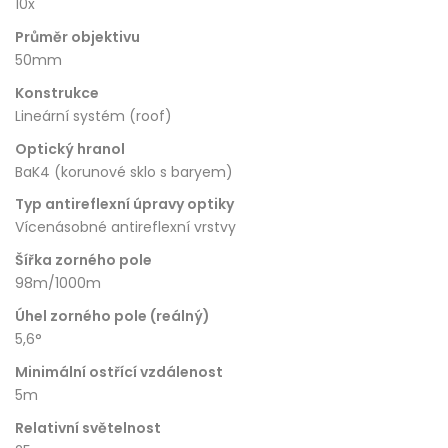
10x
Průměr objektivu
50mm
Konstrukce
Lineární systém (roof)
Optický hranol
BaK4 (korunové sklo s baryem)
Typ antireflexní úpravy optiky
Vícenásobné antireflexní vrstvy
Šířka zorného pole
98m/1000m
Úhel zorného pole (reálný)
5,6°
Minimální ostřící vzdálenost
5m
Relativní světelnost