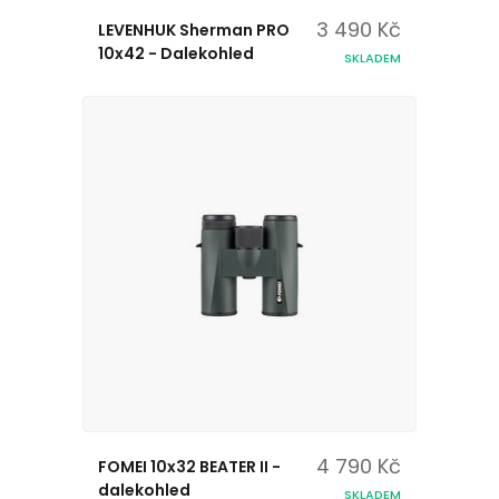
3 490 Kč
LEVENHUK Sherman PRO
10x42 - Dalekohled
SKLADEM
4 790 Kč
FOMEI 10x32 BEATER II -
dalekohled
SKLADEM