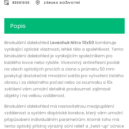
83001030
ZÁRUKA DOŽIVOTNÍ
Popis
Binokulární dalekohled
Levenhuk Nitro 10x50
kombinuje
vynikající optické vlastnosti, lehké tělo a spolehlivost. Tento
binokulární dalekohled je vynikajícím společníkem pro
každého lovce nebo rybáře. Vícevrstvý antireflexní povlak
na všech optických prvcích a clona o průměru 50 mm
poskytují dostatečné množství světla pro vytvoření čistého
obrazu i za oblačného počasí nebo za soumraku a 10x
zvětšení vám umožní detailně prozkoumat zajímavé
objekty i na velkou vzdálenost.
Binokulární dalekohled má nastavitelnou mezipupilární
vzdálenost a systém dioptrické korekce, který vám umožní
přizpůsobení individuálním parametrům. Kromě toho má
tento optický přístroj výrazný oční reliéf a „twist-up“ očnice