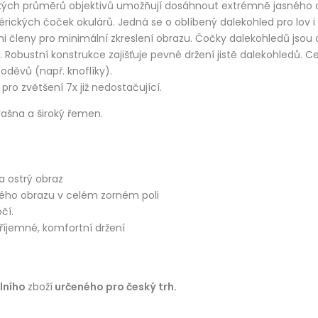
lkých průměrů objektivů umožňují dosáhnout extrémně jasného o
rických čoček okulárů. Jedná se o oblíbený dalekohled pro lov i t
mi členy pro minimální zkreslení obrazu. Čočky dalekohledů jsou
 Robustní konstrukce zajišťuje pevné držení jistě dalekohledů.
děvů (např. knoflíky).
pro zvětšení 7x již nedostačující.
brašna a široký řemen.
a ostrý obraz
ného obrazu v celém zorném poli
čí.
íjemné, komfortní držení
álního
zboží
určeného pro český trh.