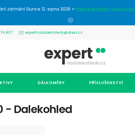
ání zatmění Slunce 12. srpna 2026 =
Papírové brýle Focus Solar
574 807
expertnadalekohledy@drexx.cz
KTIVY
DÁLKOMĚRY
PŘÍSLUŠENSTVÍ
0 - Dalekohled