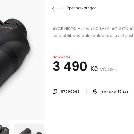
Zpět na kategorii
AKCE NIKON - sleva 500,-Kč. ACULON A211
se o oblíbený dalekohled pro lov i turisti
NA DOTAZ
3 490
Kč
VČ. DPH
87000068
ZÁRUKA 10 LET