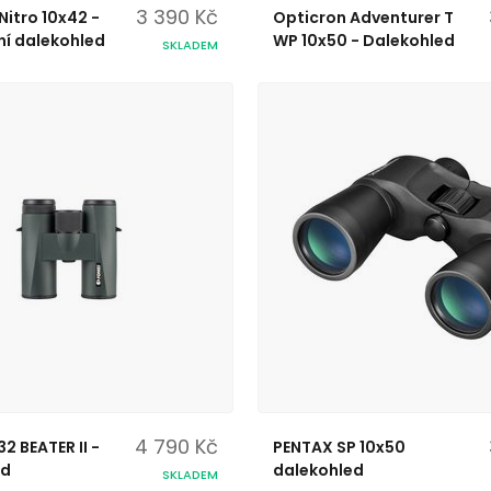
3 390 Kč
Nitro 10x42 -
Opticron Adventurer T
ní dalekohled
WP 10x50 - Dalekohled
SKLADEM
4 790 Kč
2 BEATER II -
PENTAX SP 10x50
ed
dalekohled
SKLADEM