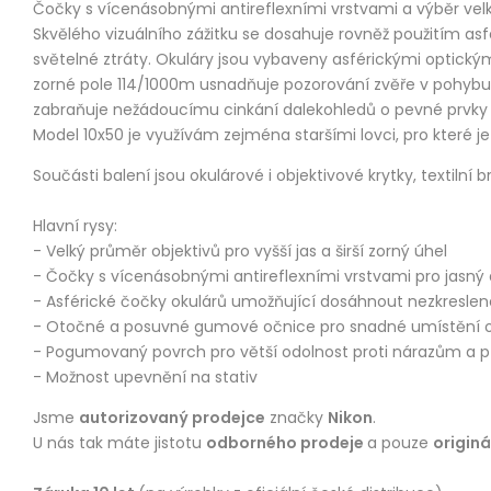
Čočky s vícenásobnými antireflexními vrstvami a výběr ve
Skvělého vizuálního zážitku se dosahuje rovněž použitím asfé
světelné ztráty. Okuláry jsou vybaveny asférickými optický
zorné pole 114/1000m usnadňuje pozorování zvěře v pohybu.
zabraňuje nežádoucímu cinkání dalekohledů o pevné prvky o
Model 10x50 je využívám zejména staršími lovci, pro které je 
Součásti balení jsou okulárové i objektivové krytky, textilní 
Hlavní rysy:
- Velký průměr objektivů pro vyšší jas a širší zorný úhel
- Čočky s vícenásobnými antireflexními vrstvami pro jasný 
- Asférické čočky okulárů umožňující dosáhnout nezkresle
- Otočné a posuvné gumové očnice pro snadné umístění o
- Pogumovaný povrch pro větší odolnost proti nárazům a př
- Možnost upevnění na stativ
Jsme
autorizovaný prodejce
značky
Nikon
.
U nás tak máte jistotu
odborného prodeje
a pouze
origin