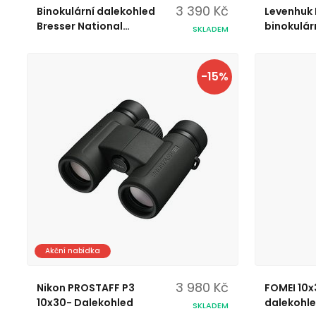
3 390 Kč
Binokulární dalekohled
Levenhuk 
Bresser National
binokulár
SKLADEM
Geographic 10x42 WP
-15%
Akční nabídka
3 980 Kč
Nikon PROSTAFF P3
FOMEI 10x3
10x30- Dalekohled
dalekohl
SKLADEM