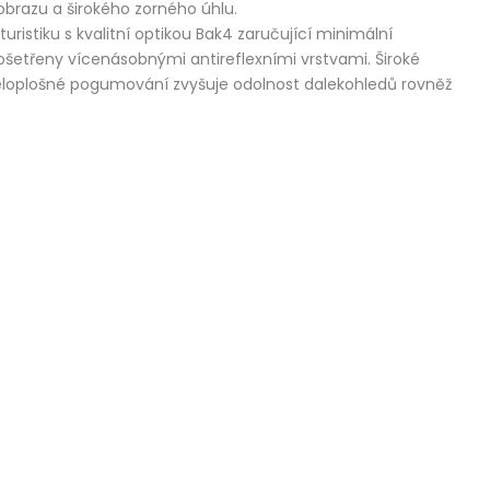
brazu a širokého zorného úhlu.
uristiku s kvalitní optikou Bak4 zaručující minimální
 ošetřeny vícenásobnými antireflexními vrstvami. Široké
 Celoplošné pogumování zvyšuje odolnost dalekohledů rovněž