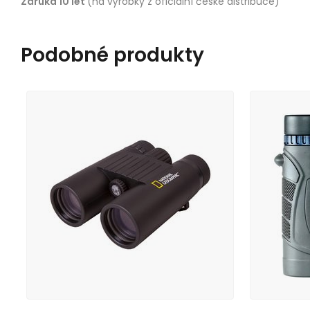
Záruka 10 let
(na výrobky z oficiální české distribuce)
Podobné produkty