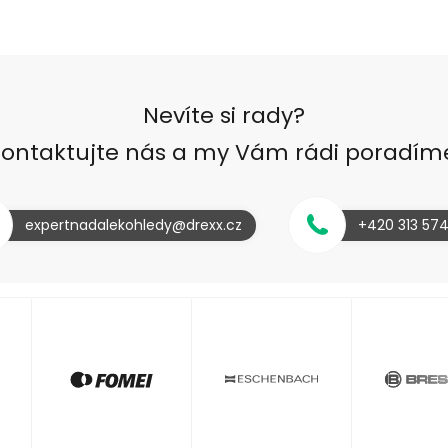
Nevíte si rady?
ontaktujte nás a my Vám rádi poradím
expertnadalekohledy@drexx.cz
+420 313 57