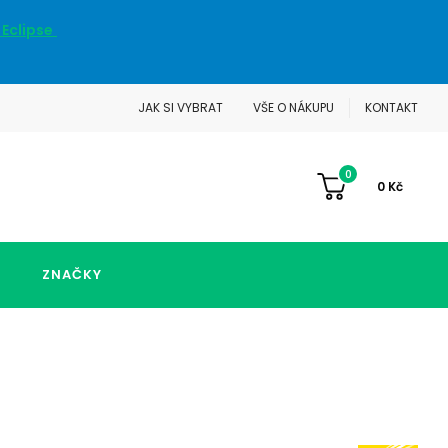
 Eclipse
JAK SI VYBRAT
VŠE O NÁKUPU
KONTAKT
0
0
Kč
ZNAČKY