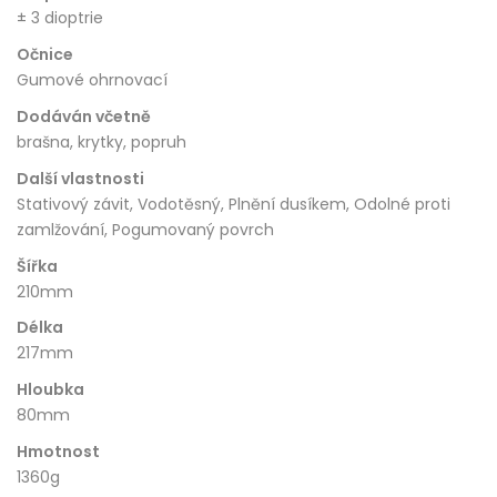
± 3 dioptrie
Očnice
Gumové ohrnovací
Dodáván včetně
brašna, krytky, popruh
Další vlastnosti
Stativový závit, Vodotěsný, Plnění dusíkem, Odolné proti
zamlžování, Pogumovaný povrch
Šířka
210mm
Délka
217mm
Hloubka
80mm
Hmotnost
1360g