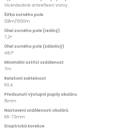
Vícenásobné antireflexní vrstvy
Šířka zorného pole
128m/1000m
Úhel zorného pole (reálný)
7,3°
Úhel zorného pole (zdánlivý)
48,1°
Minimální ostřící vzdálenost
7m
Relativní světelnost
50,4
Předsunutí výstupní pupily okuláru
15mm
Nastavení vzdálenosti okulárů
56-72mm
Dioptrická korekce