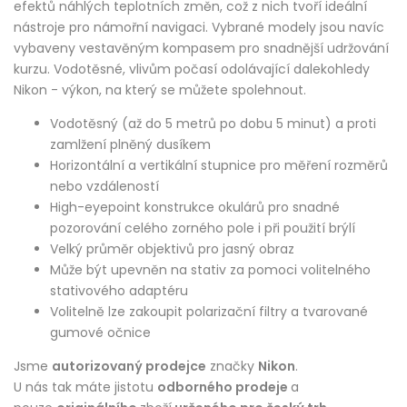
efektů náhlých teplotních změn, což z nich tvoří ideální
nástroje pro námořní navigaci. Vybrané modely jsou navíc
vybaveny vestavěným kompasem pro snadnější udržování
kurzu. Vodotěsné, vlivům počasí odolávající dalekohledy
Nikon - výkon, na který se můžete spolehnout.
Vodotěsný (až do 5 metrů po dobu 5 minut) a proti
zamlžení plněný dusíkem
Horizontální a vertikální stupnice pro měření rozměrů
nebo vzdáleností
High-eyepoint konstrukce okulárů pro snadné
pozorování celého zorného pole i při použití brýlí
Velký průměr objektivů pro jasný obraz
Může být upevněn na stativ za pomoci volitelného
stativového adaptéru
Volitelně lze zakoupit polarizační filtry a tvarované
gumové očnice
Jsme
autorizovaný prodejce
značky
Nikon
.
U nás tak máte jistotu
odborného prodeje
a