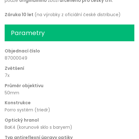
pouze
originálního
zboží
určeného pro český trh.
Záruka 10 let
(na výrobky z oficiální české distribuce)
Parametry
Objednací číslo
87000049
Zvětšení
7x
Průměr objektivu
50mm
Konstrukce
Porro systém (triedr)
Optický hranol
BaK4 (korunové sklo s baryem)
Typ antireflexní úpravy optiky