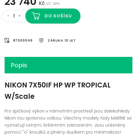
23 740
Kč
VČ. DPH
-
+
DO KOŠÍKU
87000049
ZÁRUKA 10 LET
Popis
NIKON 7X50IF HP WP TROPICAL
W/Scale
Pro špičkový výkon v námořním prostředí jsou dalekohledy
Nikon tou správnou volbou. Všechny modely řady MARINE se
vyznačují ostrým, brilantním zobrazením. Jsou utěsněny
pomocí "o" kroužků a plněny dusíkem pro minimalizaci