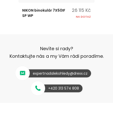
26 115 Kč
NIKON binokulár 7X50IF
SP WP
NA DOTAZ
Nevíte si rady?
Kontaktujte nás a my Vám rádi poradíme.
expertnadalekohledy@drexx.cz
+420 313 574 808