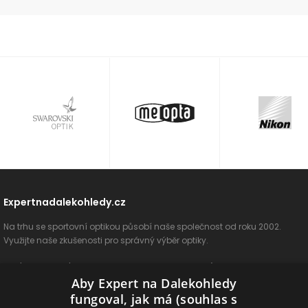
Expertnadalekohledy.cz
Na trhu se sportovní optikou působí naše společnost od roku 2002.
Využijte naše zkušenosti pro správný výběr optiky.
O nás
Vše o nákupu
Jak si vybrat
Poradenství
Kontakt
Aby Expert na Dalekohledy
Cookies
Ochrana osobních údajů
ODSTOUPIT OD SMLOUVY
fungoval, jak má (souhlas s