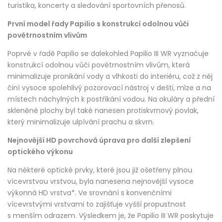
turistika, koncerty a sledování sportovních přenosů.
První model řady Papilio s konstrukcí odolnou vůči
povětrnostním vlivům
Poprvé v řadě Papilio se dalekohled Papilio III WR vyznačuje
konstrukcí odolnou vůči povětrnostním vlivům, která
minimalizuje pronikání vody a vlhkosti do interiéru, což z něj
činí vysoce spolehlivý pozorovací nástroj v dešti, mlze a na
místech náchylných k postříkání vodou. Na okuláry a přední
skleněné plochy byl také nanesen protiskvrnový povlak,
který minimalizuje ulpívání prachu a skvrn.
Nejnovější HD povrchová úprava pro další zlepšení
optického výkonu
Na některé optické prvky, které jsou již ošetřeny plnou
vícevrstvou vrstvou, byla nanesena nejnovější vysoce
výkonná HD vrstva*. Ve srovnání s konvenčními
vícevrstvými vrstvami to zajišťuje vyšší propustnost
s menším odrazem. Výsledkem je, že Papilio III WR poskytuje