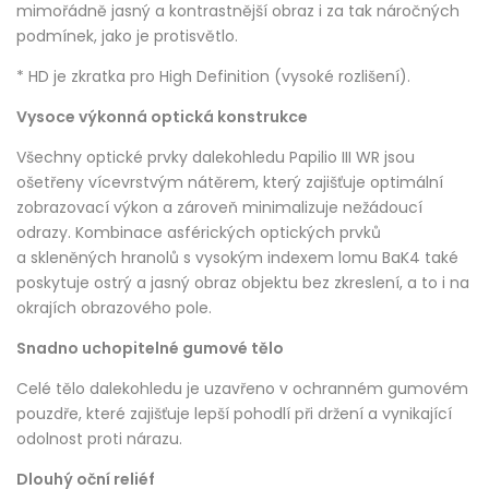
mimořádně jasný a kontrastnější obraz i za tak náročných
podmínek, jako je protisvětlo.
* HD je zkratka pro High Definition (vysoké rozlišení).
Vysoce výkonná optická konstrukce
Všechny optické prvky dalekohledu Papilio III WR jsou
ošetřeny vícevrstvým nátěrem, který zajišťuje optimální
zobrazovací výkon a zároveň minimalizuje nežádoucí
odrazy. Kombinace asférických optických prvků
a skleněných hranolů s vysokým indexem lomu BaK4 také
poskytuje ostrý a jasný obraz objektu bez zkreslení, a to i na
okrajích obrazového pole.
Snadno uchopitelné gumové tělo
Celé tělo dalekohledu je uzavřeno v ochranném gumovém
pouzdře, které zajišťuje lepší pohodlí při držení a vynikající
odolnost proti nárazu.
Dlouhý oční reliéf