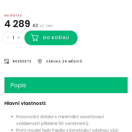
NA DOTAZ
4 289
Kč
VČ. DPH
-
+
DO KOŠÍKU
84200072
ZÁRUKA 24 MĚSÍCŮ
Popis
Hlavní vlastnosti:
Pozorování zblízka s minimální zaostřovací
vzdáleností přibližně 50 centimetrů
První model řady Papilio s konstrukcí odolnou vůči