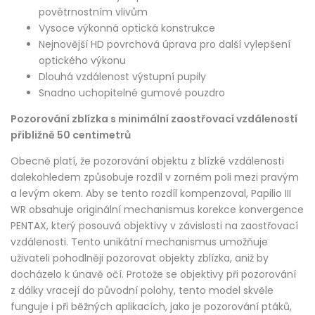
povětrnostním vlivům
Vysoce výkonná optická konstrukce
Nejnovější HD povrchová úprava pro další vylepšení
optického výkonu
Dlouhá vzdálenost výstupní pupily
Snadno uchopitelné gumové pouzdro
Pozorování zblízka s minimální zaostřovací vzdáleností
přibližně 50 centimetrů
Obecně platí, že pozorování objektu z blízké vzdálenosti
dalekohledem způsobuje rozdíl v zorném poli mezi pravým
a levým okem. Aby se tento rozdíl kompenzoval, Papilio III
WR obsahuje originální mechanismus korekce konvergence
PENTAX, který posouvá objektivy v závislosti na zaostřovací
vzdálenosti. Tento unikátní mechanismus umožňuje
uživateli pohodlněji pozorovat objekty zblízka, aniž by
docházelo k únavě očí. Protože se objektivy při pozorování
z dálky vracejí do původní polohy, tento model skvěle
funguje i při běžných aplikacích, jako je pozorování ptáků,