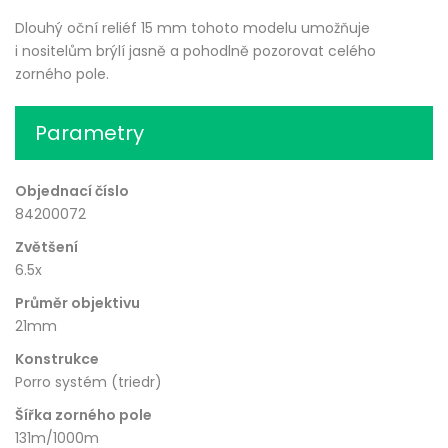
Dlouhý oční reliéf 15 mm tohoto modelu umožňuje
i nositelům brýlí jasně a pohodlně pozorovat celého
zorného pole.
Parametry
Objednací číslo
84200072
Zvětšení
6.5x
Průměr objektivu
21mm
Konstrukce
Porro systém (triedr)
Šířka zorného pole
131m/1000m