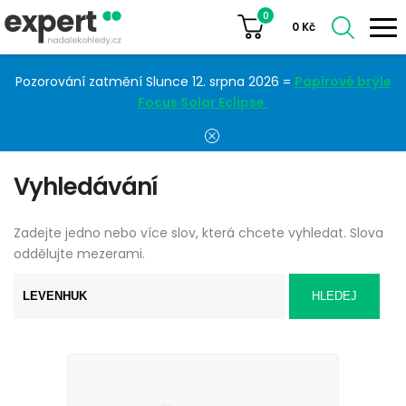
0
0
Kč
Pozorování zatmění Slunce 12. srpna 2026 =
Papírové brýle
Focus Solar Eclipse
Vyhledávání
Zadejte jedno nebo více slov, která chcete vyhledat. Slova
oddělujte mezerami.