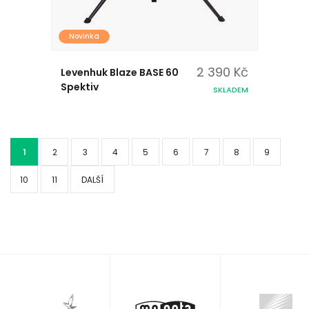
Novinka
2 390 Kč
Levenhuk Blaze BASE 60
Spektiv
SKLADEM
1
2
3
4
5
6
7
8
9
10
11
DALŠÍ