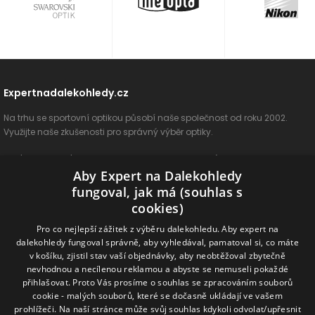
Expertnadalekohledy.cz
Na trhu se sportovní optikou působí naše společnost od roku 2002.
Využijte naše zkušenosti pro správný výběr optiky.
O nás
Vše o nákupu
Jak si vybrat
Poradenství
Kontakt
Aby Expert na Dalekohledy
Cookies
Ochrana osobních údajů
ODSTOUPIT OD SMLOUVY
fungoval, jak má (souhlas s
cookies)
Naše produkty
Pro co nejlepší zážitek z výběru dalekohledu. Aby expert na
dalekohledy fungoval správně, aby vyhledával, pamatoval si, co máte
Dalekohledy
Spektivy
Dálkoměry
Příslušenství
Naše značky
v košíku, zjistil stav vaší objednávky, aby neobtěžoval zbytečně
nevhodnou a necílenou reklamou a abyste se nemuseli pokaždé
přihlašovat. Proto Vás prosíme o souhlas se zpracováním souborů
Sledujte nás na sociálních sítích
cookie - malých souborů, které se dočasně ukládají ve vašem
prohlížeči. Na naší stránce může svůj souhlas kdykoli odvolat/upřesnit