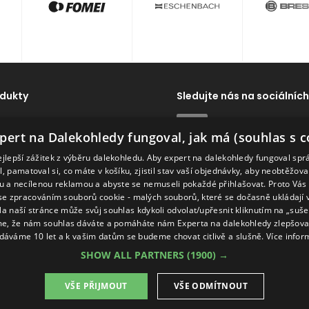
dukty
Sledujte nás na sociálních
dy
ExpertNaDalekohledy
pert na Dalekohledy fungoval, jak má (souhlas s c
Dálkoměry
ejlepší zážitek z výběru dalekohledu. Aby expert na dalekohledy fungoval spr
ví
Naše značky
, pamatoval si, co máte v košíku, zjistil stav vaší objednávky, aby neobtěžov
 a necílenou reklamou a abyste se nemuseli pokaždé přihlašovat. Proto Vás
se zpracováním souborů cookie - malých souborů, které se dočasně ukládají
Na naší stránce může svůj souhlas kdykoli odvolat/upřesnit kliknutím na „suš
e, že nám souhlas dáváte a pomáháte nám Experta na dalekohledy zlepšovat
dáváme 10 let a k vašim datům se budeme chovat citlivě a slušně.
Více infor
SHOW ALL PARTNERS
(1900) →
VŠE PŘIJMOUT
VŠE ODMÍTNOUT