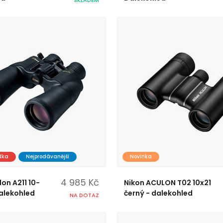
dka
Nejprodávanější
Novinka
4 985 Kč
on A211 10-
Nikon ACULON T02 10x21
alekohled
černý - dalekohled
NA DOTAZ