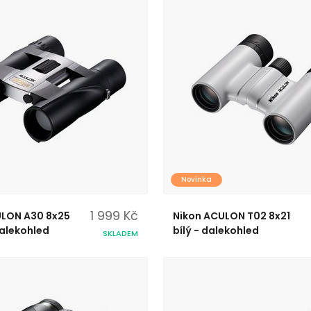
Novinka
1 999 Kč
ULON A30 8x25
Nikon ACULON T02 8x21
Dalekohled
bílý - dalekohled
SKLADEM