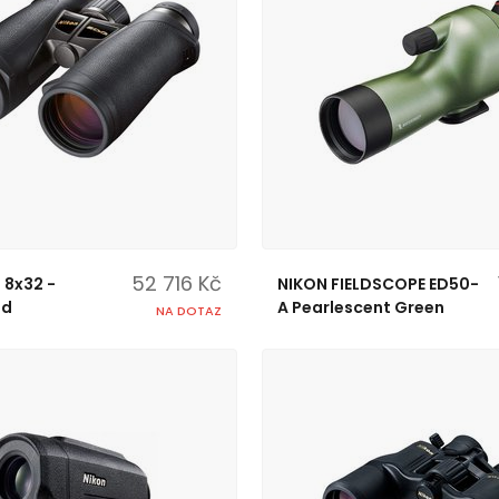
52 716 Kč
 8x32 -
NIKON FIELDSCOPE ED50-
ed
A Pearlescent Green
NA DOTAZ