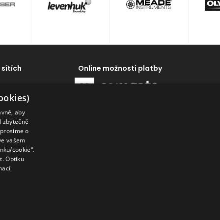
 sítích
Online možnosti platby
ookies)
ávně, aby
al zbytečně
 prosíme o
 ve vašem
enku/cookie“.
. Optiku
mací