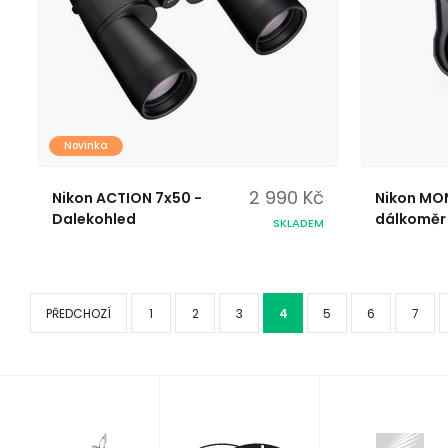
Novinka
2 990 Kč
Nikon ACTION 7x50 -
Nikon MO
Dalekohled
dálkoměr
SKLADEM
PŘEDCHOZÍ
1
2
3
4
5
6
7