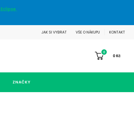
 Eclipse
JAK SI VYBRAT
VŠE O NÁKUPU
KONTAKT
0
0
Kč
ZNAČKY