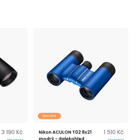
Novinka
3 190 Kč
1 510 Kč
Nikon ACULON T02 8x21
modrý - dalekohled
SKLADEM
SKLADEM