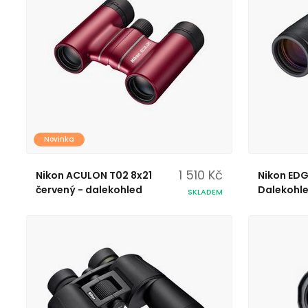
Novinka
1 510 Kč
Nikon ACULON T02 8x21
Nikon EDG
červený - dalekohled
Dalekohl
SKLADEM