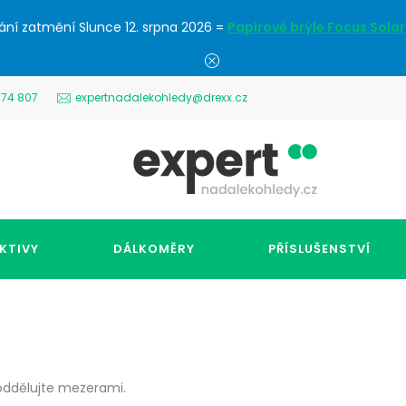
ání zatmění Slunce 12. srpna 2026 =
Papírové brýle Focus Solar
574 807
expertnadalekohledy@drexx.cz
KTIVY
DÁLKOMĚRY
PŘÍSLUŠENSTVÍ
 oddělujte mezerami.