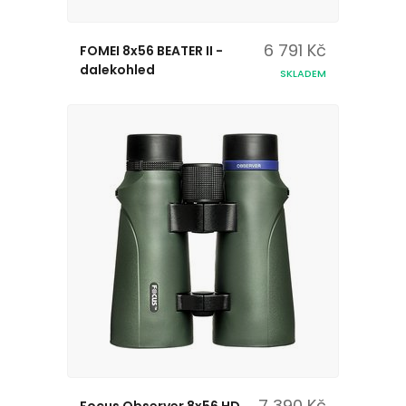
6 791 Kč
FOMEI 8x56 BEATER II -
dalekohled
SKLADEM
7 390 Kč
Focus Observer 8x56 HD