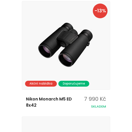
-13%
Akční nabídka
Doporučujeme
7 990 Kč
Nikon Monarch M5 ED
8x42
SKLADEM