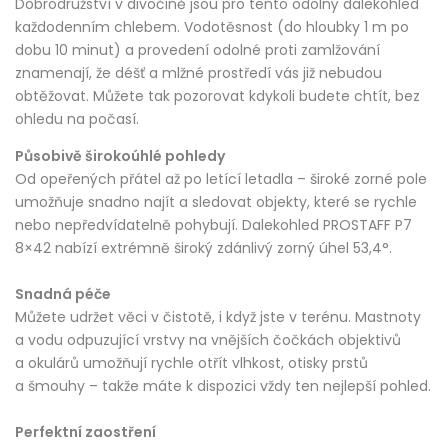
Dobrodružství v divočině jsou pro tento odolný dalekohled
každodenním chlebem. Vodotěsnost (do hloubky 1 m po
dobu 10 minut) a provedení odolné proti zamlžování
znamenají, že déšť a mlžné prostředí vás již nebudou
obtěžovat. Můžete tak pozorovat kdykoli budete chtít, bez
ohledu na počasí.
Působivě širokoúhlé pohledy
Od opeřených přátel až po letící letadla – široké zorné pole
umožňuje snadno najít a sledovat objekty, které se rychle
nebo nepředvídatelně pohybují. Dalekohled PROSTAFF P7
8×42 nabízí extrémně široký zdánlivý zorný úhel 53,4°.
Snadná péče
Můžete udržet věci v čistotě, i když jste v terénu. Mastnoty
a vodu odpuzující vrstvy na vnějších čočkách objektivů
a okulárů umožňují rychle otřít vlhkost, otisky prstů
a šmouhy – takže máte k dispozici vždy ten nejlepší pohled.
Perfektní zaostření