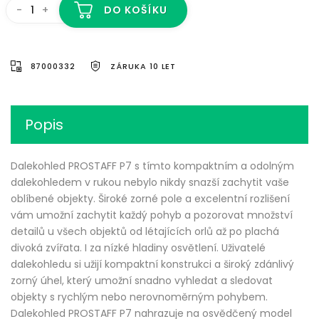
-
+
DO KOŠÍKU
87000332
ZÁRUKA 10 LET
Popis
Dalekohled PROSTAFF P7 s tímto kompaktním a odolným
dalekohledem v rukou nebylo nikdy snazší zachytit vaše
oblíbené objekty. Široké zorné pole a excelentní rozlišení
vám umožní zachytit každý pohyb a pozorovat množství
detailů u všech objektů od létajících orlů až po plachá
divoká zvířata. I za nízké hladiny osvětlení. Uživatelé
dalekohledu si užijí kompaktní konstrukci a široký zdánlivý
zorný úhel, který umožní snadno vyhledat a sledovat
objekty s rychlým nebo nerovnoměrným pohybem.
Dalekohled PROSTAFF P7 nahrazuje na osvědčený model