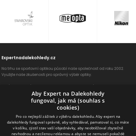
Expertnadalekohledy.cz
Na trhu se sportovní optikou působí naše společnost od roku 2002.
Využijte naše zkušenosti pro správný výběr optiky.
O nás
Vše o nákupu
Jak si vybrat
Poradenství
Kontakt
Aby Expert na Dalekohledy
Cookies
Ochrana osobních údajů
ODSTOUPIT OD SMLOUVY
fungoval, jak má (souhlas s
cookies)
Naše produkty
Pro co nejlepší zážitek z výběru dalekohledu. Aby expert na
dalekohledy fungoval správně, aby vyhledával, pamatoval si, co máte
Dalekohledy
Spektivy
Dálkoměry
Příslušenství
Naše značky
v košíku, zjistil stav vaší objednávky, aby neobtěžoval zbytečně
nevhodnou a necílenou reklamou a abyste se nemuseli pokaždé