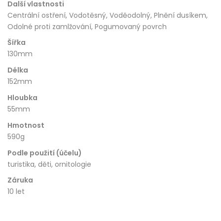
Další vlastnosti
Centrální ostření, Vodotěsný, Voděodolný, Plnění dusíkem,
Odolné proti zamlžování, Pogumovaný povrch
Šířka
130mm
Délka
152mm
Hloubka
55mm
Hmotnost
590g
Podle použití (účelu)
turistika, děti, ornitologie
Záruka
10 let