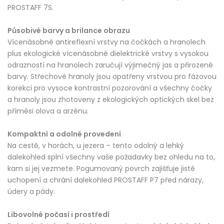
PROSTAFF 7S.
Působivé barvy a brilance obrazu
Vícenásobné antireflexní vrstvy na čočkách a hranolech
plus ekologické vícenásobné dielektrické vrstvy s vysokou
odrazností na hranolech zaručují výjimečný jas a přirozené
barvy. Střechové hranoly jsou opatřeny vrstvou pro fázovou
korekci pro vysoce kontrastní pozorování a všechny čočky
a hranoly jsou zhotoveny z ekologických optických skel bez
příměsi olova a arzénu.
Kompaktní a odolné provedení
Na cestě, v horách, u jezera – tento odolný a lehký
dalekohled splní všechny vaše požadavky bez ohledu na to,
kam si jej vezmete. Pogumovaný povrch zajišťuje jisté
uchopení a chrání dalekohled PROSTAFF P7 před nárazy,
údery a pády.
Libovolné počasí i prostředí