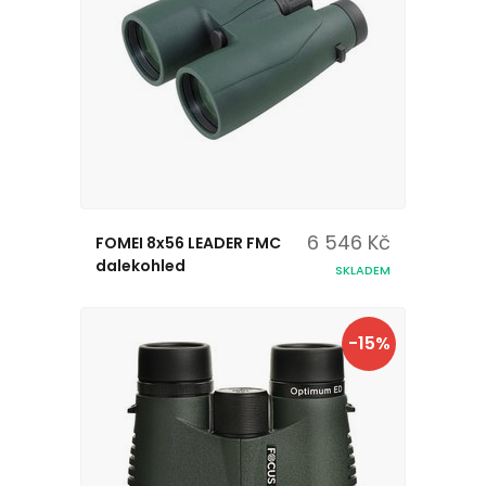
6 546 Kč
FOMEI 8x56 LEADER FMC
dalekohled
SKLADEM
-15%