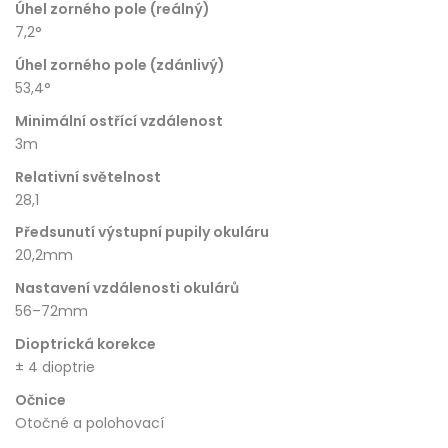
Úhel zorného pole (reálný)
7,2°
Úhel zorného pole (zdánlivý)
53,4°
Minimální ostřící vzdálenost
3m
Relativní světelnost
28,1
Předsunutí výstupní pupily okuláru
20,2mm
Nastavení vzdálenosti okulárů
56–72mm
Dioptrická korekce
± 4 dioptrie
Očnice
Otočné a polohovací