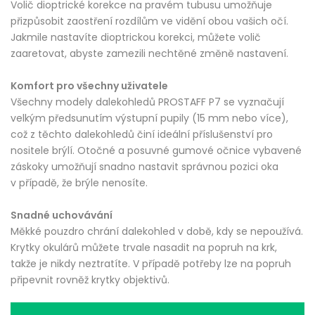
Volič dioptrické korekce na pravém tubusu umožňuje
přizpůsobit zaostření rozdílům ve vidění obou vašich očí.
Jakmile nastavíte dioptrickou korekci, můžete volič
zaaretovat, abyste zamezili nechtěné změně nastavení.
Komfort pro všechny uživatele
Všechny modely dalekohledů PROSTAFF P7 se vyznačují
velkým předsunutím výstupní pupily (15 mm nebo více),
což z těchto dalekohledů činí ideální příslušenství pro
nositele brýlí. Otočné a posuvné gumové očnice vybavené
záskoky umožňují snadno nastavit správnou pozici oka
v případě, že brýle nenosíte.
Snadné uchovávání
Měkké pouzdro chrání dalekohled v době, kdy se nepoužívá.
Krytky okulárů můžete trvale nasadit na popruh na krk,
takže je nikdy neztratíte. V případě potřeby lze na popruh
připevnit rovněž krytky objektivů.