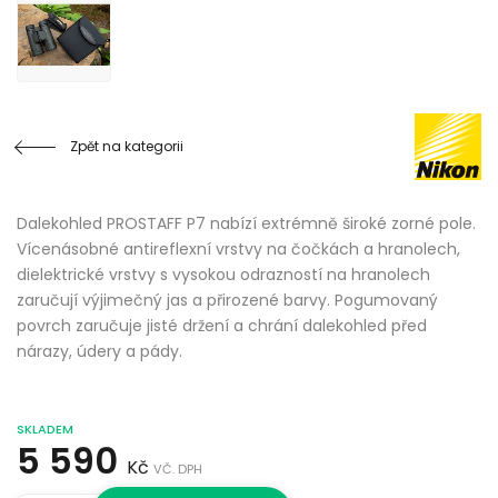
Zpět na kategorii
Dalekohled PROSTAFF P7 nabízí extrémně široké zorné pole.
Vícenásobné antireflexní vrstvy na čočkách a hranolech,
dielektrické vrstvy s vysokou odrazností na hranolech
zaručují výjimečný jas a přirozené barvy. Pogumovaný
povrch zaručuje jisté držení a chrání dalekohled před
nárazy, údery a pády.
SKLADEM
5 590
Kč
VČ. DPH