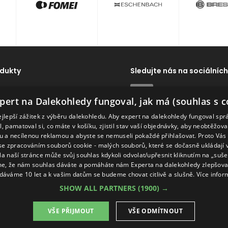
dukty
Sledujte nás na sociálních
dy
ExpertNaDalekohledy
pert na Dalekohledy fungoval, jak má (souhlas s c
Dálkoměry
ejlepší zážitek z výběru dalekohledu. Aby expert na dalekohledy fungoval spr
ví
Naše značky
, pamatoval si, co máte v košíku, zjistil stav vaší objednávky, aby neobtěžov
 a necílenou reklamou a abyste se nemuseli pokaždé přihlašovat. Proto Vás
se zpracováním souborů cookie - malých souborů, které se dočasně ukládají
Na naší stránce může svůj souhlas kdykoli odvolat/upřesnit kliknutím na „suš
e, že nám souhlas dáváte a pomáháte nám Experta na dalekohledy zlepšovat
dáváme 10 let a k vašim datům se budeme chovat citlivě a slušně.
Více infor
SHOW ALL PARTNERS
(1900) →
VŠE PŘIJMOUT
VŠE ODMÍTNOUT