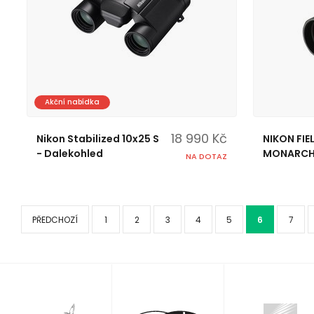
Akční nabídka
18 990 Kč
Nikon Stabilized 10x25 S
NIKON FI
- Dalekohled
MONARCH
NA DOTAZ
PŘEDCHOZÍ
1
2
3
4
5
6
7