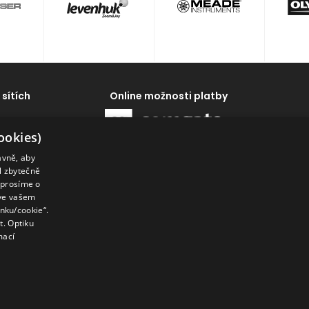
 sítích
Online možnosti platby
ookies)
ávně, aby
al zbytečně
 prosíme o
 ve vašem
enku/cookie“.
. Optiku
mací