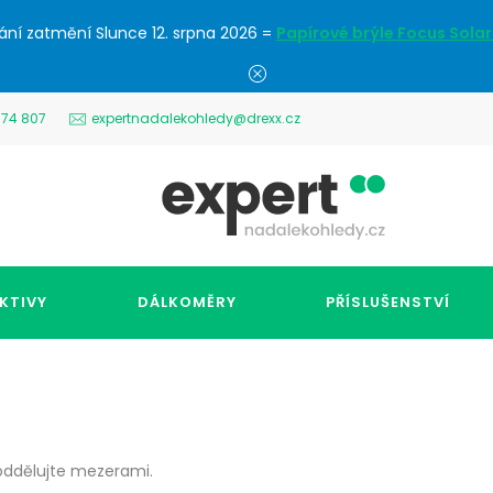
ání zatmění Slunce 12. srpna 2026 =
Papírové brýle Focus Solar
574 807
expertnadalekohledy@drexx.cz
KTIVY
DÁLKOMĚRY
PŘÍSLUŠENSTVÍ
 oddělujte mezerami.