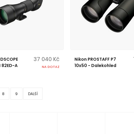
37 040 Kč
ELDSCOPE
Nikon PROSTAFF P7
 82ED-A
10x50 - Dalekohled
NA DOTAZ
8
9
DALŠÍ