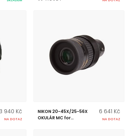
13 940 Kč
6 641 Kč
NIKON 20-45X/25-56X
OKULÁR MC for
NA DOTAZ
NA DOTAZ
FIELDSCOPE