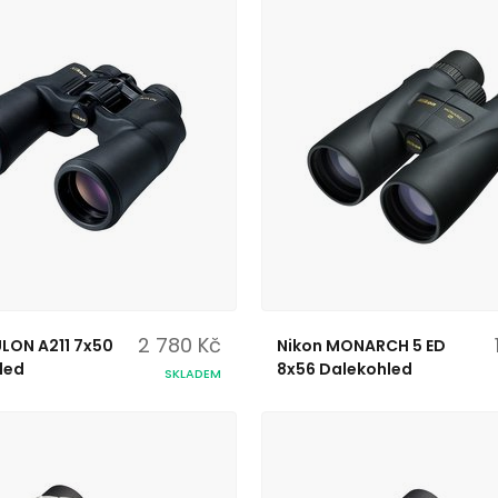
2 780 Kč
LON A211 7x50
Nikon MONARCH 5 ED
led
8x56 Dalekohled
SKLADEM