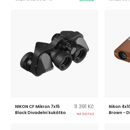
Dalekohled
11 391 Kč
NIKON CF Mikron 7x15
Nikon 4x1
Black Divadelní kukátko
Brown - D
NA DOTAZ