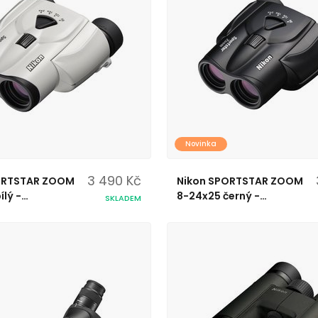
Novinka
3 490 Kč
ORTSTAR ZOOM
Nikon SPORTSTAR ZOOM
ílý -
8-24x25 černý -
SKLADEM
ed
dalekohled