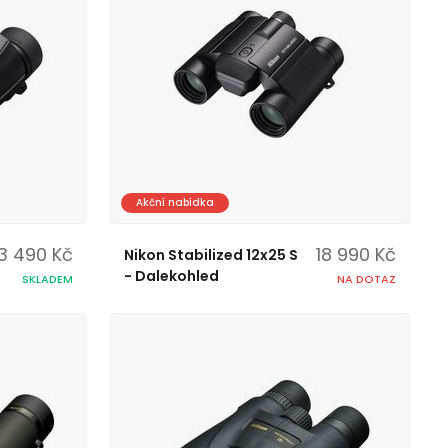
Akční nabídka
3 490 Kč
18 990 Kč
Nikon Stabilized 12x25 S
- Dalekohled
SKLADEM
NA DOTAZ