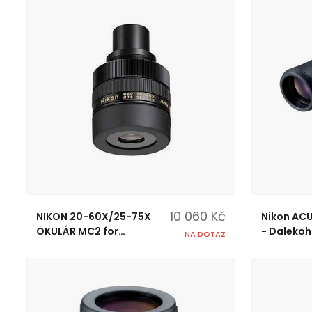
10 060 Kč
NIKON 20-60X/25-75X
Nikon ACU
OKULÁR MC2 for
- Dalekoh
NA DOTAZ
FIELDSCOPE