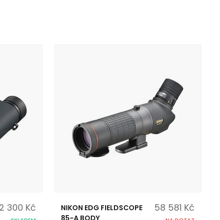
2 300 Kč
58 581 Kč
NIKON EDG FIELDSCOPE
85-A BODY
SKLADEM
NA DOTAZ