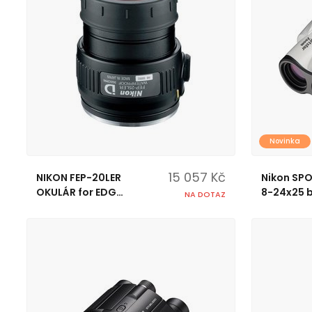
Novinka
15 057 Kč
NIKON FEP-20LER
Nikon SP
OKULÁR for EDG
8-24x25 b
NA DOTAZ
Fieldscope
dalekohl